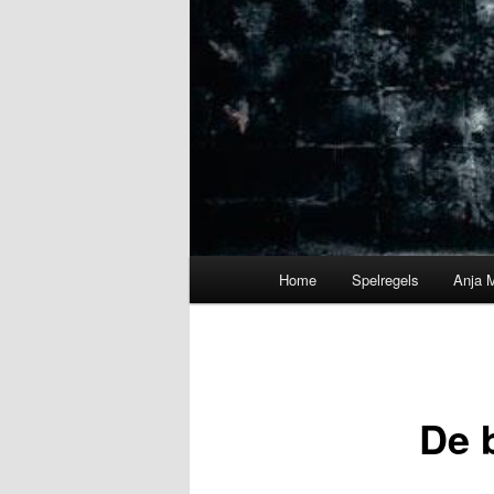
Hoofdmenu
Home
Spelregels
Anja 
De 