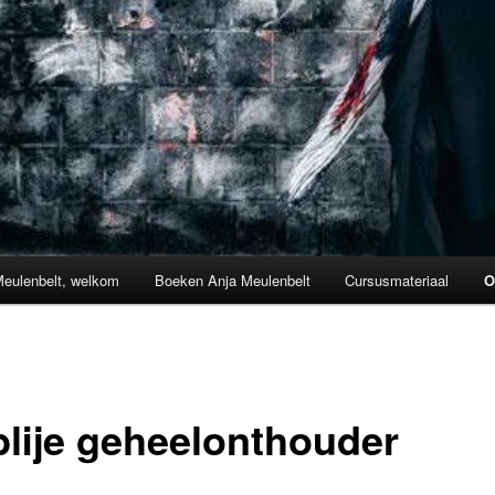
Meulenbelt, welkom
Boeken Anja Meulenbelt
Cursusmateriaal
O
blije geheelonthouder