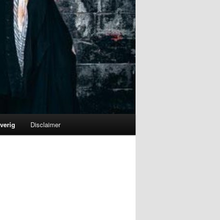
verig
Disclaimer