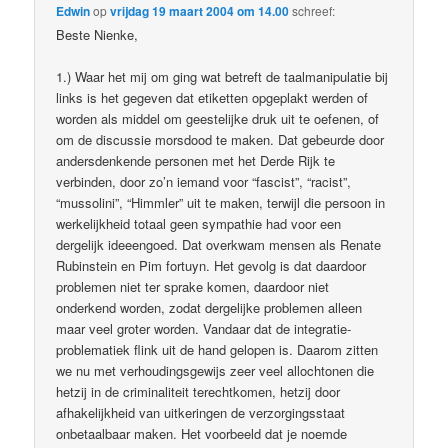
Edwin
op
vrijdag 19 maart 2004 om 14.00
schreef:
Beste Nienke,
1.) Waar het mij om ging wat betreft de taalmanipulatie bij
links is het gegeven dat etiketten opgeplakt werden of
worden als middel om geestelijke druk uit te oefenen, of
om de discussie morsdood te maken. Dat gebeurde door
andersdenkende personen met het Derde Rijk te
verbinden, door zo’n iemand voor “fascist”, “racist”,
“mussolini”, “Himmler” uit te maken, terwijl die persoon in
werkelijkheid totaal geen sympathie had voor een
dergelijk ideeengoed. Dat overkwam mensen als Renate
Rubinstein en Pim fortuyn. Het gevolg is dat daardoor
problemen niet ter sprake komen, daardoor niet
onderkend worden, zodat dergelijke problemen alleen
maar veel groter worden. Vandaar dat de integratie-
problematiek flink uit de hand gelopen is. Daarom zitten
we nu met verhoudingsgewijs zeer veel allochtonen die
hetzij in de criminaliteit terechtkomen, hetzij door
afhakelijkheid van uitkeringen de verzorgingsstaat
onbetaalbaar maken. Het voorbeeld dat je noemde