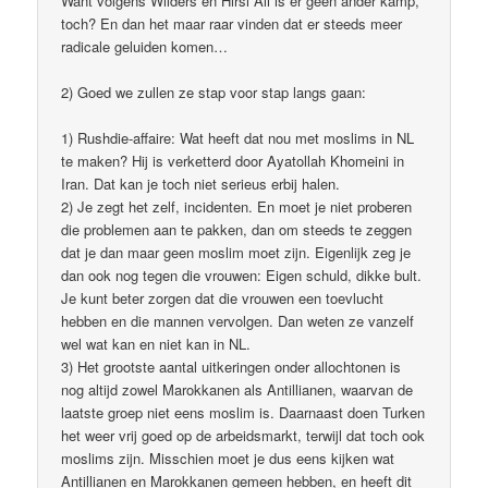
Want volgens Wilders en Hirsi Ali is er geen ander kamp,
toch? En dan het maar raar vinden dat er steeds meer
radicale geluiden komen…
2) Goed we zullen ze stap voor stap langs gaan:
1) Rushdie-affaire: Wat heeft dat nou met moslims in NL
te maken? Hij is verketterd door Ayatollah Khomeini in
Iran. Dat kan je toch niet serieus erbij halen.
2) Je zegt het zelf, incidenten. En moet je niet proberen
die problemen aan te pakken, dan om steeds te zeggen
dat je dan maar geen moslim moet zijn. Eigenlijk zeg je
dan ook nog tegen die vrouwen: Eigen schuld, dikke bult.
Je kunt beter zorgen dat die vrouwen een toevlucht
hebben en die mannen vervolgen. Dan weten ze vanzelf
wel wat kan en niet kan in NL.
3) Het grootste aantal uitkeringen onder allochtonen is
nog altijd zowel Marokkanen als Antillianen, waarvan de
laatste groep niet eens moslim is. Daarnaast doen Turken
het weer vrij goed op de arbeidsmarkt, terwijl dat toch ook
moslims zijn. Misschien moet je dus eens kijken wat
Antillianen en Marokkanen gemeen hebben, en heeft dit