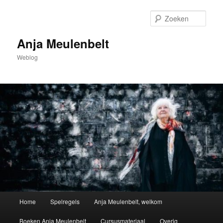
Spring
naar
Zoek
de
primaire
Anja Meulenbelt
inhoud
Weblog
Hoofdmenu
Home
Spelregels
Anja Meulenbelt, welkom
Boeken Anja Meulenbelt
Cursusmateriaal
Overig