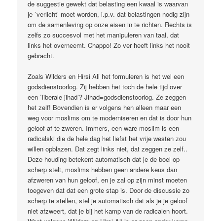
de suggestie gewekt dat belasting een kwaal is waarvan
je `verlicht’ moet worden, i.p.v. dat belastingen nodig zijn
om de samenleving op onze eisen in te richten. Rechts is
zelfs zo succesvol met het manipuleren van taal, dat
links het overneemt. Chappo! Zo ver heeft links het nooit
gebracht.
Zoals Wilders en Hirsi Ali het formuleren is het wel een
godsdienstoorlog. Zij hebben het toch de hele tijd over
een `liberale jihad’? Jihad=godsdienstoorlog. Ze zeggen
het zelf! Bovendien is er volgens hen alleen maar een
weg voor moslims om te moderniseren en dat is door hun
geloof af te zweren. Immers, een ware moslim is een
radicalski die de hele dag het liefst het vrije westen zou
willen opblazen. Dat zegt links niet, dat zeggen ze zelf..
Deze houding betekent automatisch dat je de boel op
scherp stelt, moslims hebben geen andere keus dan
afzweren van hun geloof, en je zal op zijn minst moeten
toegeven dat dat een grote stap is. Door de discussie zo
scherp te stellen, stel je automatisch dat als je je geloof
niet afzweert, dat je bij het kamp van de radicalen hoort.