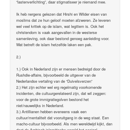
“lastenverlichting”, daar stigmatiseer je niemand mee.
Ik heb nergens gelezen dat Hirshi en Wilder eisen van
moslims dat ze hun geloof moeten afzweren. Ze leveren
wel veel kritiek op de islam, wat legitiem is. Ook het
christendom is vaak aangevallen in de westerse
samenleving, ook daar bestond genoeg aanleiding voor.
Wat betreft de islam hetzelfde laken een pak.
2.)
1.) Ook in Nederland zijn er mensen bedreigd door de
Rushdie-affaire, bijvoorbeeld de uitgever van de
Nederlandse vertaling van de “Duivelsverzen”
2.) Het zijn echter wel erg regelmatig voorkomende
incidenten, die cultuurgerelateerd zijn, dat wil zeggen:
voor de grote immigratiegolven bestond het
niet/nauwelijks in Nederland.
3.) Antillianen hebben eveneens vaak een
cultuur/mentaliteit dat vooruitgang in de weg staat. Een
macho-cultuur bijvoorbeeld. Als men wereldwijd kijkt, dan
doet de Arabisch-islamitische wereld het sociaal-