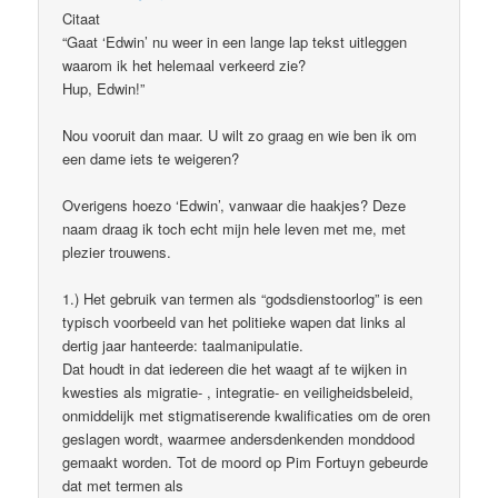
Citaat
“Gaat ‘Edwin’ nu weer in een lange lap tekst uitleggen
waarom ik het helemaal verkeerd zie?
Hup, Edwin!”
Nou vooruit dan maar. U wilt zo graag en wie ben ik om
een dame iets te weigeren?
Overigens hoezo ‘Edwin’, vanwaar die haakjes? Deze
naam draag ik toch echt mijn hele leven met me, met
plezier trouwens.
1.) Het gebruik van termen als “godsdienstoorlog” is een
typisch voorbeeld van het politieke wapen dat links al
dertig jaar hanteerde: taalmanipulatie.
Dat houdt in dat iedereen die het waagt af te wijken in
kwesties als migratie- , integratie- en veiligheidsbeleid,
onmiddelijk met stigmatiserende kwalificaties om de oren
geslagen wordt, waarmee andersdenkenden monddood
gemaakt worden. Tot de moord op Pim Fortuyn gebeurde
dat met termen als