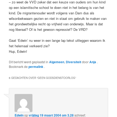
– zo weet de VVD zeker dat een keuze van ouders om hun kind
op een islamitische school te doen niet in het belang is van het
kind. De migrantenouder wordt volgens van Dam dus als
wilsonbekwaam gezien en niet in staat om gebruik te maken van
het grondwettelijke recht op vrijheid van onderwijs. Maar is dat
nog liberaal? Of is het gewoon repressief? De VRD?
Gaat ‘Edwin’ nu weer in een lange lap tekst uitleggen waarom ik
het helemaal verkeerd zie?
Hup, Edwin!
Dit bericht werd geplaatst in
Algemeen
,
Diversiteit
door
Anja
.
Bookmark de
permalink
.
6 GEDACHTEN OVER “
GEEN GODSDIENSTOORLOG
”
Edwin
op
vrijdag 19 maart 2004 om 3.28
schreef: