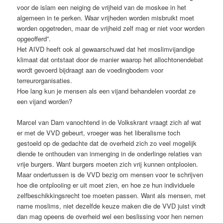
voor de islam een neiging de vrijheid van de moskee in het
algemeen in te perken. Waar vrijheden worden misbruikt moet
worden opgetreden, maar de vrijheid zelf mag er niet voor worden
opgeofferd”.
Het AIVD heeft ook al gewaarschuwd dat het moslimvijandige
klimaat dat ontstaat door de manier waarop het allochtonendebat
wordt gevoerd bijdraagt aan de voedingbodem voor
terreurorganisaties.
Hoe lang kun je mensen als een vijand behandelen voordat ze
een vijand worden?
Marcel van Dam vanochtend in de Volkskrant vraagt zich af wat
er met de VVD gebeurt, vroeger was het liberalisme toch
gestoeld op de gedachte dat de overheid zich zo veel mogelijk
diende te onthouden van inmenging in de onderlinge relaties van
vrije burgers. Want burgers moeten zich vrij kunnen ontplooien.
Maar ondertussen is de VVD bezig om mensen voor te schrijven
hoe die ontplooiing er uit moet zien, en hoe ze hun individuele
zelfbeschikkingsrecht toe moeten passen. Want als mensen, met
name moslims, niet dezelfde keuze maken die de VVD juist vindt
dan mag opeens de overheid wel een beslissing voor hen nemen