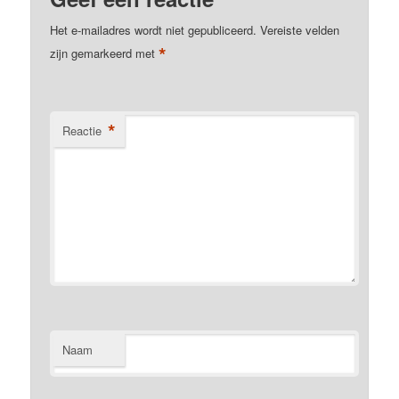
Het e-mailadres wordt niet gepubliceerd.
Vereiste velden
*
zijn gemarkeerd met
*
Reactie
Naam