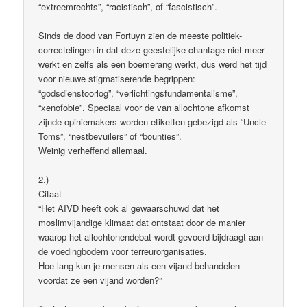
“extreemrechts”, “racistisch”, of “fascistisch”.
Sinds de dood van Fortuyn zien de meeste politiek-
correctelingen in dat deze geestelijke chantage niet meer
werkt en zelfs als een boemerang werkt, dus werd het tijd
voor nieuwe stigmatiserende begrippen:
“godsdienstoorlog”, “verlichtingsfundamentalisme”,
“xenofobie”. Speciaal voor de van allochtone afkomst
zijnde opiniemakers worden etiketten gebezigd als “Uncle
Toms”, “nestbevuilers” of “bounties”.
Weinig verheffend allemaal.
2.)
Citaat
“Het AIVD heeft ook al gewaarschuwd dat het
moslimvijandige klimaat dat ontstaat door de manier
waarop het allochtonendebat wordt gevoerd bijdraagt aan
de voedingbodem voor terreurorganisaties.
Hoe lang kun je mensen als een vijand behandelen
voordat ze een vijand worden?”