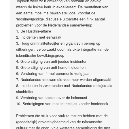
Typisch weer zo’n omkering van oorzaak en gevolg
waarin de linkse kerk in excellereert. De mentaliteit van
een aantal moslims bewerkstelligde, voordat de
‘moslimvijandige’ discussie uitbarstte een flink aantal
problemen voor de Nederlandse samenleving:
1. De Rusdhie-affaire
2. Incidenten met eerwraak
3. Hoog criminaliteitscijfer en gigantisch beroep op
uitkeringen, veroorzaakt door mislukte integratie van de
islamitische bevolkingsgroep
4. Grote stijging van anti-joodse incidenten
5. Grote stijging van anti-homo incidenten
6. Verstoring van 4 mei-ceremonie vorig jaar
7. Nederlandse vrouwen die voor hoer worden uitgemaakt.
8. Incidenten in zwembaden met Nederlandse meisjes als
slachtoffer
9. Verstoring van lessen over de holocaust
10. Bedreigingen van moslimmeisjes zonder hoofddoek
Problemen die stuk voor stuk te maken hebben met de
(gedeeltelijk) onverenigbaarheid van de islamitische
cultuur met de open, vrije westerse samenleving die niet