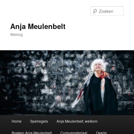
Spring
naar
Zoek
de
primaire
Anja Meulenbelt
inhoud
Weblog
Hoofdmenu
Home
Spelregels
Anja Meulenbelt, welkom
Boeken Anja Meulenbelt
Cursusmateriaal
Overig