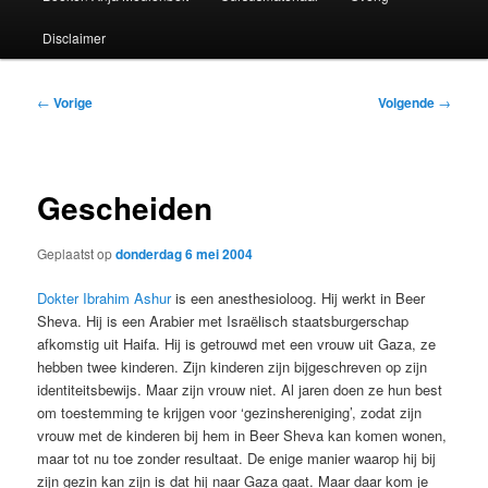
Disclaimer
Bericht
←
Vorige
Volgende
→
navigatie
Gescheiden
Geplaatst op
donderdag 6 mei 2004
Dokter Ibrahim Ashur
is een anesthesioloog. Hij werkt in Beer
Sheva. Hij is een Arabier met Israëlisch staatsburgerschap
afkomstig uit Haifa. Hij is getrouwd met een vrouw uit Gaza, ze
hebben twee kinderen. Zijn kinderen zijn bijgeschreven op zijn
identiteitsbewijs. Maar zijn vrouw niet. Al jaren doen ze hun best
om toestemming te krijgen voor ‘gezinshereniging’, zodat zijn
vrouw met de kinderen bij hem in Beer Sheva kan komen wonen,
maar tot nu toe zonder resultaat. De enige manier waarop hij bij
zijn gezin kan zijn is dat hij naar Gaza gaat. Maar daar kom je