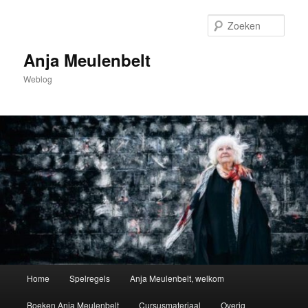
Spring
naar
Zoek
de
primaire
Anja Meulenbelt
inhoud
Weblog
Hoofdmenu
Home
Spelregels
Anja Meulenbelt, welkom
Boeken Anja Meulenbelt
Cursusmateriaal
Overig