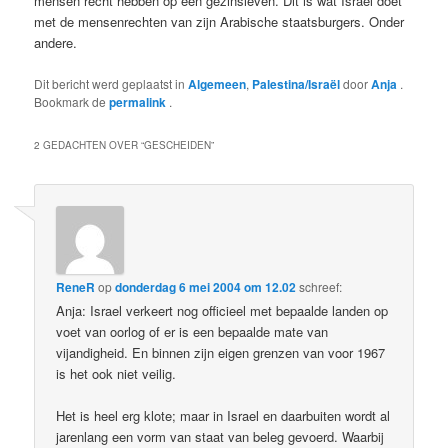
mensen recht hebben op een gezinsleven. Dit is wat Israël doet
met de mensenrechten van zijn Arabische staatsburgers. Onder
andere.
Dit bericht werd geplaatst in
Algemeen
,
Palestina/Israël
door
Anja
.
Bookmark de
permalink
.
2 GEDACHTEN OVER “
GESCHEIDEN
”
ReneR
op
donderdag 6 mei 2004 om 12.02
schreef:
Anja: Israel verkeert nog officieel met bepaalde landen op
voet van oorlog of er is een bepaalde mate van
vijandigheid. En binnen zijn eigen grenzen van voor 1967
is het ook niet veilig.
Het is heel erg klote; maar in Israel en daarbuiten wordt al
jarenlang een vorm van staat van beleg gevoerd. Waarbij