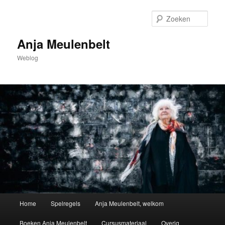
Spring
naar
Zoek
de
primaire
Anja Meulenbelt
inhoud
Weblog
Hoofdmenu
Home
Spelregels
Anja Meulenbelt, welkom
Boeken Anja Meulenbelt
Cursusmateriaal
Overig