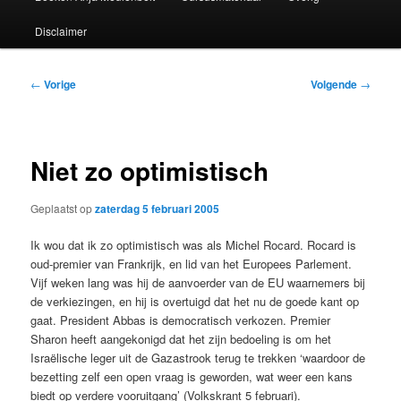
Disclaimer
Bericht
←
Vorige
Volgende
→
navigatie
Niet zo optimistisch
Geplaatst op
zaterdag 5 februari 2005
Ik wou dat ik zo optimistisch was als Michel Rocard. Rocard is
oud-premier van Frankrijk, en lid van het Europees Parlement.
Vijf weken lang was hij de aanvoerder van de EU waarnemers bij
de verkiezingen, en hij is overtuigd dat het nu de goede kant op
gaat. President Abbas is democratisch verkozen. Premier
Sharon heeft aangekonigd dat het zijn bedoeling is om het
Israëlische leger uit de Gazastrook terug te trekken ‘waardoor de
bezetting zelf een open vraag is geworden, wat weer een kans
biedt op verdere vooruitgang’ (Volkskrant 5 februari).