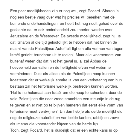
Een paar moeilijkheden zijn er nog wel, zegt Rocard. Sharon is
nog een beetje vaag over wat hij precies wil bereiken met de
komende onderhandelingen, en heeft het nog nooit gehad over de
gedachte dat er ook onderhandeld zou moeten worden over
Jeruzalem en de Westoever. De tweede moeilijkheid, zegt hij, is
dat ‘Sharon al die tijd geloofd lijkt te hebben dat het binnen de
macht van de Palestijnse Autoriteit ligt om alle vormen van tegen
Israël gericht terrorisme uit te roeien’. Maar alle waarnemers van
buitenaf weten dat dat niet het geval is, al zal Abbas de
hoeveelheid aanvallen en de heftigheid ervan wel weten te
verminderen. Dus: als alleen als de Palestijnen hoop kunnen
koesteren dat er werkelijk sprake is van een verbetering van hun
bestaan zal het terrorisme werkelijk bestreden kunnen worden.
‘Het is nu helemaal aan Israël om die hoop te schenken, door de
vele Palestijnen die naar vrede smachten een steuntje in de rug
te geven en er niet op te blijven hameren dat eerst elke vorm van
terrorisme moet verdwijnen’. En dan heb je als derde moeilijkheid
nog de religieuze autoriteiten van beide kanten, rabbijnen zowel
als imams die voorstander blijven van de harde lijn.
Toch, zegt Rocard, het is duidelijk dat er een echte kans is op