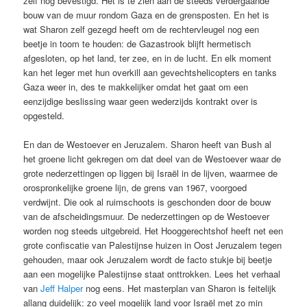
zelf nog bevestigd. Het is te zien aan de steeds verdergaande
bouw van de muur rondom Gaza en de grensposten. En het is
wat Sharon zelf gezegd heeft om de rechtervleugel nog een
beetje in toom te houden: de Gazastrook blijft hermetisch
afgesloten, op het land, ter zee, en in de lucht. En elk moment
kan het leger met hun overkill aan gevechtshelicopters en tanks
Gaza weer in, des te makkelijker omdat het gaat om een
eenzijdige beslissing waar geen wederzijds kontrakt over is
opgesteld.
En dan de Westoever en Jeruzalem. Sharon heeft van Bush al
het groene licht gekregen om dat deel van de Westoever waar de
grote nederzettingen op liggen bij Israël in de lijven, waarmee de
orospronkelijke groene lijn, de grens van 1967, voorgoed
verdwijnt. Die ook al ruimschoots is geschonden door de bouw
van de afscheidingsmuur. De nederzettingen op de Westoever
worden nog steeds uitgebreid. Het Hooggerechtshof heeft net een
grote confiscatie van Palestijnse huizen in Oost Jeruzalem tegen
gehouden, maar ook Jeruzalem wordt de facto stukje bij beetje
aan een mogelijke Palestijnse staat onttrokken. Lees het verhaal
van
Jeff Halper
nog eens. Het masterplan van Sharon is feitelijk
allang duidelijk: zo veel mogelijk land voor Israël met zo min