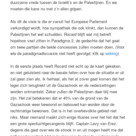
duurzame vrede tussen de Israëli’s en de Palestijnen. En we
moeten die kans nu met z’n allen grijpen.
Als dit de visie is die er vanuit het Europese Parlement
verkondigd wordt, hoe sympathiek die ook klinkt, dan kunnen de
Palestijnen het wel schudden. Rocard blijft wat mij betreft
hopeloos vast zitten in Paradigma 2, de gedachte dat het gaat
om twee partijen die beide concessies zullen moeten doen. (Voor
wie de paradigmadiscussie niet heeft gevolgd, klik op
weblog
)
In de eerste plaats heeft Rocard niet echt op de kaart gekeken,
en niet geluisterd naar de basale feiten over hoe de situatie er uit
zal gaan zien als, ik herhaal, als het al zover gaat komen dat het
leger zich terugtrekt uit de Gazastrook en de nederzettingen
worden ontmanteld. Zeker zullen de Palestijnen daar blij mee
zijn. Het zal betekenen dat er 40% van de grond van de
Gazastrook weer bewoond en bebouwd kan worden door de
rechtmatige bewoners. Dat is in het overbevolkte gebied niet
niks. Maar niemand maakt zich enige illusies over het feit dat het
een grote openluchtgevangenis blijft. Captain Levy van Erez,
degene die gaat over wie de strook in en uit mogen heeft me dat