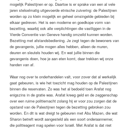
mogelijk Palestijnen er op. Daartoe is er sprake van een al vele
jaren stelselmatig uitgevoerde etnische zuivering: de Palestijnen
worden op zo klein mogelijk en geheel omsingelde gebieden bij
elkaar gedreven. Het is een moderne en goedkope vorm van
bezetting, waarbij ook alle verplichtingen die vastliggen in de
Vierde Conventie van Geneve handig omzeild kunnen worden.
Bezetting met afstandsbediening. Je zegt tegen de bewoners van
de gevangenis, jullie mogen alles hebben, alleen de muren,
deuren en sleutels houden wij. En wat jullie binnen die
gevangenis doen, hoe je aan eten komt, daar trekken wij onze
handen van af.
Waar nog over te onderhandelen valt, voor zover dat al werkelijk
gaat gebeuren, is wie het toezicht mag houden op de Palestijnen
binnen die reservaten. Zo was het al bedoeld toen Arafat nog
enigszins in de gratie was. Arafat kreeg geld en de zeggenschap
over een ruime politiemacht zolang hij er voor zou zorgen dat de
opstand van de Palestijnen tegen de bezetting gebroken zou
worden. En dit is wat dreigt te gebeuren met Abu Mazen, die wat
Sharon betreft wordt aangesteld als een soort onderaannemer,
die politieagent mag spelen voor Israël. Met Arafat is dat niet