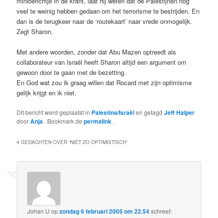
miniberichtje in de krant, laat hij weten dat de Palestijnen nog
veel te weinig hebben gedaan om het terrorisme te bestrijden. En
dan is de terugkeer naar de ‘routekaart’ naar vrede onmogelijk.
Zegt Sharon.
Met andere woorden, zonder dat Abu Mazen optreedt als
collaborateur van Israël heeft Sharon altijd een argument om
gewoon door te gaan met de bezetting.
En God wat zou ik graag willen dat Rocard met zijn optimisme
gelijk krijgt en ik niet.
Dit bericht werd geplaatst in
Palestina/Israël
en getagd
Jeff Halper
door
Anja
. Bookmark de
permalink
.
4 GEDACHTEN OVER “
NIET ZO OPTIMISTISCH
”
Johan U
op
zondag 6 februari 2005 om 22.54
schreef: