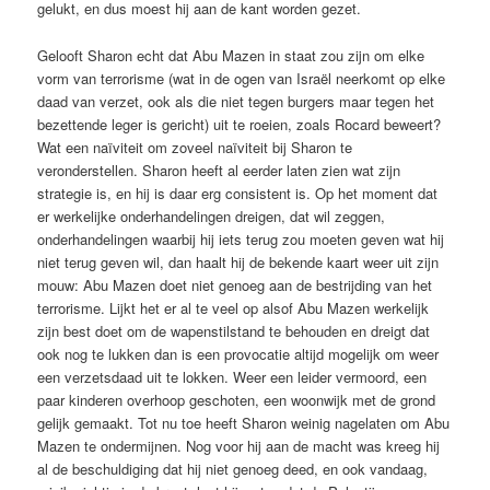
gelukt, en dus moest hij aan de kant worden gezet.
Gelooft Sharon echt dat Abu Mazen in staat zou zijn om elke
vorm van terrorisme (wat in de ogen van Israël neerkomt op elke
daad van verzet, ook als die niet tegen burgers maar tegen het
bezettende leger is gericht) uit te roeien, zoals Rocard beweert?
Wat een naïviteit om zoveel naïviteit bij Sharon te
veronderstellen. Sharon heeft al eerder laten zien wat zijn
strategie is, en hij is daar erg consistent is. Op het moment dat
er werkelijke onderhandelingen dreigen, dat wil zeggen,
onderhandelingen waarbij hij iets terug zou moeten geven wat hij
niet terug geven wil, dan haalt hij de bekende kaart weer uit zijn
mouw: Abu Mazen doet niet genoeg aan de bestrijding van het
terrorisme. Lijkt het er al te veel op alsof Abu Mazen werkelijk
zijn best doet om de wapenstilstand te behouden en dreigt dat
ook nog te lukken dan is een provocatie altijd mogelijk om weer
een verzetsdaad uit te lokken. Weer een leider vermoord, een
paar kinderen overhoop geschoten, een woonwijk met de grond
gelijk gemaakt. Tot nu toe heeft Sharon weinig nagelaten om Abu
Mazen te ondermijnen. Nog voor hij aan de macht was kreeg hij
al de beschuldiging dat hij niet genoeg deed, en ook vandaag,