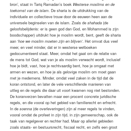
bron’, staat in Tariq Ramadan’s boek
Westerse moslims en de
toekomst van de islam
. De sharia is de uitdrukking van de
individuele en collectieve trouw door de eeuwen heen aan de
universele beginselen van de islam. Zoals de
shahada
(de
geloofsbelijdenis: er is geen god dan God, en Mohammed is zijn
boodschapper) uitdrukt hoe je moslim wordt, bent, geeft de sharia
aan ‘
hoe we moslim moeten zijn en blijven’
. Het omvat dus veel
meer, en veel minder, dat er in westerse wetboeken
gedocumenteerd staat. Meer, omdat het gaat om de relatie van
de mens tot God, wat van je als moslim verwacht wordt, inclusief
hoe je bidt, vast, hoe je rechtvaardig bent, hoe je omgaat met
armen en wezen, en hoe je als gelovige moslim om moet gaan
met je medemens. Minder, omdat veel zaken in de tijd dat de
koran ontstond, en later de vele verschillende manieren van
uitleg en de regels die daar uit voort kwamen nog niet bestonden.
De koranverzen bevatten maar een procent concrete juridische
regels, en die vooral op het gebied van familierecht en erfrecht.
In de
soenna
(de overleveringen) zijn al meer regels te vinden,
vooral omdat de profeet in zijn tijd, in zijn gemeenschap, ook de
taak van regelgever en rechter had. Maar op allerlei gebieden
zoals staats- en bestuursrecht, fiscaal recht, en zelfs een groot