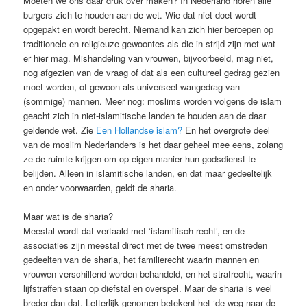
Moeten we ons daar druk over maken? In Nederland horen alle
burgers zich te houden aan de wet. Wie dat niet doet wordt
opgepakt en wordt berecht. Niemand kan zich hier beroepen op
traditionele en religieuze gewoontes als die in strijd zijn met wat
er hier mag. Mishandeling van vrouwen, bijvoorbeeld, mag niet,
nog afgezien van de vraag of dat als een cultureel gedrag gezien
moet worden, of gewoon als universeel wangedrag van
(sommige) mannen. Meer nog: moslims worden volgens de islam
geacht zich in niet-islamitische landen te houden aan de daar
geldende wet. Zie
Een Hollandse islam?
En het overgrote deel
van de moslim Nederlanders is het daar geheel mee eens, zolang
ze de ruimte krijgen om op eigen manier hun godsdienst te
belijden. Alleen in islamitische landen, en dat maar gedeeltelijk
en onder voorwaarden, geldt de sharia.
Maar wat is de sharia?
Meestal wordt dat vertaald met ‘islamitisch recht’, en de
associaties zijn meestal direct met de twee meest omstreden
gedeelten van de sharia, het familierecht waarin mannen en
vrouwen verschillend worden behandeld, en het strafrecht, waarin
lijfstraffen staan op diefstal en overspel. Maar de sharia is veel
breder dan dat. Letterlijk genomen betekent het ‘de weg naar de