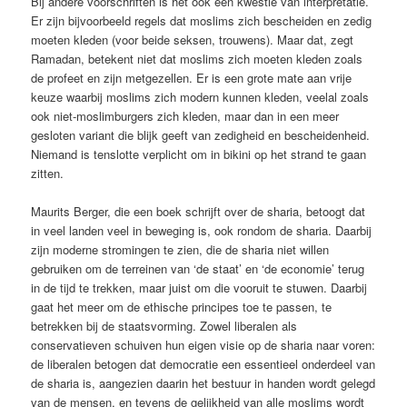
Bij andere voorschriften is het ook een kwestie van interpretatie.
Er zijn bijvoorbeeld regels dat moslims zich bescheiden en zedig
moeten kleden (voor beide seksen, trouwens). Maar dat, zegt
Ramadan, betekent niet dat moslims zich moeten kleden zoals
de profeet en zijn metgezellen. Er is een grote mate aan vrije
keuze waarbij moslims zich modern kunnen kleden, veelal zoals
ook niet-moslimburgers zich kleden, maar dan in een meer
gesloten variant die blijk geeft van zedigheid en bescheidenheid.
Niemand is tenslotte verplicht om in bikini op het strand te gaan
zitten.
Maurits Berger, die een boek schrijft over de sharia, betoogt dat
in veel landen veel in beweging is, ook rondom de sharia. Daarbij
zijn moderne stromingen te zien, die de sharia niet willen
gebruiken om de terreinen van ‘de staat’ en ‘de economie’ terug
in de tijd te trekken, maar juist om die vooruit te stuwen. Daarbij
gaat het meer om de ethische principes toe te passen, te
betrekken bij de staatsvorming. Zowel liberalen als
conservatieven schuiven hun eigen visie op de sharia naar voren:
de liberalen betogen dat democratie een essentieel onderdeel van
de sharia is, aangezien daarin het bestuur in handen wordt gelegd
van de mensen, en tevens de gelijkheid van alle moslims wordt