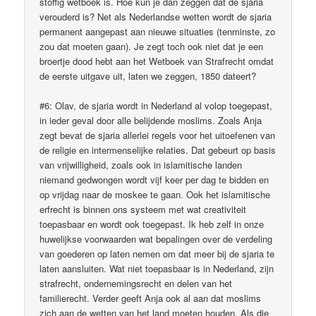
stoffig wetboek is. Hoe kun je dan zeggen dat de sjaria
verouderd is? Net als Nederlandse wetten wordt de sjaria
permanent aangepast aan nieuwe situaties (tenminste, zo
zou dat moeten gaan). Je zegt toch ook niet dat je een
broertje dood hebt aan het Wetboek van Strafrecht omdat
de eerste uitgave uit, laten we zeggen, 1850 dateert?
#6: Olav, de sjaria wordt in Nederland al volop toegepast,
in ieder geval door alle belijdende moslims. Zoals Anja
zegt bevat de sjaria allerlei regels voor het uitoefenen van
de religie en intermenselijke relaties. Dat gebeurt op basis
van vrijwilligheid, zoals ook in islamitische landen
niemand gedwongen wordt vijf keer per dag te bidden en
op vrijdag naar de moskee te gaan. Ook het islamitische
erfrecht is binnen ons systeem met wat creativiteit
toepasbaar en wordt ook toegepast. Ik heb zelf in onze
huwelijkse voorwaarden wat bepalingen over de verdeling
van goederen op laten nemen om dat meer bij de sjaria te
laten aansluiten. Wat niet toepasbaar is in Nederland, zijn
strafrecht, ondernemingsrecht en delen van het
familierecht. Verder geeft Anja ook al aan dat moslims
zich aan de wetten van het land moeten houden. Als die