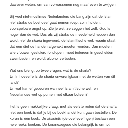
daarover weten, om van volwassenen nog maar even te zwijgen.
Bij veel niet-moslimse Nederlanders die bang zijn dat de islam
hier straks de boel over gaat nemen roept zo’n incident
voorspelbare angst op. Zie je wel, ze zeggen het zelf: God is
hoger dan de wet. Dus als zij straks de meederheid hebben dan
wordt hier de
sharia
ingevoerd, de islamitische wet, waarin staat
dat een dief de handen afgehakt moeten worden. Dan moeten
alle vrouwen gesluierd rondlopen, moet iedereen in gescheiden
zwembaden, en wordt alcohol verboden.
Wat ons brengt op twee vragen: wat is de sharia?
En in hoeverre is de sharia onverenigbaar met de wetten van dit
land?
En wat kan er gebeuren wanneer islamitische wet, en
Nederlandse wet op punten met elkaar botsen?
Het is geen makkelijke vraag, met als eerste reden dat de sharia
niet één boek is dat je bij de boekhandel kunt gaan bestellen. De
koran is één boek. De
ahadieth
(de overleveringen) beslaan een
hele reeks boeken. De koranexegese die belangrijk is om tot