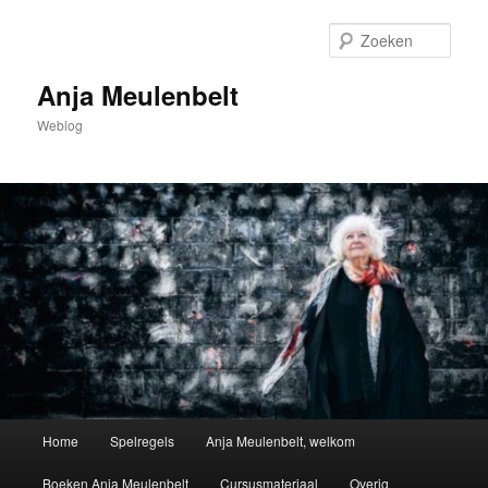
Spring
naar
Zoek
de
primaire
Anja Meulenbelt
inhoud
Weblog
Hoofdmenu
Home
Spelregels
Anja Meulenbelt, welkom
Boeken Anja Meulenbelt
Cursusmateriaal
Overig