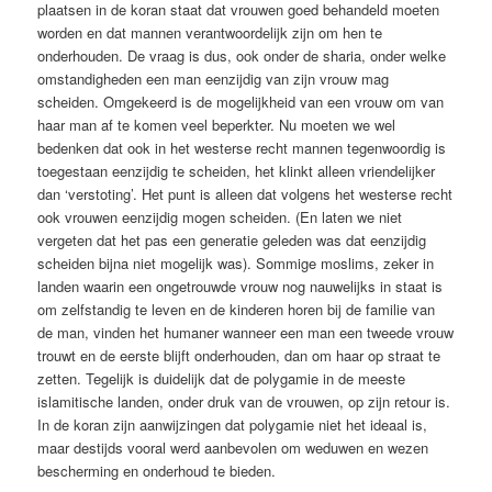
plaatsen in de koran staat dat vrouwen goed behandeld moeten
worden en dat mannen verantwoordelijk zijn om hen te
onderhouden. De vraag is dus, ook onder de sharia, onder welke
omstandigheden een man eenzijdig van zijn vrouw mag
scheiden. Omgekeerd is de mogelijkheid van een vrouw om van
haar man af te komen veel beperkter. Nu moeten we wel
bedenken dat ook in het westerse recht mannen tegenwoordig is
toegestaan eenzijdig te scheiden, het klinkt alleen vriendelijker
dan ‘verstoting’. Het punt is alleen dat volgens het westerse recht
ook vrouwen eenzijdig mogen scheiden. (En laten we niet
vergeten dat het pas een generatie geleden was dat eenzijdig
scheiden bijna niet mogelijk was). Sommige moslims, zeker in
landen waarin een ongetrouwde vrouw nog nauwelijks in staat is
om zelfstandig te leven en de kinderen horen bij de familie van
de man, vinden het humaner wanneer een man een tweede vrouw
trouwt en de eerste blijft onderhouden, dan om haar op straat te
zetten. Tegelijk is duidelijk dat de polygamie in de meeste
islamitische landen, onder druk van de vrouwen, op zijn retour is.
In de koran zijn aanwijzingen dat polygamie niet het ideaal is,
maar destijds vooral werd aanbevolen om weduwen en wezen
bescherming en onderhoud te bieden.