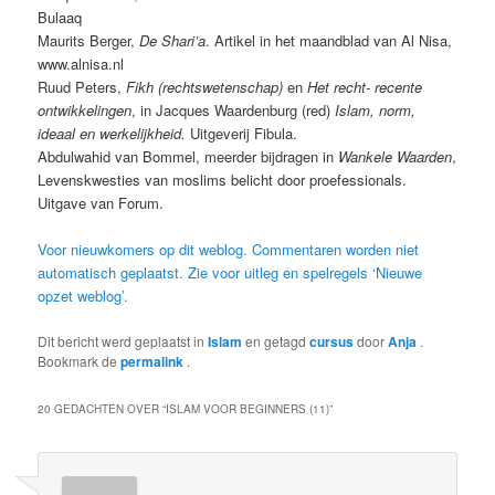
Bulaaq
Maurits Berger,
De Shari’a
. Artikel in het maandblad van Al Nisa,
www.alnisa.nl
Ruud Peters,
Fikh (rechtswetenschap)
en
Het recht- recente
ontwikkelingen
, in Jacques Waardenburg (red)
Islam, norm,
ideaal en werkelijkheid.
Uitgeverij Fibula.
Abdulwahid van Bommel, meerder bijdragen in
Wankele Waarden
,
Levenskwesties van moslims belicht door proefessionals.
Uitgave van Forum.
Voor nieuwkomers op dit weblog. Commentaren worden niet
automatisch geplaatst. Zie voor uitleg en spelregels ‘Nieuwe
opzet weblog’.
Dit bericht werd geplaatst in
Islam
en getagd
cursus
door
Anja
.
Bookmark de
permalink
.
20 GEDACHTEN OVER “
ISLAM VOOR BEGINNERS (11)
”