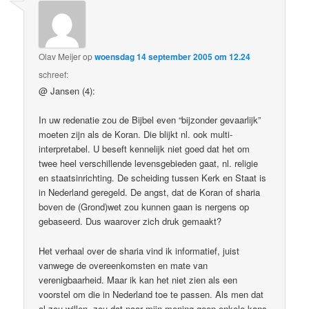
Olav Meijer
op
woensdag 14 september 2005 om 12.24
schreef:
@ Jansen (4):
In uw redenatie zou de Bijbel even “bijzonder gevaarlijk”
moeten zijn als de Koran. Die blijkt nl. ook multi-
interpretabel. U beseft kennelijk niet goed dat het om
twee heel verschillende levensgebieden gaat, nl. religie
en staatsinrichting. De scheiding tussen Kerk en Staat is
in Nederland geregeld. De angst, dat de Koran of sharia
boven de (Grond)wet zou kunnen gaan is nergens op
gebaseerd. Dus waarover zich druk gemaakt?
Het verhaal over de sharia vind ik informatief, juist
vanwege de overeenkomsten en mate van
verenigbaarheid. Maar ik kan het niet zien als een
voorstel om die in Nederland toe te passen. Als men dat
al zou willen, zou dat naar mijn mening geen enkele kans