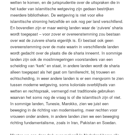
wetten te komen, en de jurisprudentie over de uitspraken die in
het kader van islamitische wetgeving zijn gedaan bestrijken
meerdere bibliotheken. De wetgeving is niet voor elke
islamitische stroming hetzelfde en ook nog per land verschillend.
En bovendien zijn er maar weinig landen waar de ‘zuivere’ sharia
wordt toegepast – voor zover er overeenstemming zou bestaan
over wat de zuivere sharia eigenlijk is. Er bestaat ook geen
overeenstemming over de mate waarin in verschillende landen
wordt gedacht over de plaats die de sharia inneemt. In sommige
landen zijn ook de moslimregeringen voorstanders van een
scheiding van “kerk” en staat, in andere landen wordt de sharia
alleen toegepast als het gaat om familierecht, bij trouwen en
echtscheiding, in weer andere landen is er een mengvorm te zien
tussen moderne wetgeving, soms koloniale overblijfsels van
wetten en rechtspraak, vermengd met traditionele gebruiken
waarvan het soms nog de vraag is of die islamitisch zijn of niet.
In sommige landen, Tunesie, Marokko, zien we juist een
beweging in de richting van modernisering, meer rechten voor
vrouwen onder andere, in andere landen zien we een beweging
richting fundamentalisme, zoals in Iran, Pakistan en Soedan.