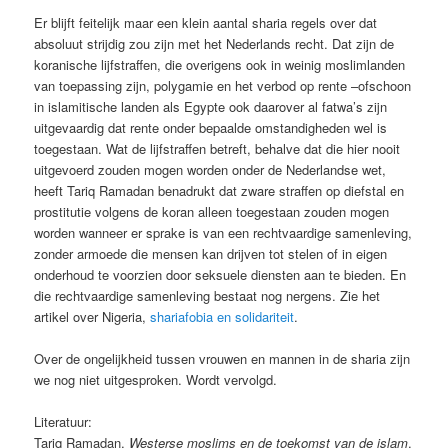
Er blijft feitelijk maar een klein aantal sharia regels over dat
absoluut strijdig zou zijn met het Nederlands recht. Dat zijn de
koranische lijfstraffen, die overigens ook in weinig moslimlanden
van toepassing zijn, polygamie en het verbod op rente –ofschoon
in islamitische landen als Egypte ook daarover al fatwa’s zijn
uitgevaardig dat rente onder bepaalde omstandigheden wel is
toegestaan. Wat de lijfstraffen betreft, behalve dat die hier nooit
uitgevoerd zouden mogen worden onder de Nederlandse wet,
heeft Tariq Ramadan benadrukt dat zware straffen op diefstal en
prostitutie volgens de koran alleen toegestaan zouden mogen
worden wanneer er sprake is van een rechtvaardige samenleving,
zonder armoede die mensen kan drijven tot stelen of in eigen
onderhoud te voorzien door seksuele diensten aan te bieden. En
die rechtvaardige samenleving bestaat nog nergens. Zie het
artikel over Nigeria,
shariafobia en solidariteit
.
Over de ongelijkheid tussen vrouwen en mannen in de sharia zijn
we nog niet uitgesproken. Wordt vervolgd.
Literatuur:
Tariq Ramadan,
Westerse moslims en de toekomst van de islam
.