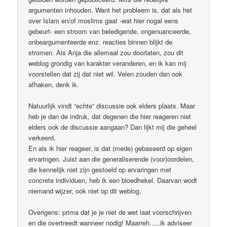
argumenten inhouden. Want het probleem is, dat als het
over Islam en/of moslims gaat -wat hier nogal eens
gebeurt- een stroom van beledigende, ongenuanceerde,
onbeargumenteerde enz. reacties binnen blijkt de
stromen. Als Anja die allemaal zou doorlaten, zou dit
weblog grondig van karakter veranderen, en ik kan mij
voorstellen dat zij dat niet wil. Velen zouden dan ook
afhaken, denk ik.
Natuurlijk vindt “echte” discussie ook elders plaats. Maar
heb je dan de indruk, dat degenen die hier reageren niet
elders ook de discussie aangaan? Dan lijkt mij die geheel
verkeerd.
En als ik hier reageer, is dat (mede) gebaseerd op eigen
ervaringen. Juist aan die generaliserende (voor)oordelen,
die kennelijk niet zijn gestoeld op ervaringen met
concrete individuen, heb ik een bloedhekel. Daarvan wodt
niemand wijzer, ook niet op dit weblog.
Overigens: prima dat je je niet de wet laat voorschrijven
en die overtreedt wanneer nodig! Maarreh…..ik adviseer