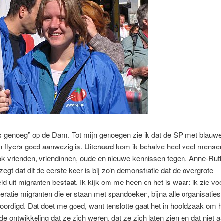
 genoeg” op de Dam. Tot mijn genoegen zie ik dat de SP met blauwe
 flyers goed aanwezig is. Uiteraard kom ik behalve heel veel mensen
ok vrienden, vriendinnen, oude en nieuwe kennissen tegen. Anne-Rut
egt dat dit de eerste keer is bij zo’n demonstratie dat de overgrote
d uit migranten bestaat. Ik kijk om me heen en het is waar: ik zie voo
eratie migranten die er staan met spandoeken, bijna alle organisaties
ordigd. Dat doet me goed, want tenslotte gaat het in hoofdzaak om h
de ontwikkeling dat ze zich weren, dat ze zich laten zien en dat niet 