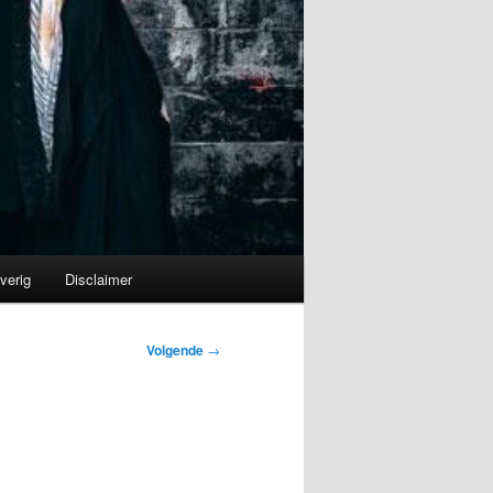
verig
Disclaimer
Volgende
→