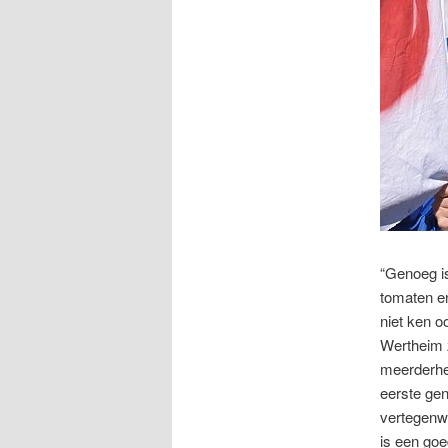
“Genoeg is
tomaten en
niet ken o
Wertheim z
meerderhei
eerste gen
vertegenwo
is een goe