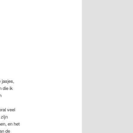
 jasjes,
 die ik
h
ral veel
 zijn
en, en het
aan de