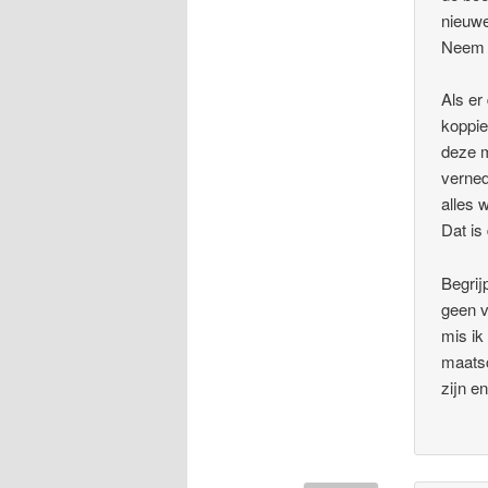
nieuw
Neem m
Als er
koppie
deze m
verned
alles 
Dat is
Begrij
geen v
mis ik 
maatsc
zijn e