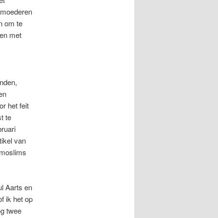
gemoederen
n om te
sen met
inden,
en
 het feit
t te
ruari
tikel van
t moslims
l Aarts en
 ik het op
og twee