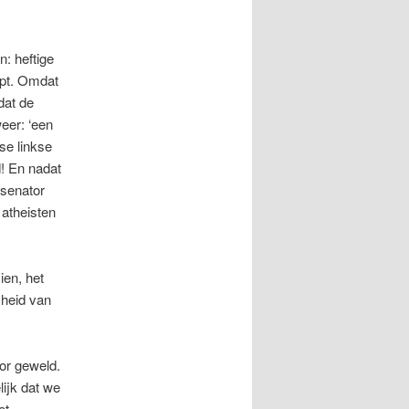
: heftige
opt. Omdat
dat de
eer: ‘een
se linkse
d! En nadat
 senator
 atheisten
ien, het
jheid van
oor geweld.
lijk dat we
et