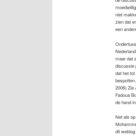
moedwillig
niet makke
zien dat e
een ander
Ondertusse
Nederlands
maar dat z
discussie 
dat het to
bespotten.
2006) Zie
Fadoua Bou
de hand in
Net als op
Mohammed 
dit weblo