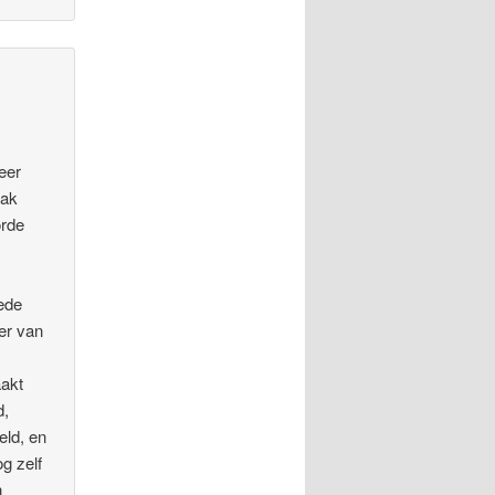
eer
hak
orde
oede
er van
akt
d,
eld, en
g zelf
n