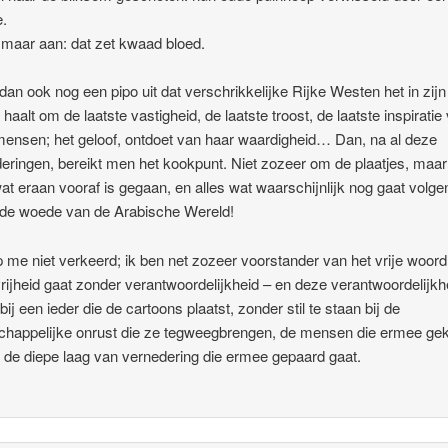
e.
aar aan: dat zet kwaad bloed.
 dan ook nog een pipo uit dat verschrikkelijke Rijke Westen het in zijn
 haalt om de laatste vastigheid, de laatste troost, de laatste inspiratie
ensen; het geloof, ontdoet van haar waardigheid… Dan, na al deze
eringen, bereikt men het kookpunt. Niet zozeer om de plaatjes, maa
wat eraan vooraf is gegaan, en alles wat waarschijnlijk nog gaat volge
 de woede van de Arabische Wereld!
p me niet verkeerd; ik ben net zozeer voorstander van het vrije woor
rijheid gaat zonder verantwoordelijkheid – en deze verantwoordelijkh
bij een ieder die de cartoons plaatst, zonder stil te staan bij de
happelijke onrust die ze tegweegbrengen, de mensen die ermee ge
n de diepe laag van vernedering die ermee gepaard gaat.