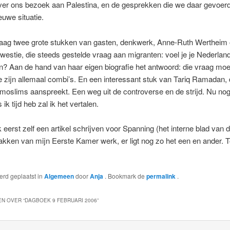
ver ons bezoek aan Palestina, en de gesprekken die we daar gevoer
euwe situatie.
aag twee grote stukken van gasten, denkwerk, Anne-Ruth Wertheim 
skwestie, die steeds gestelde vraag aan migranten: voel je je Nederland
 Aan de hand van haar eigen biografie het antwoord: die vraag moet 
e zijn allemaal combi’s. En een interessant stuk van Tariq Ramadan, 
oslims aanspreekt. Een weg uit de controverse en de strijd. Nu nog 
 ik tijd heb zal ik het vertalen.
 eerst zelf een artikel schrijven voor Spanning (het interne blad van 
kken van mijn Eerste Kamer werk, er ligt nog zo het een en ander. T
werd geplaatst in
Algemeen
door
Anja
. Bookmark de
permalink
.
N OVER “
DAGBOEK 9 FEBRUARI 2006
”