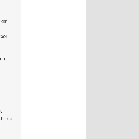
 dat
voor
een
k
hij nu