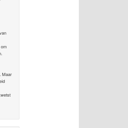
 van
r om
n.
d. Maar
eid
kwetst