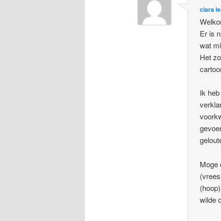
clara l
Welkom
Er is 
wat mi
Het zo
cartoo
Ik heb
verkla
voorkw
gevoer
gelout
Moge d
(vrees
(hoop)
wilde 