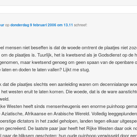
eur
op
donderdag 9 februari 2006 om 13.11
schreef:
el mensen niet beseffen is dat de woede omtrent de plaatjes niet zoz
om de plaatjes is. Tuurlijk, het is kwetsend als je Godsdienst op de 
 genomen, maar kwetsend genoeg om geen spaan van de openbare 
e laten en doden te laten vallen? Lijkt me stug.
k dat die plaatjes slechts een aanleiding waren om decennialange w
 het westen eruit te laten komen. Die woede, dat is de ware aansticht
weld.
ijke Westen heeft sinds mensenheugenis een enorme puinhoop gema
 Aziatische, Afrikaanse en Arabische Wereld. Volledig leeggeplunder
oerstige dictators in het zadel geholpen, landen tegen elkaar uitgespe
en gecreëerd. De laatste paar jaar heeft het Rijke Westen daar ook no
l naar de bliksem geschoten: hun oude puinhoop verwisseld door ee