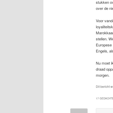
stukken o
over de ni
Voor vand
loyaliteit
Marokkaan?
stellen. W
Europese m
Engels, als
Nu moet ik
draad oppa
morgen.
Dit bericht 
17 GEDACHTE