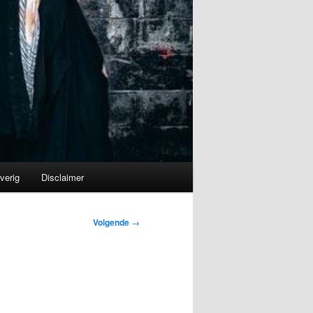
verig
Disclaimer
Volgende
→