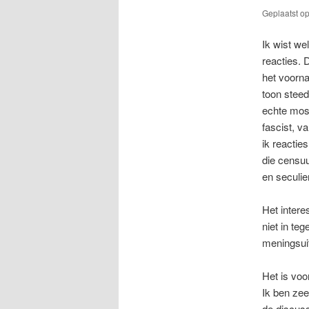
Geplaatst o
Ik wist we
reacties.
het voorn
toon stee
echte mosl
fascist, v
ik reactie
die censuu
en seculie
Het intere
niet in te
meningsuit
Het is voo
Ik ben zee
de discus