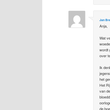
Jan Br
Anja,
Wat ve
woede 
wordt
over t
Ik den
jegens
het ge
Het R
van de
bloedd
oorlog
de boe