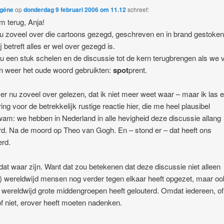
egêne
op
donderdag 9 februari 2006 om 11.12
schreef:
 terug, Anja!
nu zoveel over die cartoons gezegd, geschreven en in brand gestoken
j betreft alles er wel over gezegd is.
u een stuk schelen en de discussie tot de kern terugbrengen als we 
n weer het oude woord gebruikten:
spot
prent.
 er nu zoveel over gelezen, dat ik niet meer weet waar – maar ik las 
ring voor de betrekkelijk rustige reactie hier, die me heel plausibel
am: we hebben in Nederland in alle hevigheid deze discussie allang
d. Na de moord op Theo van Gogh. En – stond er – dat heeft ons
erd.
at waar zijn. Want dat zou betekenen dat deze discussie niet alleen
) wereldwijd mensen nog verder tegen elkaar heeft opgezet, maar oo
 wereldwijd grote middengroepen heeft gelouterd. Omdat iedereen, of 
of niet, erover heeft moeten nadenken.