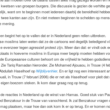
 kwetsen van groepen burgers. Die discussie is gezien de verhitte 
lijk, want om te beginnen moet iedereen daarbij de bereidheid hebbe
r twee kanten aan zijn. En niet meteen beginnen te schelden op men
e mening.
n begint het op te vallen dat er in Nederland geen rellen uitbreken.
e moslims laten weten dat ze de cartoons wel degelijk beledigend v
e evenzeer tegen agressief protest zijn. Meer dan dat: er vindt ook e
plaats in hoeverre moslims in Europa meer begrip moeten hebben voor
t de Europeaanse culturen behoort om de vrijheid te hebben godsdiens
 Zie Tariq Ramadan hieronder. Zie Mohamed Ajouaou, in Trouw (4 feb
 Abdullah Haselhoef op
Wijblijvenhier
. En er ligt nog een interessant ar
ali, in Trouw (7 februari 2006) die er net als Haselhoef voor pleit da
 eigen boezem steken. Ik kom daar graag nog op terug.
 de reacties in Nederland op de winst van Hamas. Goed stuk van Pau
Benzakour in de Trouw van vanochtend. Ik zal Benzakour vragen of
g mag plaatsen, maar hoe dan ook kom ik er op terug. En er komen n