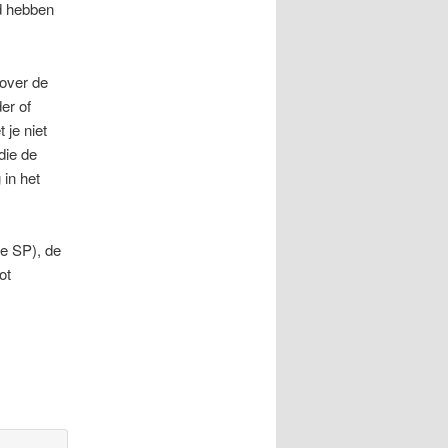
d hebben
over de
er of
je niet
die de
in het
de SP), de
ot