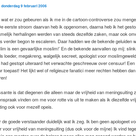
p
donderdag 9 februari 2006
l wat er zou gebeuren als ik me in de cartoon-controverse zou mengen
 De eerste stroom daarvan heb ik opgenomen, daarna heb ik het gest
amelijk herhalingen werden van steeds dezelfde zaken, maar ook om
ds verder begon te escaleren. Daar hadden we de bekende geluiden w
im is een gevaarlijke moslim!’ En de bekende aanvallen op mij: slink
als loeder, megakreng, walgelijk secreet, apologist voor moslimgewel
s had gestopt uiteraard het verwachte geschreeuw over censuur! Een
r toepast! Het lijkt wel of religieuze fanatici meer rechten hebben dan
ren!
ssante is dat diegenen die alleen maar de vrijheid van meningsuiting z
genspraak vinden om me voor rotte vis uit te maken als ik diezelfde vri
ing ook voor mezelf opeis.
r de goede verstaander duidelijk wat ik zeg. Ik ben geen apologeet v
r voor vrijheid van meningsuiting (dus ook voor de mijne) Ik vind tege
sie aan moeten over de balans tussen alles mag gezegd worden en h