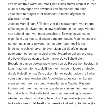
van de controle wordt dat moeilijker. Sinds Barak premier is, zijn
al 4000 aanvragen van inwoners van Bethlehem om naar
Jeruzalem te mogen of er doorheen te reizen afgewezen
(Coldwell 1999).
Jessica Montell van B’Tselem ziet die nieuwe vorm van interne
afsluitingen als alweer een nieuw hoofdstuk in het lange verhaal
van schendingen van mensenrechten. ‘Bewegingsvrijheid in
eigen land zou niet ter discussie moeten staan. Maar wanneer er
net een aanslag is geweest, is het uitermate moeilijk het
Israëlische publiek ervan te overtuigen dat de afsluitingen
neerkomen op een principieel onrechtvaardige collectieve straf,
die bovendien op geen enkele manier de veiligheid dient.
Beperking van de bewegingsvrijheid van de Palestijnen bestaat al
lang, maar de interne afsluitingen vormen een nieuwe strategie,
die de Palestijnen na Oslo zeker niet verwacht hadden. Bij elke
vorm van onrust worden alle A-gebieden afgesloten en kunnen
mensen niet meer van, zeg, Ramallah naar Nablus. Kinderen
kunnen niet meer naar school, patiënten kunnen niet meer naar
het ziekenhuis. Met veiligheid heeft dat heel weinig te maken,
wie een aanslag zou willen plegen, komt gemakkelijk door de
blokkades heen. Het heeft voornamelijk invloed op het dagelijks