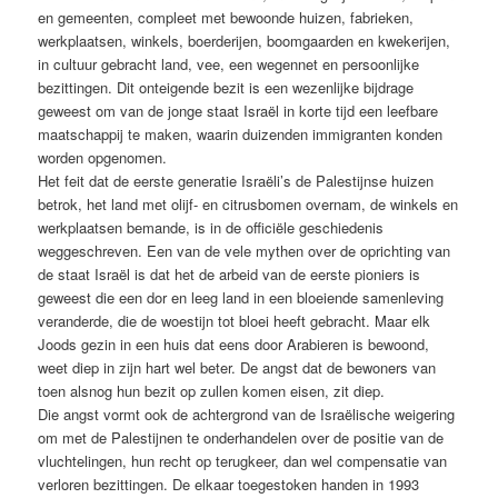
en gemeenten, compleet met bewoonde huizen, fabrieken,
werkplaatsen, winkels, boerderijen, boomgaarden en kwekerijen,
in cultuur gebracht land, vee, een wegennet en persoonlijke
bezittingen. Dit onteigende bezit is een wezenlijke bijdrage
geweest om van de jonge staat Israël in korte tijd een leefbare
maatschappij te maken, waarin duizenden immigranten konden
worden opgenomen.
Het feit dat de eerste generatie Israëli’s de Palestijnse huizen
betrok, het land met olijf- en citrusbomen overnam, de winkels en
werkplaatsen bemande, is in de officiële geschiedenis
weggeschreven. Een van de vele mythen over de oprichting van
de staat Israël is dat het de arbeid van de eerste pioniers is
geweest die een dor en leeg land in een bloeiende samenleving
veranderde, die de woestijn tot bloei heeft gebracht. Maar elk
Joods gezin in een huis dat eens door Arabieren is bewoond,
weet diep in zijn hart wel beter. De angst dat de bewoners van
toen alsnog hun bezit op zullen komen eisen, zit diep.
Die angst vormt ook de achtergrond van de Israëlische weigering
om met de Palestijnen te onderhandelen over de positie van de
vluchtelingen, hun recht op terugkeer, dan wel compensatie van
verloren bezittingen. De elkaar toegestoken handen in 1993