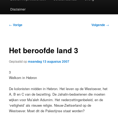
Disclaimer
Bericht
←
Vorige
Volgende
→
navigatie
Het beroofde land 3
Geplaatst op
maandag 13 augustus 2007
3
Welkom in Hebron
De kolonisten midden in Hebron. Het leven op de Westoever, het
A, B en C van de bezetting. De Jahalin-bedoeïenen die moeten
wijken voor Ma’aleh Adumim. Het nederzettingenbeleid, en de
‘veiligheid’ als nieuwe religie. Nieuw-Zwitserland op de
Westoever. Moet dit de Palestijnse staat worden?