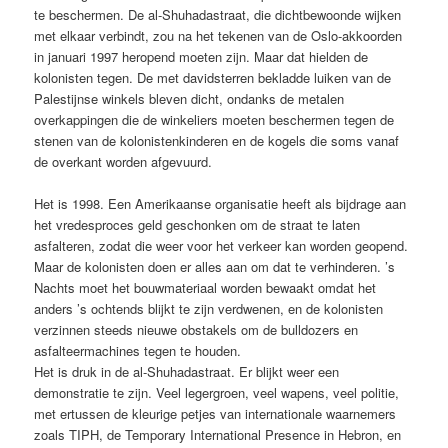
te beschermen. De al-Shuhadastraat, die dichtbewoonde wijken
met elkaar verbindt, zou na het tekenen van de Oslo-akkoorden
in januari 1997 heropend moeten zijn. Maar dat hielden de
kolonisten tegen. De met davidsterren bekladde luiken van de
Palestijnse winkels bleven dicht, ondanks de metalen
overkappingen die de winkeliers moeten beschermen tegen de
stenen van de kolonistenkinderen en de kogels die soms vanaf
de overkant worden afgevuurd.
Het is 1998. Een Amerikaanse organisatie heeft als bijdrage aan
het vredesproces geld geschonken om de straat te laten
asfalteren, zodat die weer voor het verkeer kan worden geopend.
Maar de kolonisten doen er alles aan om dat te verhinderen. ’s
Nachts moet het bouwmateriaal worden bewaakt omdat het
anders ’s ochtends blijkt te zijn verdwenen, en de kolonisten
verzinnen steeds nieuwe obstakels om de bulldozers en
asfalteermachines tegen te houden.
Het is druk in de al-Shuhadastraat. Er blijkt weer een
demonstratie te zijn. Veel legergroen, veel wapens, veel politie,
met ertussen de kleurige petjes van internationale waarnemers
zoals TIPH, de Temporary International Presence in Hebron, en