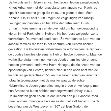
De kolonisten in Hebron en van het tegen Hebron aangebouwde
Kiryat Arba horen tot de fanatiekste aanhangers van Kach, de
openlijk racistische groep die in 1970 is gesticht door Meir
Kahane. Op 11 april 1968 kregen de volgelingen van rabbijn
Levinger, aanhangers van het ‘blok der getrouwen’ Gush
Emunim, toestemming van de overheid om hun seideravond te
vieren in het Parkhotel in Hebron. Na het feest weigerden ze te
vertrekken. De overheid deed niets. Ze vormden de kern van de
Joodse families die zich in het centrum van Hebron hebben
gevestigd. De kolonisten pretenderen de erfopvolgers te zijn van
de Joodse families die eens in Hebron hebben gewoond. Maar de
werkelijke afstammelingen van de Joodse families die er eens
hebben gewoond, onder wie Haim Hanegbi, de kleinzoon van de
opperrabbijn van Hebron, hebben zich in een open brief van de
kolonisten gedistantieerd: ‘Zij en hun hele manier van leven zijn
totaal in tegenspraak met de manier waarop de echte
Hebronitische Joden generaties lang in vrede en vol begrip met
hun Arabische buren hebben samengewoond’ (Nooy 1997).
De kolonisten gaan ervan uit dat Hebron een puur Joodse stad
moet worden. Overigens hebben ze dat niet zelf bedacht, na de
bezetting van de Westoever in 1967 zei Ben Gurion, de