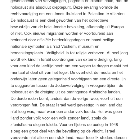
geschiedenis van vervolgingen, pogroms en discriminatie, met de
holocaust als absoluut dieptepunt. Deze ervaring vormde de
rechtvaardiging om een Joods thuisland in Palestina te stichten.
De holocaust is een deel geworden van het collectieve
bewustzijn van de hele Joodse bevolking, afkomstig uit Europa
of niet. Ook nieuwe migranten worden er voortdurend aan
herinnerd door officiële herdenkingsdagen en haast heilige
nationale symbolen als Yad Vashem, museum en
herdenkingsplaats. ‘Veiligheid’ is tot religie verheven. Al heel jong
wordt elk kind in Israël doordrongen van externe dreiging, lang
voor een kind de leeftijd heeft om een wapen te dragen maakt het
mentaal al deel uit van het leger. De overheid, de media en het
onderwijs laten geen gelegenheid voorbijgaan om een directe lijn
te suggereren tussen de Jodenvervolging in vroegere tijden, de
holocaust en de dreiging uit de omringende Arabische landen.
De derde reden komt, anders dan de vorige twee, voort uit een
verdrongen feit. De staat Israël werd gevestigd in een land dat
niet leeg was, maar waar een ander volk leefde. Het was geen
‘land zonder volk voor een volk zonder land’, zoals de
zionistische slogan luidde. Voor en tijdens de oorlog in 1948
sloeg een groot deel van die bevolking op de vlucht. Israël
veroverde niet alleen een stuk land, maar tegelijk steden, dorpen