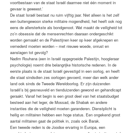
voortbestaan van de staat Israël daarmee niet één moment in
gevaar is geweest.’
De staat Israël bestaat nu ruim vijftig jaar. Niet alleen is het zelf
een buitengewoon sterke militaire mogendheid, het heeft ook nog
eens de allersterkste als bondgenoot. Wat maakt de veiligheid tot
zo’n obsessie dat de mensenrechten daaraan ondergeschikt
worden gemaakt en de Palestijnen keer op keer afgeknepen en
vernederd moeten worden – met nieuwe woede, onrust en
aanslagen tot gevolg?
Nadim Rouhana (een in Israël opgegroeide Palestijn, hoogleraar
psychologie) noemt drie belangrijke historische redenen. In de
eerste plaats is de staat Israël gevestigd in een oorlog, en heeft
die staat sindsdien zes oorlogen gevoerd, meer dan welk ander
land ook sinds de Tweede Wereldoorlog. Er zijn duizenden
Israëli’s bij gesneuveld en tienduizenden gewond en gehandicapt
geraakt. Vanaf het begin is een groot deel van het staatsbudget
besteed aan het leger, de Mossad, de Shabak en andere
instanties die de veiligheid moeten garanderen. Dienstplicht is
heilig en militairen hebben een hoge status. Een ongekend groot
aantal militairen gaat de politiek in, zoals ook Barak.
Een tweede reden is de Joodse ervaring in Europa, een