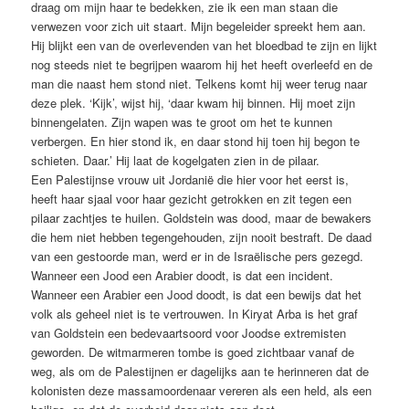
draag om mijn haar te bedekken, zie ik een man staan die
verwezen voor zich uit staart. Mijn begeleider spreekt hem aan.
Hij blijkt een van de overlevenden van het bloedbad te zijn en lijkt
nog steeds niet te begrijpen waarom hij het heeft overleefd en de
man die naast hem stond niet. Telkens komt hij weer terug naar
deze plek. ‘Kijk’, wijst hij, ‘daar kwam hij binnen. Hij moet zijn
binnengelaten. Zijn wapen was te groot om het te kunnen
verbergen. En hier stond ik, en daar stond hij toen hij begon te
schieten. Daar.’ Hij laat de kogelgaten zien in de pilaar.
Een Palestijnse vrouw uit Jordanië die hier voor het eerst is,
heeft haar sjaal voor haar gezicht getrokken en zit tegen een
pilaar zachtjes te huilen. Goldstein was dood, maar de bewakers
die hem niet hebben tegengehouden, zijn nooit bestraft. De daad
van een gestoorde man, werd er in de Israëlische pers gezegd.
Wanneer een Jood een Arabier doodt, is dat een incident.
Wanneer een Arabier een Jood doodt, is dat een bewijs dat het
volk als geheel niet is te vertrouwen. In Kiryat Arba is het graf
van Goldstein een bedevaartsoord voor Joodse extremisten
geworden. De witmarmeren tombe is goed zichtbaar vanaf de
weg, als om de Palestijnen er dagelijks aan te herinneren dat de
kolonisten deze massamoordenaar vereren als een held, als een