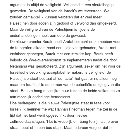
argument is altijd de veiligheid. Veiligheid is een sleutelbegrip
geworden. De veiligheid van de Israëli’s welteverstaan. We
zouden gemakkelijk kunnen vergeten dat er veel meer
Palestijnen door Joden zijn gedood of verwond dan omgekeerd.
Maar de veiligheid van de Palestijnen is tijdens de
onderhandelingen nooit aan de orde geweest.
De nieuwe premier Barak heeft Arafat bezocht en ze hebben voor
de fotografen elkaars hand een tijdje vastgehouden, Arafat met
zichtbaar genoegen, Barak met een strakke kop. Barak heeft
beloofd de Wye-overeenkomst te implementeren nadat die door
Netanjahu was gesaboteerd. Zijn argument, zeker om het voor de
Israëlische bevolking acceptabel te maken, is veiligheid: de
Palestijnse staat bestaat al ‘de facto’, het gaat er nu alleen nog
maar om Israël af te schermen van de potentiële dreiging van die
staat. Een zo hoog mogelijke muur tussen de beide volken en zo
min mogelijk onderlinge bemoeienis.
Hoe bedreigend is die nieuwe Palestijnse staat in feite voor
Israël? Ik herinner me wat Hannah Friedman tegen me zei in de
tijd dat het land werd opgeschrikt door nieuwe
zelfmoordaanslagen: ‘Het is vreselijk om bang te zijn als je over
straat loopt of in een bus stapt. Maar iedereen vergeet dat het