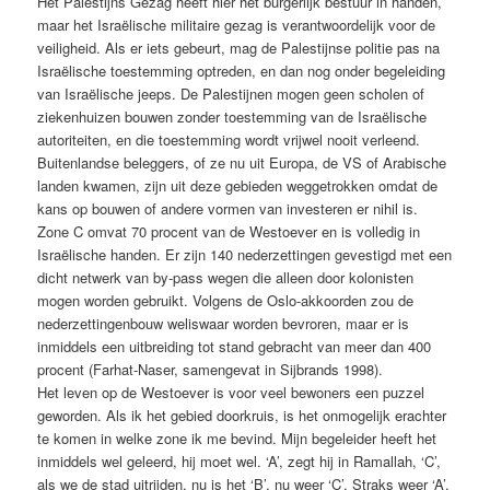
Het Palestijns Gezag heeft hier het burgerlijk bestuur in handen,
maar het Israëlische militaire gezag is verantwoordelijk voor de
veiligheid. Als er iets gebeurt, mag de Palestijnse politie pas na
Israëlische toestemming optreden, en dan nog onder begeleiding
van Israëlische jeeps. De Palestijnen mogen geen scholen of
ziekenhuizen bouwen zonder toestemming van de Israëlische
autoriteiten, en die toestemming wordt vrijwel nooit verleend.
Buitenlandse beleggers, of ze nu uit Europa, de VS of Arabische
landen kwamen, zijn uit deze gebieden weggetrokken omdat de
kans op bouwen of andere vormen van investeren er nihil is.
Zone C omvat 70 procent van de Westoever en is volledig in
Israëlische handen. Er zijn 140 nederzettingen gevestigd met een
dicht netwerk van by-pass wegen die alleen door kolonisten
mogen worden gebruikt. Volgens de Oslo-akkoorden zou de
nederzettingenbouw weliswaar worden bevroren, maar er is
inmiddels een uitbreiding tot stand gebracht van meer dan 400
procent (Farhat-Naser, samengevat in Sijbrands 1998).
Het leven op de Westoever is voor veel bewoners een puzzel
geworden. Als ik het gebied doorkruis, is het onmogelijk erachter
te komen in welke zone ik me bevind. Mijn begeleider heeft het
inmiddels wel geleerd, hij moet wel. ‘A’, zegt hij in Ramallah, ‘C’,
als we de stad uitrijden, nu is het ‘B’, nu weer ‘C’. Straks weer ‘A’.