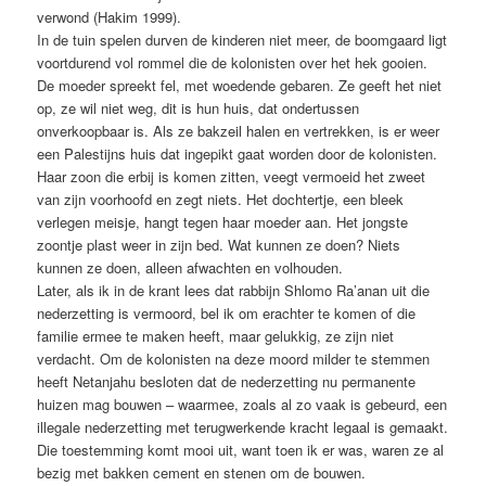
verwond (Hakim 1999).
In de tuin spelen durven de kinderen niet meer, de boomgaard ligt
voortdurend vol rommel die de kolonisten over het hek gooien.
De moeder spreekt fel, met woedende gebaren. Ze geeft het niet
op, ze wil niet weg, dit is hun huis, dat ondertussen
onverkoopbaar is. Als ze bakzeil halen en vertrekken, is er weer
een Palestijns huis dat ingepikt gaat worden door de kolonisten.
Haar zoon die erbij is komen zitten, veegt vermoeid het zweet
van zijn voorhoofd en zegt niets. Het dochtertje, een bleek
verlegen meisje, hangt tegen haar moeder aan. Het jongste
zoontje plast weer in zijn bed. Wat kunnen ze doen? Niets
kunnen ze doen, alleen afwachten en volhouden.
Later, als ik in de krant lees dat rabbijn Shlomo Ra’anan uit die
nederzetting is vermoord, bel ik om erachter te komen of die
familie ermee te maken heeft, maar gelukkig, ze zijn niet
verdacht. Om de kolonisten na deze moord milder te stemmen
heeft Netanjahu besloten dat de nederzetting nu permanente
huizen mag bouwen – waarmee, zoals al zo vaak is gebeurd, een
illegale nederzetting met terugwerkende kracht legaal is gemaakt.
Die toestemming komt mooi uit, want toen ik er was, waren ze al
bezig met bakken cement en stenen om de bouwen.