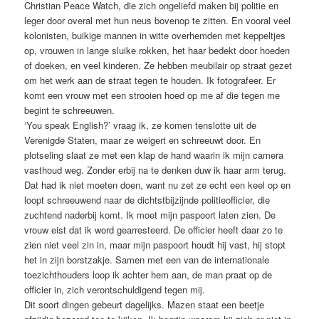
Christian Peace Watch, die zich ongeliefd maken bij politie en
leger door overal met hun neus bovenop te zitten. En vooral veel
kolonisten, buikige mannen in witte overhemden met keppeltjes
op, vrouwen in lange sluike rokken, het haar bedekt door hoeden
of doeken, en veel kinderen. Ze hebben meubilair op straat gezet
om het werk aan de straat tegen te houden. Ik fotografeer. Er
komt een vrouw met een strooien hoed op me af die tegen me
begint te schreeuwen.
‘You speak English?’ vraag ik, ze komen tenslotte uit de
Verenigde Staten, maar ze weigert en schreeuwt door. En
plotseling slaat ze met een klap de hand waarin ik mijn camera
vasthoud weg. Zonder erbij na te denken duw ik haar arm terug.
Dat had ik niet moeten doen, want nu zet ze echt een keel op en
loopt schreeuwend naar de dichtstbijzijnde politieofficier, die
zuchtend naderbij komt. Ik moet mijn paspoort laten zien. De
vrouw eist dat ik word gearresteerd. De officier heeft daar zo te
zien niet veel zin in, maar mijn paspoort houdt hij vast, hij stopt
het in zijn borstzakje. Samen met een van de internationale
toezichthouders loop ik achter hem aan, de man praat op de
officier in, zich verontschuldigend tegen mij.
Dit soort dingen gebeurt dagelijks. Mazen staat een beetje