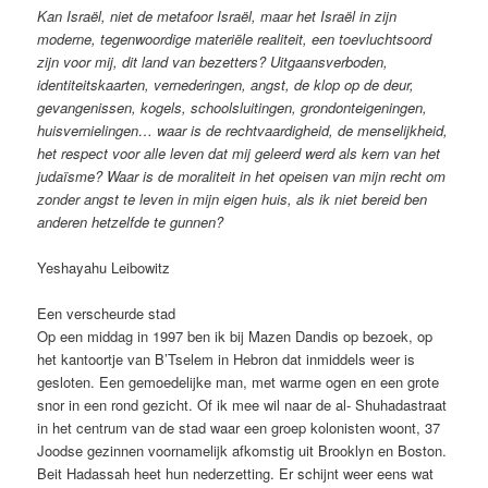
Kan Israël, niet de metafoor Israël, maar het Israël in zijn
moderne, tegenwoordige materiële realiteit, een toevluchtsoord
zijn voor mij, dit land van bezetters? Uitgaansverboden,
identiteitskaarten, vernederingen, angst, de klop op de deur,
gevangenissen, kogels, schoolsluitingen, grondonteigeningen,
huisvernielingen… waar is de rechtvaardigheid, de menselijkheid,
het respect voor alle leven dat mij geleerd werd als kern van het
judaïsme? Waar is de moraliteit in het opeisen van mijn recht om
zonder angst te leven in mijn eigen huis, als ik niet bereid ben
anderen hetzelfde te gunnen?
Yeshayahu Leibowitz
Een verscheurde stad
Op een middag in 1997 ben ik bij Mazen Dandis op bezoek, op
het kantoortje van B’Tselem in Hebron dat inmiddels weer is
gesloten. Een gemoedelijke man, met warme ogen en een grote
snor in een rond gezicht. Of ik mee wil naar de al- Shuhadastraat
in het centrum van de stad waar een groep kolonisten woont, 37
Joodse gezinnen voornamelijk afkomstig uit Brooklyn en Boston.
Beit Hadassah heet hun nederzetting. Er schijnt weer eens wat