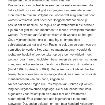
heilige, en dat de overheid daar niets aan doet.
Pas na jaren van protest is er een nieuwe wet aangenomen die
het verbiedt om van het graf van plegers van terreurdaden een
monument te maken. Volgens de Joodse wet mag een graf nooit
worden verplaatst. Wel heeft het Hooggerechtshof eindelijk
beslist dat de bankjes, de tegels en de waterfontein die bedoeld
zijn om het graf tot een monument te maken, verwijderd moesten
worden. De vader van Goldstein wierp zich wenend op het graf.
Onze vijanden lachen ons uit, riep hij, en omstanders
schreeuwden dat het graf van Rabin nu ook aan de beurt was om
vernietigd te worden. Het gaat nog maanden duren voordat de
rechtbank besluit of ook de tekst op de steen verwijderd moet
worden. Daarin wordt Goldstein beschreven als een rechtschapen
man, een heilige martelaar die zich opofferde voor zijn vaderland
(Harel 1999, Dudkevitch 1999). De ouders van Goldstein hebben
beroep tegen deze beslissing aangetekend, ze komen op voor de
mensenrechten van hun zoon, zeggen ze.
Na het bloedbad kregen alle Palestijnen van Hebron vijf weken
lang een uitgaansverbod opgelegd. De al-Shuhadastraat werd
afgesloten voor Palestijnen en auto’s met een Westoever-
nummerbord. Er is permanent een legereenheid in de stad
aanwezig. Duizenden soldaten om een paar honderd kolonisten