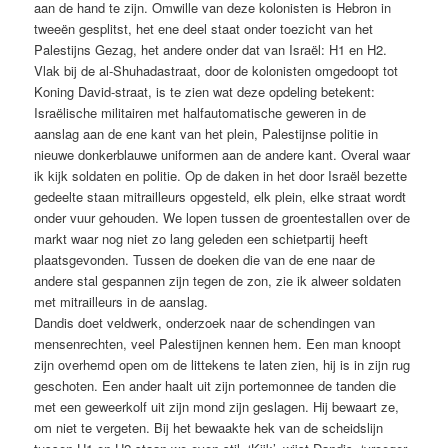
aan de hand te zijn. Omwille van deze kolonisten is Hebron in
tweeën gesplitst, het ene deel staat onder toezicht van het
Palestijns Gezag, het andere onder dat van Israël: H1 en H2.
Vlak bij de al-Shuhadastraat, door de kolonisten omgedoopt tot
Koning David-straat, is te zien wat deze opdeling betekent:
Israëlische militairen met halfautomatische geweren in de
aanslag aan de ene kant van het plein, Palestijnse politie in
nieuwe donkerblauwe uniformen aan de andere kant. Overal waar
ik kijk soldaten en politie. Op de daken in het door Israël bezette
gedeelte staan mitrailleurs opgesteld, elk plein, elke straat wordt
onder vuur gehouden. We lopen tussen de groentestallen over de
markt waar nog niet zo lang geleden een schietpartij heeft
plaatsgevonden. Tussen de doeken die van de ene naar de
andere stal gespannen zijn tegen de zon, zie ik alweer soldaten
met mitrailleurs in de aanslag.
Dandis doet veldwerk, onderzoek naar de schendingen van
mensenrechten, veel Palestijnen kennen hem. Een man knoopt
zijn overhemd open om de littekens te laten zien, hij is in zijn rug
geschoten. Een ander haalt uit zijn portemonnee de tanden die
met een geweerkolf uit zijn mond zijn geslagen. Hij bewaart ze,
om niet te vergeten. Bij het bewaakte hek van de scheidslijn