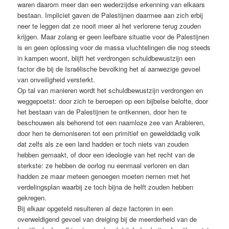
waren daarom meer dan een wederzijdse erkenning van elkaars
bestaan. Impliciet gaven de Palestijnen daarmee aan zich erbij
neer te leggen dat ze nooit meer al het verlorene terug zouden
krijgen. Maar zolang er geen leefbare situatie voor de Palestijnen
is en geen oplossing voor de massa vluchtelingen die nog steeds
in kampen woont, blijft het verdrongen schuldbewustzijn een
factor die bij de Israëlische bevolking het al aanwezige gevoel
van onveiligheid versterkt.
Op tal van manieren wordt het schuldbewustzijn verdrongen en
weggepoetst: door zich te beroepen op een bijbelse belofte, door
het bestaan van de Palestijnen te ontkennen, door hen te
beschouwen als behorend tot een naamloze zee van Arabieren,
door hen te demoniseren tot een primitief en gewelddadig volk
dat zelfs als ze een land hadden er toch niets van zouden
hebben gemaakt, of door een ideologie van het recht van de
sterkste: ze hebben de oorlog nu eenmaal verloren en dan
hadden ze maar meteen genoegen moeten nemen met het
verdelingsplan waarbij ze toch bijna de helft zouden hebben
gekregen.
Bij elkaar opgeteld resulteren al deze factoren in een
overweldigend gevoel van dreiging bij de meerderheid van de