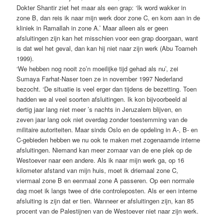
Dokter Shantir ziet het maar als een grap: ‘Ik word wakker in
zone B, dan reis ik naar mijn werk door zone C, en kom aan in de
kliniek in Ramallah in zone A.’ Maar alleen als er geen
afsluitingen zijn kan het misschien voor een grap doorgaan, want
is dat wel het geval, dan kan hij niet naar zijn werk (Abu Toameh
1999).
‘We hebben nog nooit zo’n moeilijke tijd gehad als nu’, zei
Sumaya Farhat-Naser toen ze in november 1997 Nederland
bezocht. ‘De situatie is veel erger dan tijdens de bezetting. Toen
hadden we al veel soorten afsluitingen. Ik kon bijvoorbeeld al
dertig jaar lang niet meer ’s nachts in Jeruzalem blijven, en
zeven jaar lang ook niet overdag zonder toestemming van de
militaire autoriteiten. Maar sinds Oslo en de opdeling in A-, B- en
C-gebieden hebben we nu ook te maken met zogenaamde interne
afsluitingen. Niemand kan meer zomaar van de ene plek op de
Westoever naar een andere. Als ik naar mijn werk ga, op 16
kilometer afstand van mijn huis, moet ik driemaal zone C,
viermaal zone B en eenmaal zone A passeren. Op een normale
dag moet ik langs twee of drie controleposten. Als er een interne
afsluiting is zijn dat er tien. Wanneer er afsluitingen zijn, kan 85
procent van de Palestijnen van de Westoever niet naar zijn werk.