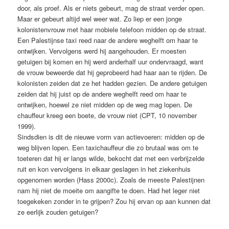
door, als proef. Als er niets gebeurt, mag de straat verder open.
Maar er gebeurt altijd wel weer wat. Zo liep er een jonge
kolonistenvrouw met haar mobiele telefoon midden op de straat.
Een Palestijnse taxi reed naar de andere weghelft om haar te
ontwijken. Vervolgens werd hij aangehouden. Er moesten
getuigen bij komen en hij werd anderhalf uur ondervraagd, want
de vrouw beweerde dat hij geprobeerd had haar aan te rijden. De
kolonisten zeiden dat ze het hadden gezien. De andere getuigen
zeiden dat hij juist op de andere weghelft reed om haar te
ontwijken, hoewel ze niet midden op de weg mag lopen. De
chauffeur kreeg een boete, de vrouw niet (CPT, 10 november
1999).
Sindsdien is dit de nieuwe vorm van actievoeren: midden op de
weg blijven lopen. Een taxichauffeur die zo brutaal was om te
toeteren dat hij er langs wilde, bekocht dat met een verbrijzelde
ruit en kon vervolgens in elkaar geslagen in het ziekenhuis
opgenomen worden (Hass 2000c). Zoals de meeste Palestijnen
nam hij niet de moeite om aangifte te doen. Had het leger niet
toegekeken zonder in te grijpen? Zou hij ervan op aan kunnen dat
ze eerlijk zouden getuigen?