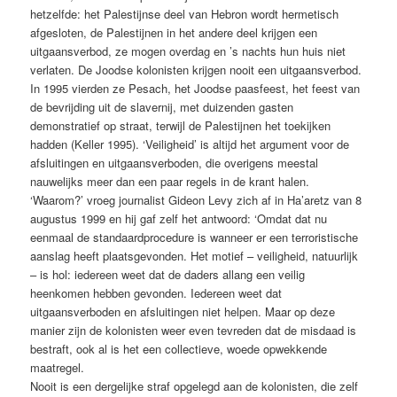
hetzelfde: het Palestijnse deel van Hebron wordt hermetisch
afgesloten, de Palestijnen in het andere deel krijgen een
uitgaansverbod, ze mogen overdag en ’s nachts hun huis niet
verlaten. De Joodse kolonisten krijgen nooit een uitgaansverbod.
In 1995 vierden ze Pesach, het Joodse paasfeest, het feest van
de bevrijding uit de slavernij, met duizenden gasten
demonstratief op straat, terwijl de Palestijnen het toekijken
hadden (Keller 1995). ‘Veiligheid’ is altijd het argument voor de
afsluitingen en uitgaansverboden, die overigens meestal
nauwelijks meer dan een paar regels in de krant halen.
‘Waarom?’ vroeg journalist Gideon Levy zich af in Ha’aretz van 8
augustus 1999 en hij gaf zelf het antwoord: ‘Omdat dat nu
eenmaal de standaardprocedure is wanneer er een terroristische
aanslag heeft plaatsgevonden. Het motief – veiligheid, natuurlijk
– is hol: iedereen weet dat de daders allang een veilig
heenkomen hebben gevonden. Iedereen weet dat
uitgaansverboden en afsluitingen niet helpen. Maar op deze
manier zijn de kolonisten weer even tevreden dat de misdaad is
bestraft, ook al is het een collectieve, woede opwekkende
maatregel.
Nooit is een dergelijke straf opgelegd aan de kolonisten, die zelf