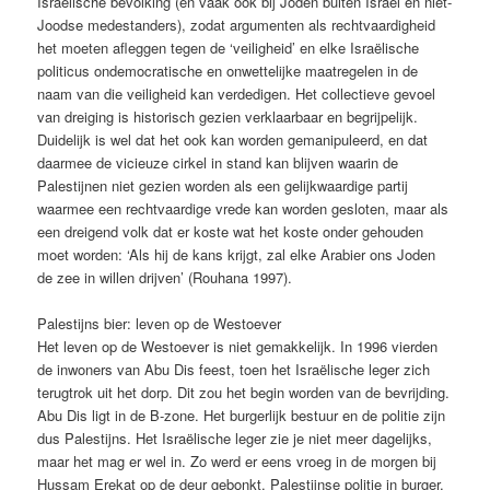
Israëlische bevolking (en vaak ook bij Joden buiten Israël en niet-
Joodse medestanders), zodat argumenten als rechtvaardigheid
het moeten afleggen tegen de ‘veiligheid’ en elke Israëlische
politicus ondemocratische en onwettelijke maatregelen in de
naam van die veiligheid kan verdedigen. Het collectieve gevoel
van dreiging is historisch gezien verklaarbaar en begrijpelijk.
Duidelijk is wel dat het ook kan worden gemanipuleerd, en dat
daarmee de vicieuze cirkel in stand kan blijven waarin de
Palestijnen niet gezien worden als een gelijkwaardige partij
waarmee een rechtvaardige vrede kan worden gesloten, maar als
een dreigend volk dat er koste wat het koste onder gehouden
moet worden: ‘Als hij de kans krijgt, zal elke Arabier ons Joden
de zee in willen drijven’ (Rouhana 1997).
Palestijns bier: leven op de Westoever
Het leven op de Westoever is niet gemakkelijk. In 1996 vierden
de inwoners van Abu Dis feest, toen het Israëlische leger zich
terugtrok uit het dorp. Dit zou het begin worden van de bevrijding.
Abu Dis ligt in de B-zone. Het burgerlijk bestuur en de politie zijn
dus Palestijns. Het Israëlische leger zie je niet meer dagelijks,
maar het mag er wel in. Zo werd er eens vroeg in de morgen bij
Hussam Erekat op de deur gebonkt. Palestijnse politie in burger,