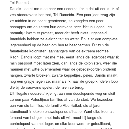
Tel Rumeida
Dandis neemt me mee naar een nederzettinkje dat uit een stuk of
zes stacaravans bestaat, Tel Rumeida. Een paar jaar terug zijn
ze midden in de nacht gearriveerd, ze zaagden een paar
boompjes om en zetten hun caravans neer. Het is illegaal, en
natuurlijk kwam er protest, maar dat heeft niets uitgehaald.
Inmiddels hebben ze elektriciteit en water. En is er een complete
legereenheid op de been om hen te beschermen. Dit zijn de
fanatiekste kolonisten, aanhangers van de extreem rechtse
Kach. Dandis loopt met me mee, eerst langs de legerpost waar ik
mijn paspoort moet laten zien, dan langs de kolonisten, weer die
mannen met witte overhemden waar de gebedskoorden onderuit
hangen, zwarte broeken, zwarte keppeltjes, peies. Dandis maakt
nog een grapje tegen ze, maar als ik naar de groep kinderen loop
die bij de caravans spelen, deinzen ze terug.
Dit illegale nederzettinkje ligt aan een doodlopende weg en sluit
zo een paar Palestijnse families af van de stad. We bezoeken
een van die families, de familie Abu-Haikel, die al jaren
standhoudt in deze zenuwslopende situatie. Want elke keer als
iemand van het gezin het huis uit wil, moet hij langs die
controlepost van het leger, en elke keer wordt er gefouilleerd,