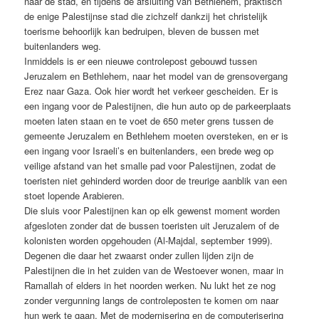
naar de stad, en tijdens de afsluiting van Bethlehem, praktisch
de enige Palestijnse stad die zichzelf dankzij het christelijk
toerisme behoorlijk kan bedruipen, bleven de bussen met
buitenlanders weg.
Inmiddels is er een nieuwe controlepost gebouwd tussen
Jeruzalem en Bethlehem, naar het model van de grensovergang
Erez naar Gaza. Ook hier wordt het verkeer gescheiden. Er is
een ingang voor de Palestijnen, die hun auto op de parkeerplaats
moeten laten staan en te voet de 650 meter grens tussen de
gemeente Jeruzalem en Bethlehem moeten oversteken, en er is
een ingang voor Israeli’s en buitenlanders, een brede weg op
veilige afstand van het smalle pad voor Palestijnen, zodat de
toeristen niet gehinderd worden door de treurige aanblik van een
stoet lopende Arabieren.
Die sluis voor Palestijnen kan op elk gewenst moment worden
afgesloten zonder dat de bussen toeristen uit Jeruzalem of de
kolonisten worden opgehouden (Al-Majdal, september 1999).
Degenen die daar het zwaarst onder zullen lijden zijn de
Palestijnen die in het zuiden van de Westoever wonen, maar in
Ramallah of elders in het noorden werken. Nu lukt het ze nog
zonder vergunning langs de controleposten te komen om naar
hun werk te gaan. Met de modernisering en de computerisering