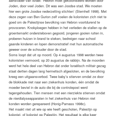
aartsvader van Israël: ‘Hebron moet gekoloniseerd worden door
Joden, door veel Joden. Dit was een Joodse stad. We moeten
hier een grote Joodse nederzetting stichten’ (Sternhell 1998). Met
deze zegen van Ben Gurion zelf voelen de kolonisten zich niet te
goed om de Palestijnse bevolking van Hebron voortdurend te
provoceren. Knokploegen hebben in het verleden de stallen op de
groentemarkt ondersteboven gegooid, jongeren gooien ruiten in,
proberen huizen in brand te steken, bedreigen naar school
gaande kinderen en lopen demonstratief met hun automatische
geweer over de schouder door de stad.
Soms loopt dat uit op moord. Op 4 augustus 1998 werden twee
kolonisten vermoord, op 20 augustus de rabbijn. Na de moorden
werd het hele deel van Hebron dat onder Israëlisch militair gezag
staat dertien dagen lang hermetisch afgesloten, en de bevolking
kreeg een uitgaansverbod. Twee baby’s stierven omdat ze door
de blokkade niet naar een ziekenhuis konden, één omdat de
moeder beviel in de auto die bij de controlepost werd
tegengehouden. Tien mensen met een nierziekte stierven omdat
de nierdialyseapparaten in het ziekenhuis van Hebron niet
konden worden gerepareerd (Honig-Parnass 1998c).
Het maakt niet uit wie op wie heeft geschoten, Palestijn op
kolonist, of kolonist op Palestijn. Het resultaat is elke keer