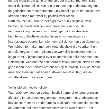
het erg moeilijk om actie te voeren voor mensenrechten. Zelfs
onder de linkse politici kun je niet rekenen op ondersteuning van
de gedachte dat mensenrechten universeel zijn en dat collectieve
straffen botsen met waar zij politiek voor staan.
Natuurlijk zijn de Israëli’s bezorgd over hun veiligheid, daar
hebben ze goede redenen voor, maar dat kan nooit als
rechtvaardiging dienen voor martelingen, administratieve
hechtenis, collectieve bestraffingen en schendingen van
internationale overeenkomsten omtrent de rechten van de mens.
We hebben te maken met een kortzichtigheid die voortkomt uit
actuele zorgen, maar in plaats van werkelijk nadenken over de
lange termijn, bijvoorbeeld over economische zekerheid voor de
Palestijnen, waardoor ze een normaal leven kunnen leiden en dus
geen reden meer hebben om bussen op te blazen, zien we alleen
maar kortetermijnmaatregelen. Alweer een afsluiting, die de
situatie alleen maar erger maakt.’
Veiligheid als nieuwe religie
Wat Israël ook doet en gedaan heeft, interne of externe grenzen
afsluiten, in- en uitreisvergunningen weigeren, het vredesproces
bevriezen, mensen zonder proces opsluiten, mishandelen tijdens
de verhoren, politieke tegenstanders uit de weg ruimen – het