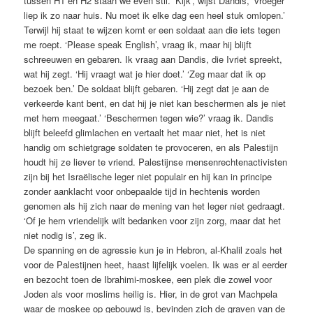
tussen H1 en H2 staan we even stil. ‘Kijk’, wijst Dandis, ‘vroeger
liep ik zo naar huis. Nu moet ik elke dag een heel stuk omlopen.’
Terwijl hij staat te wijzen komt er een soldaat aan die iets tegen
me roept. ‘Please speak English’, vraag ik, maar hij blijft
schreeuwen en gebaren. Ik vraag aan Dandis, die Ivriet spreekt,
wat hij zegt. ‘Hij vraagt wat je hier doet.’ ‘Zeg maar dat ik op
bezoek ben.’ De soldaat blijft gebaren. ‘Hij zegt dat je aan de
verkeerde kant bent, en dat hij je niet kan beschermen als je niet
met hem meegaat.’ ‘Beschermen tegen wie?’ vraag ik. Dandis
blijft beleefd glimlachen en vertaalt het maar niet, het is niet
handig om schietgrage soldaten te provoceren, en als Palestijn
houdt hij ze liever te vriend. Palestijnse mensenrechtenactivisten
zijn bij het Israëlische leger niet populair en hij kan in principe
zonder aanklacht voor onbepaalde tijd in hechtenis worden
genomen als hij zich naar de mening van het leger niet gedraagt.
‘Of je hem vriendelijk wilt bedanken voor zijn zorg, maar dat het
niet nodig is’, zeg ik.
De spanning en de agressie kun je in Hebron, al-Khalil zoals het
voor de Palestijnen heet, haast lijfelijk voelen. Ik was er al eerder
en bezocht toen de Ibrahimi-moskee, een plek die zowel voor
Joden als voor moslims heilig is. Hier, in de grot van Machpela
waar de moskee op gebouwd is, bevinden zich de graven van de