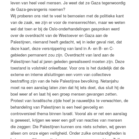
leven van heel veel mensen. Je weet dat ze Gaza tegenwoordig
de Gaza-gevangenis noemen?
Wij proberen ons niet te veel te bemoeien met de politieke kant
van de zaak, we zijn er voor de mensenrechten, maar we weten
wel dat toen er bij de Oslo-onderhandelingen gesproken werd
over de overdracht van de Westoever en Gaza aan de
Palestijnen, niemand heeft gedacht, wij in ieder geval niet, dat
deze kaart, deze versnippering van land in A- en B- en C-
gebieden permanent zou zijn. Overdracht van land aan de
Palestijnen had al jaren geleden gerealiseerd moeten zijn. Deze
toestand is volstrekt onleefbaar. Voor ons is het duidelijk dat de
externe en interne afsluitingen een vorm van collectieve
bestraffing zijn van de hele Palestijnse bevolking. Netanjahu
moet na een aanslag laten zien dat hij iets doet, dus sluit hij de
boel weer af en laat hij een groep mensen gevangen zetten.
Protest van Israëlische zijde hoef je nauwelijks te verwachten, de
behandeling van Palestijnen is een heel gevoelig en
controversieel thema binnen Israël. Vooral als er net een aanslag
is geweest, krijgen we weer een golf van reacties van mensen
die zeggen: Die Palestijnen kunnen ons niets schelen, wij geven
alleen om onze eigen veiligheid. Onder zulke omstandigheden is