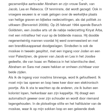
gezamenlijke aartsvader Abraham en zijn vrouw Sarah, van
Jacob, Lea en Rebecca. Of tenminste, dat wordt gezegd. Ook in
vroegere eeuwen is er vaak gelogen over de werkelijke plaats
van heilige graven en bijbelse nederzettingen, als dat politiek zo
uitkwam (Benvenisti 2000b). Op 25 februari 1994 opende Baruch
Goldstein, een Joodse arts uit de nabije nederzetting Kiryat Arba,
met een mitrailleur het vuur op de biddende massa. Hij doodde
negenentwintig mannen voordat hij werd overmeesterd en met
een brandblusapparaat doodgeslagen. Sindsdien is ook de
moskee in tweeën gesplitst, met een ingang voor Joden en een
voor Palestijnen, de graven van Jacob en Lea in het Joodse
gedeelte, die van Isaac en Rebecca in het islamitische deel,
Abraham en Sara met zware hekken er omheen zichtbaar voor
beide zijden.
Als ik de ingang voor moslims binnenga, word ik gefouilleerd. Ik
moet mijn tas openen en loop twee keer door een elektronisch
poortje. Als ik sta te wachten op de anderen, zie ik buiten een
kolonist lopen, herkenbaar aan zijn keppeltje. Hij draagt een
automatisch geweer over zijn schouder en wordt door niemand
tegengehouden. In de plotselinge stilte en het halfduister van de
moskee, waar ik op mijn sokken loop en een geleende doek