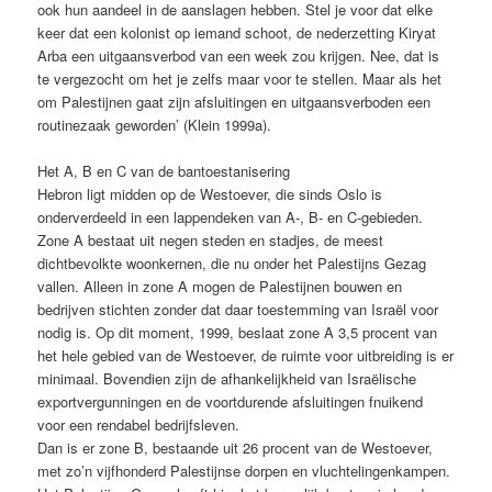
ook hun aandeel in de aanslagen hebben. Stel je voor dat elke
keer dat een kolonist op iemand schoot, de nederzetting Kiryat
Arba een uitgaansverbod van een week zou krijgen. Nee, dat is
te vergezocht om het je zelfs maar voor te stellen. Maar als het
om Palestijnen gaat zijn afsluitingen en uitgaansverboden een
routinezaak geworden’ (Klein 1999a).
Het A, B en C van de bantoestanisering
Hebron ligt midden op de Westoever, die sinds Oslo is
onderverdeeld in een lappendeken van A-, B- en C-gebieden.
Zone A bestaat uit negen steden en stadjes, de meest
dichtbevolkte woonkernen, die nu onder het Palestijns Gezag
vallen. Alleen in zone A mogen de Palestijnen bouwen en
bedrijven stichten zonder dat daar toestemming van Israël voor
nodig is. Op dit moment, 1999, beslaat zone A 3,5 procent van
het hele gebied van de Westoever, de ruimte voor uitbreiding is er
minimaal. Bovendien zijn de afhankelijkheid van Israëlische
exportvergunningen en de voortdurende afsluitingen fnuikend
voor een rendabel bedrijfsleven.
Dan is er zone B, bestaande uit 26 procent van de Westoever,
met zo’n vijfhonderd Palestijnse dorpen en vluchtelingenkampen.