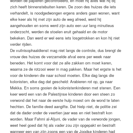
worden de papieren gecontroleerd, en moet hij alles wat hij bij
zich heeft binnenstebuiten keren. De zoon des huizes die iets
verhandelt, is noodgedwongen ergens anders gaan wonen, want
elke keer als hij met zijn auto de weg afreed, werd hij
aangehouden en soms werd zijn auto een uur lang minutieus
onderzocht, werden de stoelen eruit gehaald en de motor
bekeken. Dan werd er wel eens iets losgetrokken en kon hij niet
verder rijden.
De vuilnisophaaldienst mag niet langs de controle, dus brengt de
vrouw des huizes de verzamelde afval eens per week naar
beneden. Het komt voor dat ze alle zakken om moet keren,
waarna ze de rotzooi weer in mag pakken. Maar het ergste is het
voor de kinderen die naar school moeten. Elke dag langs die
kolonisten, elke dag dat gescheld: Arabieren rot op, ga naar
Mekka. En soms gooien de kolonistenkinderen met stenen. Een
keer werd een van de Palestijnse kinderen door een steen zo
verwond dat het naar de eerste hulp moest om de wond te laten
hechten. De familie deed aangifte. Dat hielp niet, de politie zei
dat de dader onder de veertien jaar was en niet bestraft kon
worden. Maar Fahmi al-Aljuni, de vader van de verwonde jongen,
weet heel goed dat hij als vader zou zijn opgepakt en bestraft
wanneer een van zijn zoons een van de Joodse kinderen had