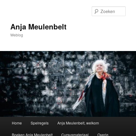
Spring
naar
Zoek
de
primaire
Anja Meulenbelt
inhoud
Weblog
Hoofdmenu
Home
Spelregels
Anja Meulenbelt, welkom
Boeken Anja Meulenbelt
Cursusmateriaal
Overig