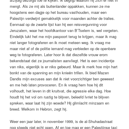
afzijdig bezorgd toe te kijken. Ik begrijp waarom hij zich er niet in
mengt. Als ze mij als buitenlander oppakken, kunnen ze me
hoogstens een dagje op het bureau vasthouden, maar een
Palestijn verdwijnt gemakkelijk voor maanden achter de tralies.
Eenmaal op de zwarte lijst kan hij een reisvergunning voor
Jeruzalem, waar het hoofdkantoor van B’Tselem is, wel vergeten.
Eindelijk lukt het me mijn paspoort terug te krijgen, maar ik mag
niet langer fotograferen en ik moet meteen weg. Ik vraag me
maar niet af of de politie iemand mag verbieden op de openbare
weg te fotograferen. Later hoor ik dat diezelfde vrouw erom
bekendstaat dat ze journalisten aanvliegt. Het is een incidentje
van niks, eigenlijk is er niks gebeurd. Maar ik merk hoe mijn hart
bonkt van de spanning en mijn knieën trillen. Ik bied Mazen
Dandis mijn excuses aan dat ik niet voorzichtiger ben geweest
en me heb laten provoceren. En ik vraag hem hoe hij dit
volhoudt, het leven in dit kruitvat, die agressie elke dag. Hoe
houdt hij het vol om rustig te blijven, beleefd Ivriet te blijven
spreken, waar laat hij zijn woede? Hij glimlacht minzaam en
breed. Welkom in Hebron, zegt hij.
Weer een jaar later, in november 1999, is de al-Shuhadastraat
nog steeds niet echt open. Af en toe mag er een Palestijnse taxi