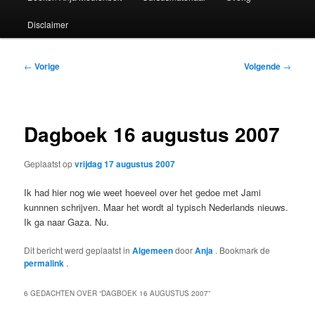
Disclaimer
Bericht
←
Vorige
Volgende
→
navigatie
Dagboek 16 augustus 2007
Geplaatst op
vrijdag 17 augustus 2007
Ik had hier nog wie weet hoeveel over het gedoe met Jami
kunnnen schrijven. Maar het wordt al typisch Nederlands nieuws.
Ik ga naar Gaza. Nu.
Dit bericht werd geplaatst in
Algemeen
door
Anja
. Bookmark de
permalink
.
6 GEDACHTEN OVER “
DAGBOEK 16 AUGUSTUS 2007
”