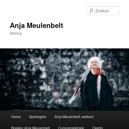
Spring
naar
Zoek
de
primaire
Anja Meulenbelt
inhoud
Weblog
Hoofdmenu
Home
Spelregels
Anja Meulenbelt, welkom
Boeken Anja Meulenbelt
Cursusmateriaal
Overig