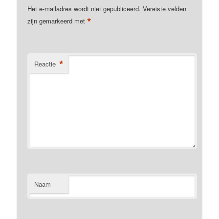
Het e-mailadres wordt niet gepubliceerd.
Vereiste velden
*
zijn gemarkeerd met
*
Reactie
Naam