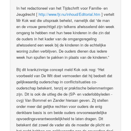
In het redactioneel van het Tijdschrift voor Familie- en
Jeugdrecht [
http://www.fjr.nu/inhoud/Editorial.htm
] vertelt
Mr Kok wat die uitspraak behelst, namelijk dat “de man
en de vrouw gerechtigd zijn telkens afwisselend één week
omgang te hebben met hun twee kinderen in die zin dat
de ouders in het kader van de omgangsregeling
afwisselend een week bij de kinderen in de echtelijke
woning zullen verblijven. De ouders dienen dus iedere
week hun spullen te pakken in plaats van de kinderen.”
Bij dit krankzinnige concept meld Kok ook nog: “Het
voorbeeld van De Wit doet vermoeden dat hij bedoelt dat
gelijkwaardig ouderschap in conflictsituaties co-
ouderschap betekent, tenzij er praktische belemmeringen
zijn. Dit is ook de uitleg die de (SP- en vaderlobbyleden -
cvg) Van Bommel en Zander hieraan geven. Zij stellen
onder meer dat gelijke rechten voor ouders de enig
denkbare basis is om beide ouders onvoorwaardelijke
opvoedingsverantwoordelijkheid te laten dragen. Dit
betekent dat zowel de vader als de moeder de plicht en
het recht hebben om gelijkwaardig aan de opvoeding deel