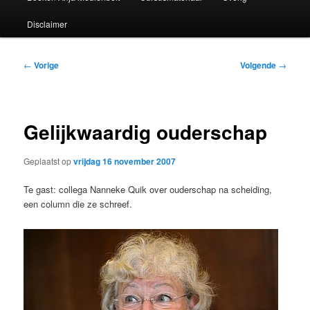
Disclaimer
Bericht
←
Vorige
Volgende
→
navigatie
Gelijkwaardig ouderschap
Geplaatst op
vrijdag 16 november 2007
Te gast: collega Nanneke Quik over ouderschap na scheiding,
een column die ze schreef.