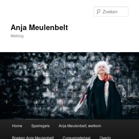
Spring
naar
Zoek
de
primaire
Anja Meulenbelt
inhoud
Weblog
Hoofdmenu
Home
Spelregels
Anja Meulenbelt, welkom
Boeken Anja Meulenbelt
Cursusmateriaal
Overig