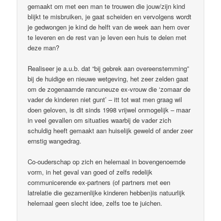
gemaakt om met een man te trouwen die jouw/zijn kind
blijkt te misbruiken, je gaat scheiden en vervolgens wordt
je gedwongen je kind de helft van de week aan hem over
te leveren en de rest van je leven een huis te delen met
deze man?
Realiseer je a.u.b. dat “bij gebrek aan overeenstemming”
bij de huidige en nieuwe wetgeving, het zeer zelden gaat
om de zogenaamde rancuneuze ex-vrouw die ‘zomaar de
vader de kinderen niet gunt’ – itt tot wat men graag wil
doen geloven, is dit sinds 1998 vrijwel onmogelijk – maar
in veel gevallen om situaties waarbij de vader zich
schuldig heeft gemaakt aan huiselijk geweld of ander zeer
ernstig wangedrag.
Co-ouderschap op zich en helemaal in bovengenoemde
vorm, in het geval van goed of zelfs redelijk
communicerende ex-partners (of partners met een
latrelatie die gezamenlijke kinderen hebben)is natuurlijk
helemaal geen slecht idee, zelfs toe te juichen.