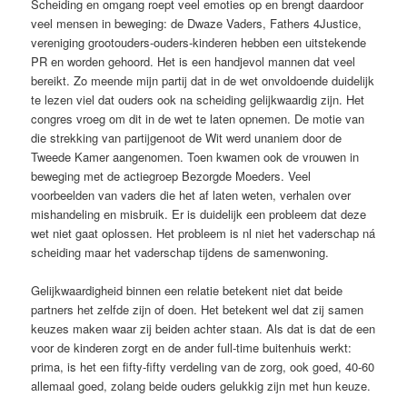
Scheiding en omgang roept veel emoties op en brengt daardoor
veel mensen in beweging: de Dwaze Vaders, Fathers 4Justice,
vereniging grootouders-ouders-kinderen hebben een uitstekende
PR en worden gehoord. Het is een handjevol mannen dat veel
bereikt. Zo meende mijn partij dat in de wet onvoldoende duidelijk
te lezen viel dat ouders ook na scheiding gelijkwaardig zijn. Het
congres vroeg om dit in de wet te laten opnemen. De motie van
die strekking van partijgenoot de Wit werd unaniem door de
Tweede Kamer aangenomen. Toen kwamen ook de vrouwen in
beweging met de actiegroep Bezorgde Moeders. Veel
voorbeelden van vaders die het af laten weten, verhalen over
mishandeling en misbruik. Er is duidelijk een probleem dat deze
wet niet gaat oplossen. Het probleem is nl niet het vaderschap ná
scheiding maar het vaderschap tijdens de samenwoning.
Gelijkwaardigheid binnen een relatie betekent niet dat beide
partners het zelfde zijn of doen. Het betekent wel dat zij samen
keuzes maken waar zij beiden achter staan. Als dat is dat de een
voor de kinderen zorgt en de ander full-time buitenhuis werkt:
prima, is het een fifty-fifty verdeling van de zorg, ook goed, 40-60
allemaal goed, zolang beide ouders gelukkig zijn met hun keuze.