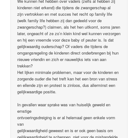
We kunnen het hebben over vaders (zelfs al hebben zij
kinderen niet erkend) die tijdens de zwangerschap al
zijn vertrokken en met succes het recht op family life
(welk family life hebben zij dan gedeeld voor de
zwangerschap?) claimen, als het hen uitkomt, soms jaren
later, ongeacht of ze zo’n klein kind wel kunnen verzorgen
en hij een vreemde voor deze baby of peuter is. Is dat
gelijkwaardig ouderschap? Of vaders die tijdens de
omgangsregeling de kinderen direct onderbrengen bij hun
nieuwe vriendin en zich er nauwelijks iets van aan
trekken?
Het lijken minimale problemen, maar voor de kinderen en
zorgende ouder die het treft kan het een bron van stress
en ellende zijn en protest is zinloos, dus allerminst een
gelijkwaardige positie.
In gevallen waar sprake was van huiselijk geweld en
ernstige
ontvoeringsdreiging is er al helemaal geen enkele vorm
van
gelijkwaardigheid geweest en is er ook geen basis om
gelijkwaardigheid te scheppen, niet voor de mishandelde