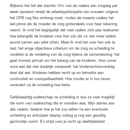
Blijkens het feit dat slechts 10% van de vaders een zorgdag per
week opneemt terwijl de arbeidsparticipatie van vrouwen volgens
het CPB nog fiks omhoog moet, vinden de meeste vaders het
wel prima als de moeder de zorg grotendeels voor haar rekening
neemt. Ik vind het begrijpelijk dat veel vaders zich pas realiseren
hoe belangrijk de kinderen voor hen zijn als ze niet meer iedere
avond samen aan tafel zitten. Maar ik vind het voor hen ook te
laat: het enige objectieve criterium om de zorg na scheiding te
verdelen is de verdeling van de zorg tijdens de samenwoning: het
gaat immers primair om het belang van de kinderen. Voor zover
onze wet dat niet duidelijk verwoordt: het kinderrechtenverdrag
doet dat wel. Kinderen hebben recht op en behoefte aan
continuiteit en voorspelbaarheid. Hoe minder er in hun leven
verandert na de scheiding hoe beter.
Gelijkwaardig ouderschap na scheiding is dus zo veel mogelijk
die vorm van ouderschap die er voordien was. Mijn advies aan
alle vaders: bedenk hoe je het zou willen na een eventuele
scheiding en anticipeer daarop zolang je nog een gezellig
gezinnetje vormt. En strijd voor je recht op deeltijdarbeid.