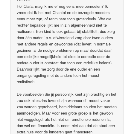
Hoi Clara, mag ik me er nog eens mee bemoeien? Ik
vrees dat ik het met Chantal en de bezorgde moeders
eens moet zijn, of tenminste toch grotendeels. Wat die
rechter bepaalde lijkt me in z’n algemeenheid niet te
realiseren. Een kind is ook gebaat bij stabiliteit, dus zorg
door één ouder i.p.v. afwisselend zorg door twee ouders
met andere regels en gewoontes (dat levert in normale
gezinnen al de nodige problemen op maar doordat daar
een redelijke mogelijkheid tot directe correctie door de
andere ouder is ontstaat dan toch een redelijke balans).
Daarvoor lijkt me zorg door de ene ouder en een
omgangsregeling met de andere toch het meest
realistisch.
De voorbeelden die jij persoonlijk kent zijn prachtig en het
zou ook alleszins lovend zijn wanneer dit model vaker
zou worden geprobeerd, bemiddelaars zouden het moeten
aanmoedigen. Maar voor een grote groep is het gewoon
niet weggelegd, als het niet om emotionele redenen is,
dan wel om financiële. Ik neem niet aan dat de staat een
extra huis voor de kinderen gaat financieren.