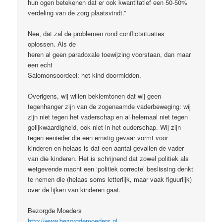
hun ogen betekenen dat er ook kwantitatief een 50-50%
verdeling van de zorg plaatsvindt.”
Nee, dat zal de problemen rond conflictsituaties
oplossen. Als de
heren al geen paradoxale toewijzing voorstaan, dan maar
een echt
Salomonsoordeel: het kind doormidden.
Overigens, wij willen beklemtonen dat wij geen
tegenhanger zijn van de zogenaamde vaderbeweging: wij
zijn niet tegen het vaderschap en al helemaal niet tegen
gelijkwaardigheid, ook niet in het ouderschap. Wij zijn
tegen eenieder die een ernstig gevaar vormt voor
kinderen en helaas is dat een aantal gevallen de vader
van die kinderen. Het is schrijnend dat zowel politiek als
wetgevende macht een ‘politiek correcte’ beslissing denkt
te nemen die (helaas soms letterlijk, maar vaak figuurlijk)
over de lijken van kinderen gaat.
Bezorgde Moeders
http://www.bezorgdemoeders.nl