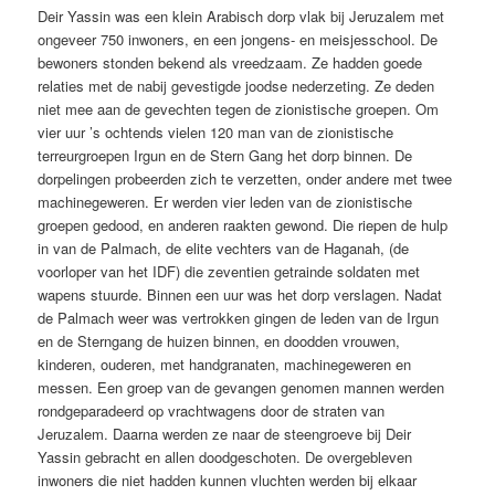
Deir Yassin was een klein Arabisch dorp vlak bij Jeruzalem met
ongeveer 750 inwoners, en een jongens- en meisjesschool. De
bewoners stonden bekend als vreedzaam. Ze hadden goede
relaties met de nabij gevestigde joodse nederzeting. Ze deden
niet mee aan de gevechten tegen de zionistische groepen. Om
vier uur ’s ochtends vielen 120 man van de zionistische
terreurgroepen Irgun en de Stern Gang het dorp binnen. De
dorpelingen probeerden zich te verzetten, onder andere met twee
machinegeweren. Er werden vier leden van de zionistische
groepen gedood, en anderen raakten gewond. Die riepen de hulp
in van de Palmach, de elite vechters van de Haganah, (de
voorloper van het IDF) die zeventien getrainde soldaten met
wapens stuurde. Binnen een uur was het dorp verslagen. Nadat
de Palmach weer was vertrokken gingen de leden van de Irgun
en de Sterngang de huizen binnen, en doodden vrouwen,
kinderen, ouderen, met handgranaten, machinegeweren en
messen. Een groep van de gevangen genomen mannen werden
rondgeparadeerd op vrachtwagens door de straten van
Jeruzalem. Daarna werden ze naar de steengroeve bij Deir
Yassin gebracht en allen doodgeschoten. De overgebleven
inwoners die niet hadden kunnen vluchten werden bij elkaar