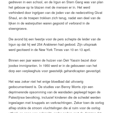
gedreven in een school, en de Irgun en Stern Gang was van plan
het gebouw op te blazen met de mensen er in. Het werd
verhinderd door ingrijpen van de joden van de nederzetting Givat
Shaul, en de troepen trokken zich terug, nadat een deel van de
lijken in de waterputten waren gegooid of verbrand in de
steengroeve.
Die avond bij een feestje voor de pers schepte de leider van de
Irgun op dat hij wel 254 Arabieren had gedood. Zijn uitspraak
werd geciteerd in de New York Times van 10 en 13 april.
Binnen een jaar waren de huizen van Deir Yassin bezet door
joodse immigranten. In 1950 werd er in de gebouwen van het
dorp een verpleeghuis voor geestelijk gehandicapten gevestigd.
Het was zeker niet het enige bloedbad dat uitvoerig
gedocumenteerd is. De studies van Benny Morris zijn een
deprimerende opsomming van de wandaden gepleegd tegen de
Palestijnse bevolking, inclusief kinderen die de schedel werden
ingeslagen met knuppels en verkrachtingen. Zeker toen de oorlog
afliep stokte de stroom vluchtelingen die al ruim voor de oorlog