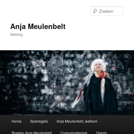
Spring
naar
Zoek
de
primaire
Anja Meulenbelt
inhoud
Weblog
Hoofdmenu
Home
Spelregels
Anja Meulenbelt, welkom
Boeken Anja Meulenbelt
Cursusmateriaal
Overig