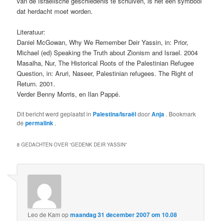
van de Israelische geschiedenis te schuiven, is het een symbool
dat herdacht moet worden.
Literatuur:
Daniel McGowan, Why We Remember Deir Yassin, in: Prior,
Michael (ed) Speaking the Truth about Zionism and Israel. 2004
Masalha, Nur, The Historical Roots of the Palestinian Refugee
Question, in: Aruri, Naseer, Palestinian refugees. The Right of
Return. 2001.
Verder Benny Morris, en Ilan Pappé.
Dit bericht werd geplaatst in
Palestina/Israël
door
Anja
. Bookmark
de
permalink
.
8 GEDACHTEN OVER “
GEDENK DEIR YASSIN
”
Leo de Kam
op
maandag 31 december 2007 om 10.08