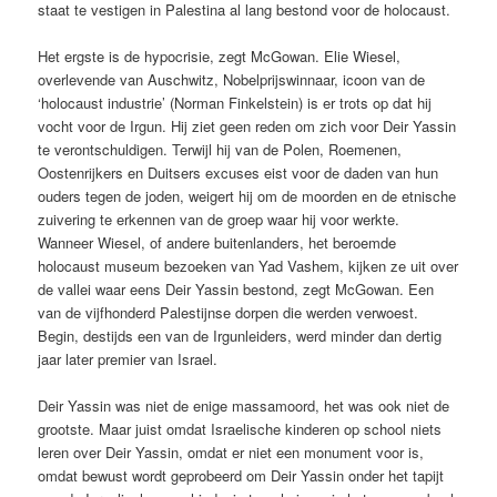
staat te vestigen in Palestina al lang bestond voor de holocaust.
Het ergste is de hypocrisie, zegt McGowan. Elie Wiesel,
overlevende van Auschwitz, Nobelprijswinnaar, icoon van de
‘holocaust industrie’ (Norman Finkelstein) is er trots op dat hij
vocht voor de Irgun. Hij ziet geen reden om zich voor Deir Yassin
te verontschuldigen. Terwijl hij van de Polen, Roemenen,
Oostenrijkers en Duitsers excuses eist voor de daden van hun
ouders tegen de joden, weigert hij om de moorden en de etnische
zuivering te erkennen van de groep waar hij voor werkte.
Wanneer Wiesel, of andere buitenlanders, het beroemde
holocaust museum bezoeken van Yad Vashem, kijken ze uit over
de vallei waar eens Deir Yassin bestond, zegt McGowan. Een
van de vijfhonderd Palestijnse dorpen die werden verwoest.
Begin, destijds een van de Irgunleiders, werd minder dan dertig
jaar later premier van Israel.
Deir Yassin was niet de enige massamoord, het was ook niet de
grootste. Maar juist omdat Israelische kinderen op school niets
leren over Deir Yassin, omdat er niet een monument voor is,
omdat bewust wordt geprobeerd om Deir Yassin onder het tapijt