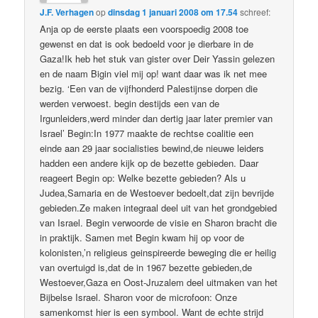
J.F. Verhagen
op
dinsdag 1 januari 2008 om 17.54
schreef:
Anja op de eerste plaats een voorspoedig 2008 toe
gewenst en dat is ook bedoeld voor je dierbare in de
Gaza!Ik heb het stuk van gister over Deir Yassin gelezen
en de naam Bigin viel mij op! want daar was ik net mee
bezig. ‘Een van de vijfhonderd Palestijnse dorpen die
werden verwoest. begin destijds een van de
Irgunleiders,werd minder dan dertig jaar later premier van
Israel’ Begin:In 1977 maakte de rechtse coalitie een
einde aan 29 jaar socialisties bewind,de nieuwe leiders
hadden een andere kijk op de bezette gebieden. Daar
reageert Begin op: Welke bezette gebieden? Als u
Judea,Samaria en de Westoever bedoelt,dat zijn bevrijde
gebieden.Ze maken integraal deel uit van het grondgebied
van Israel. Begin verwoorde de visie en Sharon bracht die
in praktijk. Samen met Begin kwam hij op voor de
kolonisten,’n religieus geinspireerde beweging die er heilig
van overtuigd is,dat de in 1967 bezette gebieden,de
Westoever,Gaza en Oost-Jruzalem deel uitmaken van het
Bijbelse Israel. Sharon voor de microfoon: Onze
samenkomst hier is een symbool. Want de echte strijd