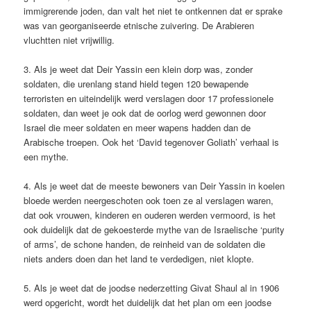
immigrerende joden, dan valt het niet te ontkennen dat er sprake
was van georganiseerde etnische zuivering. De Arabieren
vluchtten niet vrijwillig.
3. Als je weet dat Deir Yassin een klein dorp was, zonder
soldaten, die urenlang stand hield tegen 120 bewapende
terroristen en uiteindelijk werd verslagen door 17 professionele
soldaten, dan weet je ook dat de oorlog werd gewonnen door
Israel die meer soldaten en meer wapens hadden dan de
Arabische troepen. Ook het ‘David tegenover Goliath’ verhaal is
een mythe.
4. Als je weet dat de meeste bewoners van Deir Yassin in koelen
bloede werden neergeschoten ook toen ze al verslagen waren,
dat ook vrouwen, kinderen en ouderen werden vermoord, is het
ook duidelijk dat de gekoesterde mythe van de Israelische ‘purity
of arms’, de schone handen, de reinheid van de soldaten die
niets anders doen dan het land te verdedigen, niet klopte.
5. Als je weet dat de joodse nederzetting Givat Shaul al in 1906
werd opgericht, wordt het duidelijk dat het plan om een joodse