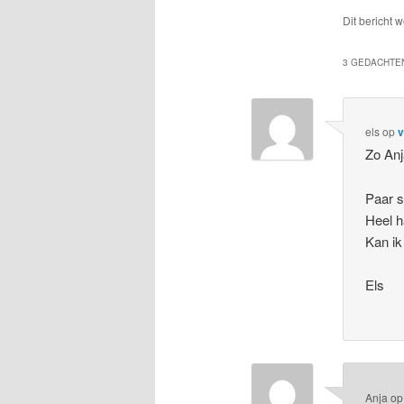
Dit bericht 
3 GEDACHTEN
els
op
v
Zo Anj
Paar s
Heel h
Kan ik
Els
Anja
o