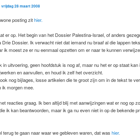
p
vrijdag 28 maart 2008
wone posting zit
hier.
aat er op. Het begin van het Dossier Palestina-Israel, of anders gezeg
Drie Dossier. Ik verwacht niet dat iemand nu braaf al die lappen teks
r ik moest ze er nu eenmaal opzetten om er naar te kunnen verwijze
k in uitvoering, geen hoofdstuk is nog af, maar nu het er op staat kan i
ijwerken en aanvullen, en houd ik zelf het overzicht.
ok nog bijlages, losse artikelen die te groot zijn om in de tekst te v
n ik morgen mee.
met reacties graag. Ik ben altijd blij met aanwijzingen wat er nog op 
die ik kan beantwoorden, maar ik ga nu even niet in op de bekende pr
l terug te gaan naar waar we gebleven waren, dat was
hier.