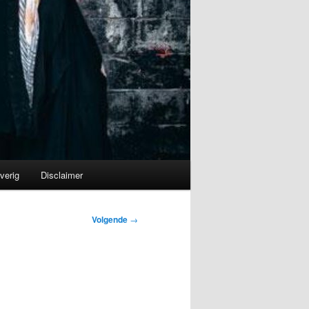
verig
Disclaimer
Volgende
→