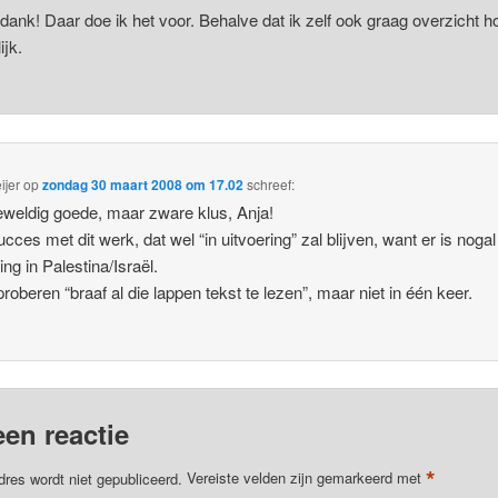
dank! Daar doe ik het voor. Behalve dat ik zelf ook graag overzicht h
ijk.
ijer
op
zondag 30 maart 2008 om 17.02
schreef:
weldig goede, maar zware klus, Anja!
ucces met dit werk, dat wel “in uitvoering” zal blijven, want er is noga
ng in Palestina/Israël.
 proberen “braaf al die lappen tekst te lezen”, maar niet in één keer.
een reactie
*
dres wordt niet gepubliceerd.
Vereiste velden zijn gemarkeerd met