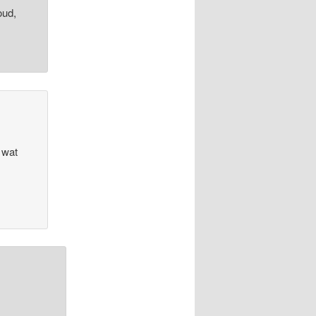
oud,
l wat