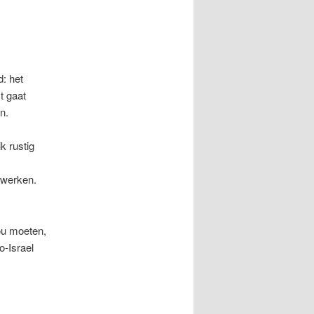
d: het
t gaat
n.
k rustig
erwerken.
zou moeten,
o-Israel