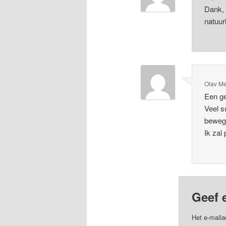
Dank, 
natuurl
Olav Me
Een ge
Veel s
bewegi
Ik zal
Geef 
Het e-maila