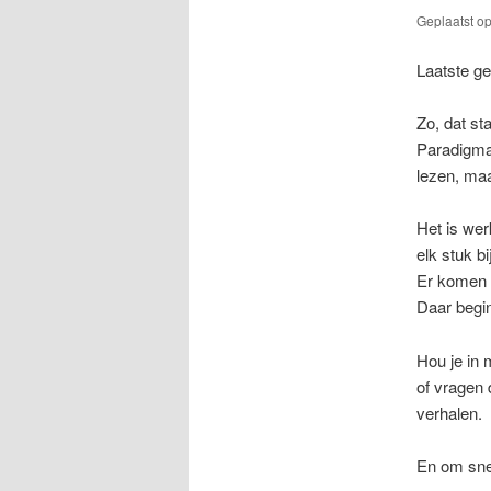
Geplaatst o
Laatste ge
Zo, dat st
Paradigma 
lezen, maa
Het is wer
elk stuk b
Er komen o
Daar begi
Hou je in 
of vragen 
verhalen.
En om sne