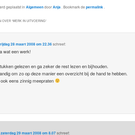
werd geplaatst in
Algemeen
door
Anja
. Bookmark de
permalink
.
 OVER “
WERK IN UITVOERING
”
rijdag 28 maart 2008 om 22.36
schreef:
a wat een werk!
tukken gelezen en ga zeker de rest lezen en bijhouden.
andig om zo op deze manier een overzicht bij de hand te hebben.
 ook eens zinnig meepraten
p
zaterdag 29 maart 2008 om 8.07
schreef: