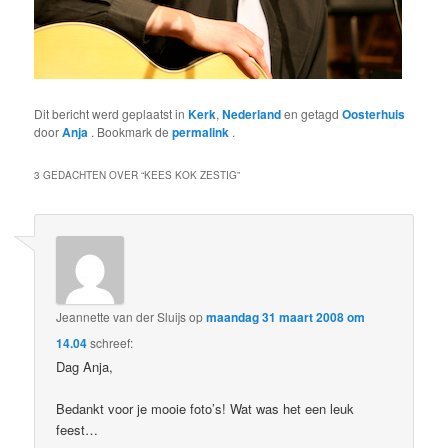
Dit bericht werd geplaatst in
Kerk
,
Nederland
en getagd
Oosterhuis
door
Anja
. Bookmark de
permalink
.
3 GEDACHTEN OVER “
KEES KOK ZESTIG
”
Jeannette van der Sluijs
op
maandag 31 maart 2008 om
14.04
schreef:
Dag Anja,
Bedankt voor je mooie foto’s! Wat was het een leuk
feest…