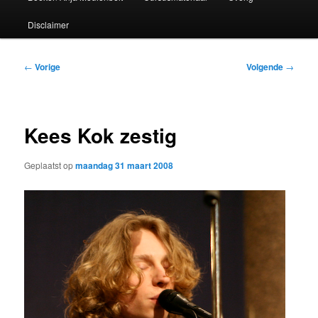
Disclaimer
Bericht
←
Vorige
Volgende
→
navigatie
Kees Kok zestig
Geplaatst op
maandag 31 maart 2008