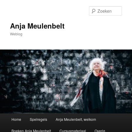
Spring
naar
Zoek
de
primaire
Anja Meulenbelt
inhoud
Weblog
Hoofdmenu
Home
Spelregels
Anja Meulenbelt, welkom
Boeken Anja Meulenbelt
Cursusmateriaal
Overig