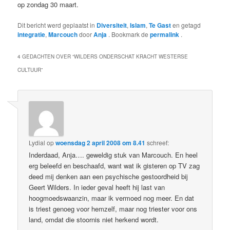
op zondag 30 maart.
Dit bericht werd geplaatst in
Diversiteit
,
Islam
,
Te Gast
en getagd
integratie
,
Marcouch
door
Anja
. Bookmark de
permalink
.
4 GEDACHTEN OVER “
WILDERS ONDERSCHAT KRACHT WESTERSE
CULTUUR
”
Lydial
op
woensdag 2 april 2008 om 8.41
schreef:
Inderdaad, Anja…. geweldig stuk van Marcouch. En heel
erg beleefd en beschaafd, want wat ik gisteren op TV zag
deed mij denken aan een psychische gestoordheid bij
Geert Wilders. In ieder geval heeft hij last van
hoogmoedswaanzin, maar ik vermoed nog meer. En dat
is triest genoeg voor hemzelf, maar nog triester voor ons
land, omdat die stoornis niet herkend wordt.