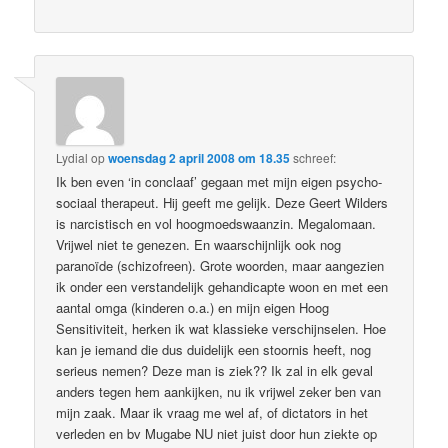
Lydial
op
woensdag 2 april 2008 om 18.35
schreef:
Ik ben even ‘in conclaaf’ gegaan met mijn eigen psycho-
sociaal therapeut. Hij geeft me gelijk. Deze Geert Wilders
is narcistisch en vol hoogmoedswaanzin. Megalomaan.
Vrijwel niet te genezen. En waarschijnlijk ook nog
paranoïde (schizofreen). Grote woorden, maar aangezien
ik onder een verstandelijk gehandicapte woon en met een
aantal omga (kinderen o.a.) en mijn eigen Hoog
Sensitiviteit, herken ik wat klassieke verschijnselen. Hoe
kan je iemand die dus duidelijk een stoornis heeft, nog
serieus nemen? Deze man is ziek?? Ik zal in elk geval
anders tegen hem aankijken, nu ik vrijwel zeker ben van
mijn zaak. Maar ik vraag me wel af, of dictators in het
verleden en bv Mugabe NU niet juist door hun ziekte op