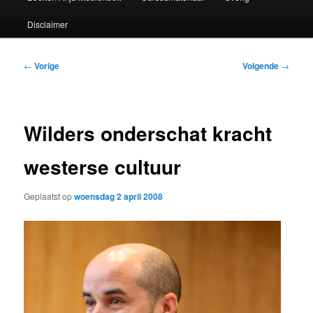
Disclaimer
Bericht
←
Vorige
Volgende
→
navigatie
Wilders onderschat kracht
westerse cultuur
Geplaatst op
woensdag 2 april 2008