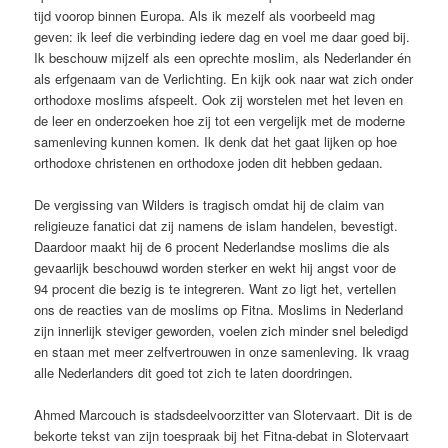
tijd voorop binnen Europa. Als ik mezelf als voorbeeld mag
geven: ik leef die verbinding iedere dag en voel me daar goed bij.
Ik beschouw mijzelf als een oprechte moslim, als Nederlander én
als erfgenaam van de Verlichting. En kijk ook naar wat zich onder
orthodoxe moslims afspeelt. Ook zij worstelen met het leven en
de leer en onderzoeken hoe zij tot een vergelijk met de moderne
samenleving kunnen komen. Ik denk dat het gaat lijken op hoe
orthodoxe christenen en orthodoxe joden dit hebben gedaan.
De vergissing van Wilders is tragisch omdat hij de claim van
religieuze fanatici dat zij namens de islam handelen, bevestigt.
Daardoor maakt hij de 6 procent Nederlandse moslims die als
gevaarlijk beschouwd worden sterker en wekt hij angst voor de
94 procent die bezig is te integreren. Want zo ligt het, vertellen
ons de reacties van de moslims op Fitna. Moslims in Nederland
zijn innerlijk steviger geworden, voelen zich minder snel beledigd
en staan met meer zelfvertrouwen in onze samenleving. Ik vraag
alle Nederlanders dit goed tot zich te laten doordringen.
Ahmed Marcouch is stadsdeelvoorzitter van Slotervaart. Dit is de
bekorte tekst van zijn toespraak bij het Fitna-debat in Slotervaart