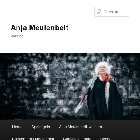
Spring
naar
Zoek
de
primaire
Anja Meulenbelt
inhoud
Weblog
Hoofdmenu
Home
Spelregels
Anja Meulenbelt, welkom
Boeken Anja Meulenbelt
Cursusmateriaal
Overig