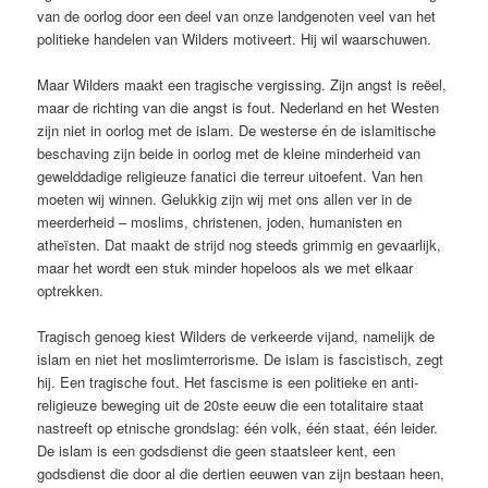
van de oorlog door een deel van onze landgenoten veel van het
politieke handelen van Wilders motiveert. Hij wil waarschuwen.
Maar Wilders maakt een tragische vergissing. Zijn angst is reëel,
maar de richting van die angst is fout. Nederland en het Westen
zijn niet in oorlog met de islam. De westerse én de islamitische
beschaving zijn beide in oorlog met de kleine minderheid van
gewelddadige religieuze fanatici die terreur uitoefent. Van hen
moeten wij winnen. Gelukkig zijn wij met ons allen ver in de
meerderheid – moslims, christenen, joden, humanisten en
atheïsten. Dat maakt de strijd nog steeds grimmig en gevaarlijk,
maar het wordt een stuk minder hopeloos als we met elkaar
optrekken.
Tragisch genoeg kiest Wilders de verkeerde vijand, namelijk de
islam en niet het moslimterrorisme. De islam is fascistisch, zegt
hij. Een tragische fout. Het fascisme is een politieke en anti-
religieuze beweging uit de 20ste eeuw die een totalitaire staat
nastreeft op etnische grondslag: één volk, één staat, één leider.
De islam is een godsdienst die geen staatsleer kent, een
godsdienst die door al die dertien eeuwen van zijn bestaan heen,