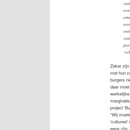
van
een
omd
wor
ont
van
par
‘er
Zeker zij
met hun cu
burgers n
daar moet
werkelijke
marginalise
project ‘B
“Wij moete
‘cultureel
eens zijn.