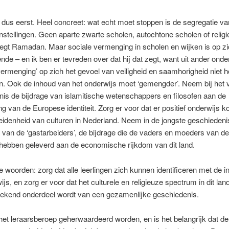
dus eerst. Heel concreet: wat echt moet stoppen is de segregatie va
nstellingen. Geen aparte zwarte scholen, autochtone scholen of relig
egt Ramadan. Maar sociale vermenging in scholen en wijken is op z
ende – en ik ben er tevreden over dat hij dat zegt, want uit ander ond
 ‘vermenging’ op zich het gevoel van veiligheid en saamhorigheid niet h
n. Ook de inhoud van het onderwijs moet ‘gemengder’. Neem bij het 
is de bijdrage van islamitische wetenschappers en filosofen aan de
ng van de Europese identiteit. Zorg er voor dat er positief onderwijs 
idenheid van culturen in Nederland. Neem in de jongste geschiedeni
 van de ‘gastarbeiders’, de bijdrage die de vaders en moeders van de
 hebben geleverd aan de economische rijkdom van dit land.
 woorden: zorg dat alle leerlingen zich kunnen identificeren met de 
ijs, en zorg er voor dat het culturele en religieuze spectrum in dit lan
rekend onderdeel wordt van een gezamenlijke geschiedenis.
et leraarsberoep geherwaardeerd worden, en is het belangrijk dat de