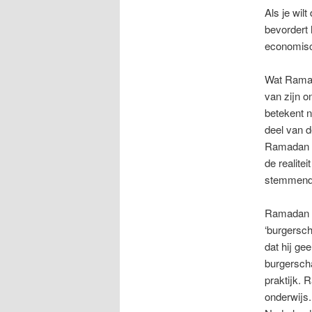
Als je wilt
bevordert 
economisc
Wat Ramada
van zijn o
betekent n
deel van d
Ramadan zi
de realite
stemmende
Ramadan is
‘burgersch
dat hij ge
burgerscha
praktijk. 
onderwijs.