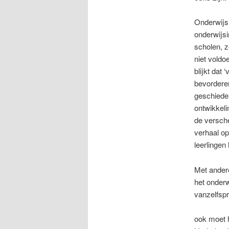
Onderwijs 
onderwijsi
scholen, z
niet voldo
blijkt dat
bevordere
geschieden
ontwikkeli
de versche
verhaal op
leerlingen
Met andere
het onderw
vanzelfsp
ook moet h