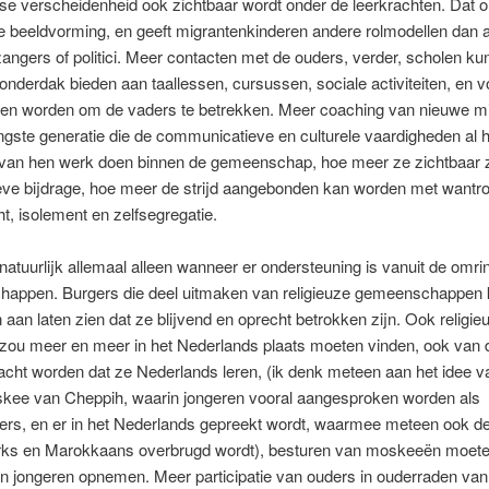
e verscheidenheid ook zichtbaar wordt onder de leerkrachten. Dat o
 beeldvorming, en geeft migrantenkinderen andere rolmodellen dan a
zangers of politici. Meer contacten met de ouders, verder, scholen k
onderdak bieden aan taallessen, cursussen, sociale activiteiten, en 
eten worden om de vaders te betrekken. Meer coaching van nieuwe m
ngste generatie die de communicatieve en culturele vaardigheden al 
van hen werk doen binnen de gemeenschap, hoe meer ze zichtbaar z
ieve bijdrage, hoe meer de strijd aangebonden kan worden met wantr
t, isolement en zelfsegregatie.
natuurlijk allemaal alleen wanneer er ondersteuning is vanuit de omr
appen. Burgers die deel uitmaken van religieuze gemeenschappen
aan laten zien dat ze blijvend en oprecht betrokken zijn. Ook religie
 zou meer en meer in het Nederlands plaats moeten vinden, ook van
cht worden dat ze Nederlands leren, (ik denk meteen aan het idee v
kee van Cheppih, waarin jongeren vooral aangesproken worden als
ers, en er in het Nederlands gepreekt wordt, waarmee meteen ook de
rks en Marokkaans overbrugd wordt), besturen van moskeeën moet
n jongeren opnemen. Meer participatie van ouders in ouderraden van