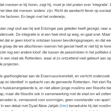
 dat mensen er bij horen, zegt hij, moet je niet praten over ‘integratie’. 
het idee dat mensen ‘anders’ zijn. Richt de aandacht liever op sociaal
he factoren. En begin met het onderwijs.
n zegt sluit aan bij wat Entzinger pas geleden heeft gezegd, naar a
nderzoek. De integratie is al een heel eind op weg, en gaat snel. Maar
iet dat er geen kloof is ontstaan tussen bevolkingsgroepen, en dat ee
e groep die we allochtonen noemen het gevoel heeft er niet bij te hore
et nog een andere kloof: die tussen de pessimisten in het politieke 
it in een stad als Rotterdam, waar al zo ontzettend veel gebeurt aan op
 projecten.
 gasthoogleraar aan de Erasmusuniversiteit, en verricht onderzoek
ap en identiteit’ in opdracht van de gemeente Rotterdam. Het siert 
en huiskamergeleerde is, en niet alleen jonge moslims een filosofie bi
p, maar die filosofie ook in samenwerking met de stad om wil zetten
Ramadan is, verrassend voor sommigen, geen voorstander van apart i
 In een debat met Dyad Aboe Jahjah (
hier
) benadrukte hij dat moslim