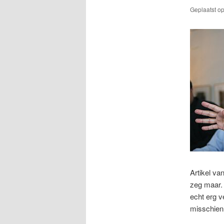
Geplaatst o
Artikel va
zeg maar. 
echt erg v
misschien 