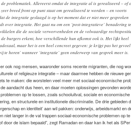
 de problematiek. Allereerst omdat de integratie al is gerealiseerd – of 
 zeer breed front op punt staat om gerealiseerd te worden – en voorts
at de integratie geslaagd is op het moment dat er niet meer gesproken
dt over integratie. Het gaat nu om een ‘post-integratieve’ benadering t
wikkelen die de sociale verworvenheden en de volwaardige rechtspositi
 de burgers erkent, hoe verschillende hun afkomst ook is. Het lijkt heel
adoxaal, maar het is een heel concreet gegeven: je krijgt pas het gevoel
bij te horen’ wanneer ‘integratie’ geen onderwerp van gesprek meer is.
n er ook nog mensen, waaronder soms recente migranten, die nog wor
lturele of religieuze integratie – maar daarmee hebben de nieuwe ge
iets te maken: die worstelen veel meer met sociaal-economische pro
 de aandacht dus heen, en daar moeten oplossingen gevonden word
 problemen op te lossen, zoals schooluitval, sociale en economische ui
ring, en structurele en institutionele discriminatie. De drie gebieden d
urgerschap en identiteit’ aan wil pakken: onderwijs, arbeidsmarkt en 
n niet langer in de val trappen sociaal-economische problemen op te 
’ of door de islam bepaald”, zegt Ramadan en daar kan ik het als SPe