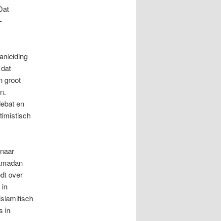
Dat
-
anleiding
 dat
n groot
n.
debat en
timistisch
 naar
Ramadan
edt over
 in
slamitisch
s in