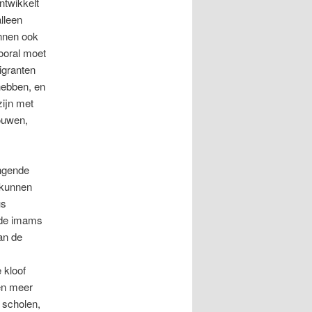
ntwikkelt
lleen
unnen ook
vooral moet
igranten
hebben, en
ijn met
ouwen,
ingende
 kunnen
us
 de imams
an de
 kloof
en meer
 scholen,