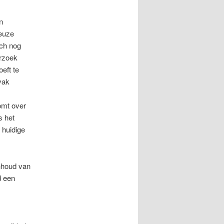
n
ieuze
ich nog
erzoek
oeft te
vak
komt over
s het
 huidige
inhoud van
d een