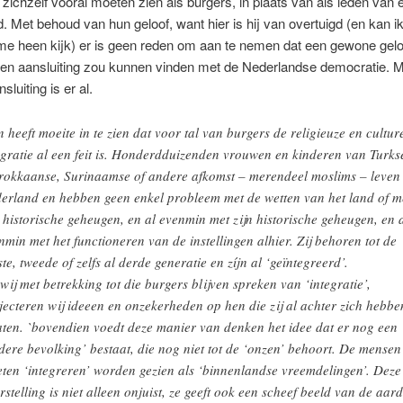
zichzelf vooral moeten zien als burgers, in plaats van als leden van 
. Met behoud van hun geloof, want hier is hij van overtuigd (en kan 
me heen kijk) er is geen reden om aan te nemen dat een gewone gel
en aansluiting zou kunnen vinden met de Nederlandse democratie. 
nsluiting is er al.
 heeft moeite in te zien dat voor tal van burgers de religieuze en cultur
egratie al een feit is. Honderdduizenden vrouwen en kinderen van Turks
okkaanse, Surinaamse of andere afkomst – merendeel moslims – leven 
erland en hebben geen enkel probleem met de wetten van het land of m
n historische geheugen, en al evenmin met zijn historische geheugen, en 
nmin met het functioneren van de instellingen alhier. Zij behoren tot de
ste, tweede of zelfs al derde generatie en zíjn al ‘geïntegreerd’.
 wij met betrekking tot die burgers blijven spreken van ‘integratie’,
jecteren wij ideeen en onzekerheden op hen die zij al achter zich hebbe
aten. `bovendien voedt deze manier van denken het idee dat er nog een
dere bevolking’ bestaat, die nog niet tot de ‘onzen’ behoort. De mensen
ten ‘integreren’ worden gezien als ‘binnenlandse vreemdelingen’. Deze
rstelling is niet alleen onjuist, ze geeft ook een scheef beeld van de aard