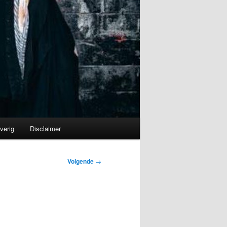
verig
Disclaimer
Volgende
→