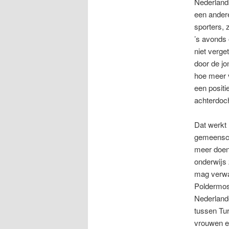
Nederlands
een andere
sporters, 
’s avonds 
niet verg
door de jo
hoe meer 
een posit
achterdoch
Dat werkt 
gemeensch
meer doen 
onderwijs
mag verwa
Poldermos
Nederland
tussen Tu
vrouwen e