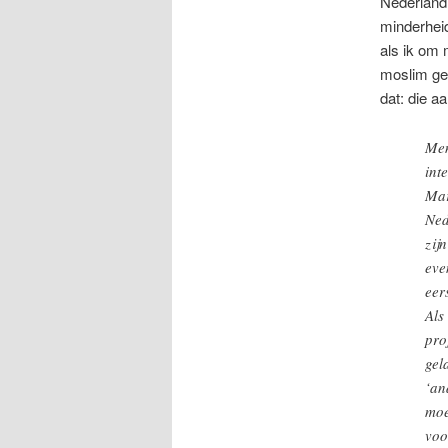
Nederland 
minderheid
als ik om 
moslim ge
dat: die aa
Men
int
Mar
Ned
zij
eve
eer
Als
pro
gel
‘an
moe
voo