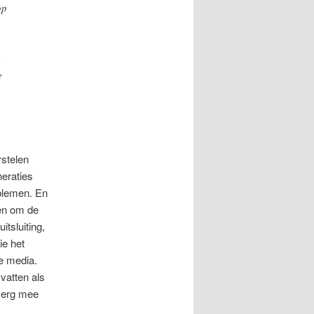
op
e
e
stelen
neraties
blemen. En
en om de
tsluiting,
ie het
de media.
vatten als
r erg mee