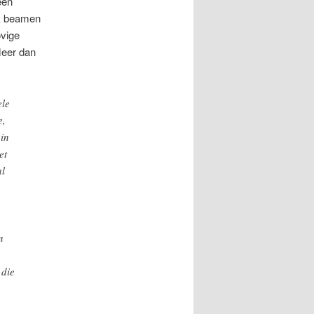
een
ik beamen
ovige
Meer dan
ele
e,
in
et
al
n
 die