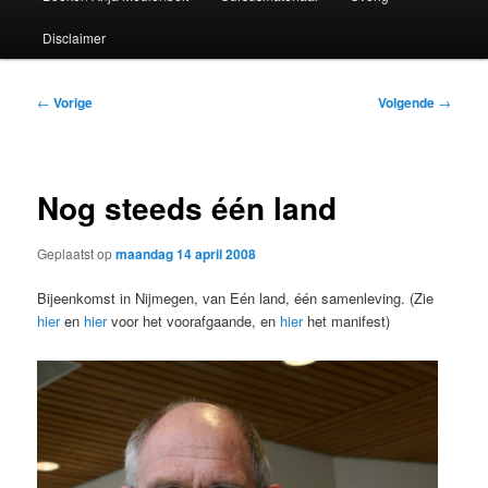
Disclaimer
Bericht
←
Vorige
Volgende
→
navigatie
Nog steeds één land
Geplaatst op
maandag 14 april 2008
Bijeenkomst in Nijmegen, van Eén land, één samenleving. (Zie
hier
en
hier
voor het voorafgaande, en
hier
het manifest)