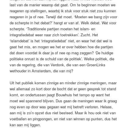
last van de manier waarop dat gaat. Om te beginnen moeten we
reageren op stellingen, waarbij ik stuk voor stuk niet zou kunnen
reageren in ja of nee. Terwijl dat moet. ‘Moeten we bang zijn voor
de scherpte in het debat?’ hangt er van af. Welk debat. Wat voor
scherpte. ‘Traditionele partijen moeten het islam- en
integratiedebat weer naar zich toetrekken’. Zucht. Het
‘islamdebat’ is het ‘integratiedebat’ niet, en waar het dat wel is
gaat het mis, en mogen we het er over hebben hoe die partijen
dat doen voordat ik daar ja of nee op mag zeggen? ‘De huidige
politieke onrust is de schuld van de politiek’. Welke politiek, die
van de regering, die van Verdonk, die van een GroenLinks
wethouder in Amsterdam, die van mij?
Uit het publiek komen zinnige en minder zinnige meningen, maar
wel allemaal zo kort door de bocht dat er geen gesprek tot stand
komt, en ondertussen jaagt Bouwhuis het tempo op want het
moet wel spannend blijven. Dus gaan de meningen waar ik graag
nog even op door was gegaan wat mij betreft verloren. Helaas,
aan mij is zo’n opzet dus niet besteed. Maar ik hou ook niet van
voetballen en pingpongen, en niet van winnen op punten, dus het
kan aan mij liggen.