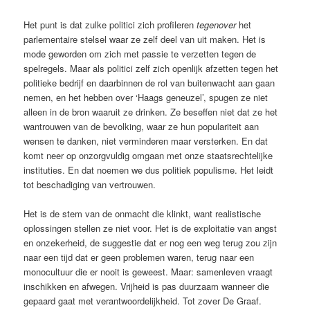
Het punt is dat zulke politici zich profileren
tegenover
het
parlementaire stelsel waar ze zelf deel van uit maken. Het is
mode geworden om zich met passie te verzetten tegen de
spelregels. Maar als politici zelf zich openlijk afzetten tegen het
politieke bedrijf en daarbinnen de rol van buitenwacht aan gaan
nemen, en het hebben over ‘Haags geneuzel’, spugen ze niet
alleen in de bron waaruit ze drinken. Ze beseffen niet dat ze het
wantrouwen van de bevolking, waar ze hun populariteit aan
wensen te danken, niet verminderen maar versterken. En dat
komt neer op onzorgvuldig omgaan met onze staatsrechtelijke
instituties. En dat noemen we dus politiek populisme. Het leidt
tot beschadiging van vertrouwen.
Het is de stem van de onmacht die klinkt, want realistische
oplossingen stellen ze niet voor. Het is de exploitatie van angst
en onzekerheid, de suggestie dat er nog een weg terug zou zijn
naar een tijd dat er geen problemen waren, terug naar een
monocultuur die er nooit is geweest. Maar: samenleven vraagt
inschikken en afwegen. Vrijheid is pas duurzaam wanneer die
gepaard gaat met verantwoordelijkheid. Tot zover De Graaf.