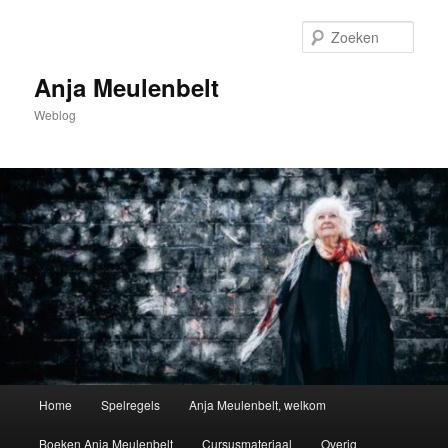
Spring
naar
Zoek
de
primaire
Anja Meulenbelt
inhoud
Weblog
Hoofdmenu
Home
Spelregels
Anja Meulenbelt, welkom
Boeken Anja Meulenbelt
Cursusmateriaal
Overig