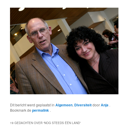
Dit bericht werd geplaatst in
Algemeen
,
Diversiteit
door
Anja
.
Bookmark de
permalink
.
19 GEDACHTEN OVER “
NOG STEEDS ÉÉN LAND
”