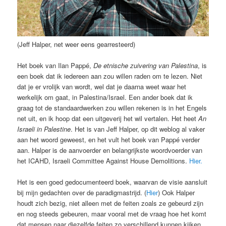
(Jeff Halper, net weer eens gearresteerd)
Het boek van Ilan Pappé,
De etnische zuivering van Palestina
, is
een boek dat ik iedereen aan zou willen raden om te lezen. Niet
dat je er vrolijk van wordt, wel dat je daarna weet waar het
werkelijk om gaat, in Palestina/Israel. Een ander boek dat ik
graag tot de standaardwerken zou willen rekenen is in het Engels
net uit, en ik hoop dat een uitgeverij het wil vertalen. Het heet
An
Israeli in Palestine
. Het is van Jeff Halper, op dit weblog al vaker
aan het woord geweest, en het vult het boek van Pappé verder
aan. Halper is de aanvoerder en belangrijkste woordvoerder van
het ICAHD, Israeli Committee Against House Demolitions.
Hier.
Het is een goed gedocumenteerd boek, waarvan de visie aansluit
bij mijn gedachten over de paradigmastrijd. (
Hier
) Ook Halper
houdt zich bezig, niet alleen met de feiten zoals ze gebeurd zijn
en nog steeds gebeuren, maar vooral met de vraag hoe het komt
dat mensen naar diezelfde feiten zo verschillend kunnen kijken.