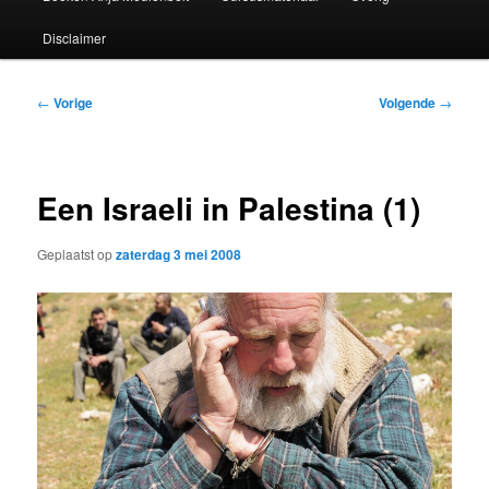
Disclaimer
Bericht
←
Vorige
Volgende
→
navigatie
Een Israeli in Palestina (1)
Geplaatst op
zaterdag 3 mei 2008