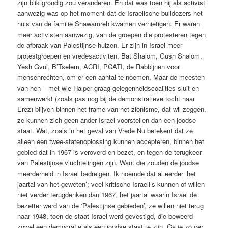
zijn blik grondig zou veranderen. En dat was toen hij als activist
aanwezig was op het moment dat de Israelische bulldozers het
huis van de familie Shawamreh kwamen vernietigen. Er waren
meer activisten aanwezig, van de groepen die protesteren tegen
de afbraak van Palestijnse huizen. Er zijn in Israel meer
protestgroepen en vredesactiviten, Bat Shalom, Gush Shalom,
Yesh Gvul, B’Tselem, ACRI, PCATI, de Rabbijnen voor
mensenrechten, om er een aantal te noemen. Maar de meesten
van hen – met wie Halper graag gelegenheidscoalities sluit en
samenwerkt (zoals pas nog bij de demonstratieve tocht naar
Erez) blijven binnen het frame van het zionisme, dat wil zeggen,
ze kunnen zich geen ander Israel voorstellen dan een joodse
staat. Wat, zoals in het geval van Vrede Nu betekent dat ze
alleen een twee-statenoplossing kunnen accepteren, binnen het
gebied dat in 1967 is veroverd en bezet, en tegen de terugkeer
van Palestijnse vluchtelingen zijn. Want die zouden de joodse
meerderheid in Israel bedreigen. Ik noemde dat al eerder ‘het
jaartal van het geweten’; veel kritische Israeli’s kunnen of willen
niet verder terugdenken dan 1967, het jaartal waarin Israel de
bezetter werd van de ‘Palestijnse gebieden’, ze willen niet terug
naar 1948, toen de staat Israel werd gevestigd, die beweerd
zowel een democratie als een joodse staat te zijn. Ga je zo ver