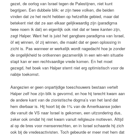
gezet, de oorlog van Israel tegen de Palestijnen, niet kunt
begrijpen. Een dubbele blik: er zijn twee volken, die beiden
vinden dat ze het recht hebben op hetzelfde gebied, maar dat
betekent niet dat ze aan elkaar gelijkwaardig zijn (paradigma
twee noem ik dat) en eigenlijk ook niet dat er twee
kanten
zijn,
zegt Halper. Want het is juist het gangbare paradigma van Israel,
òf wij winnen, òf zij winnen, die maakt dat er geen oplossing in
zicht is. Pas wanneer er werkelijk wordt nagedacht hoe je zonder
de ongelijkheid te ontkennen gezamenlijk in een win-win situatie
stapt kan er een rechtvaardige vrede komen. En het moet
gezegd, het boek van Halper stemt niet erg optimistisch voor de
nabije toekomst.
Aangezien er geen onpartijdige toeschouwers bestaan vertelt
Halper zelf hoe zijn blik is gevormd, en hoe hij terecht kwam aan
de andere kant van de zionistische dogma’s van het land dat
hem dierbaar is. Hij hoort bij de 1% van de Amerikaanse joden
die vanuit de VS naar Israel is gekomen, een uitzondering dus,
zeker ook omdat hij niet kwam vanuit religieuze motieven. Altijd
al op de bres voor mensenrechten, en in Israel schaarde hij zich
ook bij de vredesactivisten. Toch gebeurde er meer met hem dat