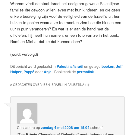
Waarom vindt de staat Israel het nodig om gewone Palestijnse
families die gewoon willen leven met hun kinderen, en die geen
enkele bedreiging zijn voor de veiligheid van de Israeli’s uit hun
huizen te gooien waarna ze toe moeten zien hoe die binnen een
uur in puin veranderen? En wat is er aan de hand met de
officieren, hij heeft hun namen, en een foto van ze in het boek,
Rami en Micha, dat ze dat kunnen doen?
(wordt vervolgd)
Dit bericht werd geplaatst in
Palestina/Israël
en getagd
boeken
,
Jeff
Halper
,
Pappé
door
Anja
. Bookmark de
permalink
.
2 GEDACHTEN OVER “
EEN ISRAELI IN PALESTINA (1)
”
Cassandra
op
zondag 4 mei 2008 om 15.04
schreef:
“The Ethnic Cleansing of Palestine” geeft inderdaad een