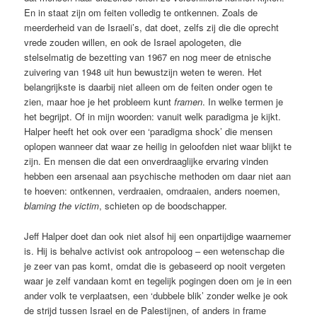
En in staat zijn om feiten volledig te ontkennen. Zoals de
meerderheid van de Israeli’s, dat doet, zelfs zij die die oprecht
vrede zouden willen, en ook de Israel apologeten, die
stelselmatig de bezetting van 1967 en nog meer de etnische
zuivering van 1948 uit hun bewustzijn weten te weren. Het
belangrijkste is daarbij niet alleen om de feiten onder ogen te
zien, maar hoe je het probleem kunt
framen
. In welke termen je
het begrijpt. Of in mijn woorden: vanuit welk paradigma je kijkt.
Halper heeft het ook over een ‘paradigma shock’ die mensen
oplopen wanneer dat waar ze heilig in geloofden niet waar blijkt te
zijn. En mensen die dat een onverdraaglijke ervaring vinden
hebben een arsenaal aan psychische methoden om daar niet aan
te hoeven: ontkennen, verdraaien, omdraaien, anders noemen,
blaming the victim
, schieten op de boodschapper.
Jeff Halper doet dan ook niet alsof hij een onpartijdige waarnemer
is. Hij is behalve activist ook antropoloog – een wetenschap die
je zeer van pas komt, omdat die is gebaseerd op nooit vergeten
waar je zelf vandaan komt en tegelijk pogingen doen om je in een
ander volk te verplaatsen, een ‘dubbele blik’ zonder welke je ook
de strijd tussen Israel en de Palestijnen, of anders in frame