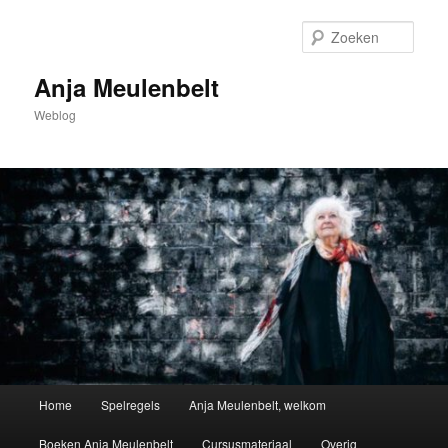
Spring
naar
Zoek
de
primaire
Anja Meulenbelt
inhoud
Weblog
Hoofdmenu
Home
Spelregels
Anja Meulenbelt, welkom
Boeken Anja Meulenbelt
Cursusmateriaal
Overig