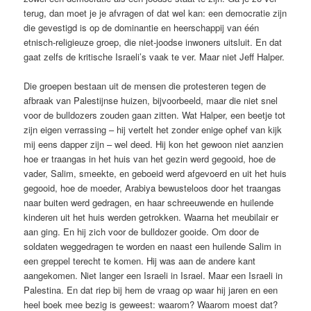
terug, dan moet je je afvragen of dat wel kan: een democratie zijn
die gevestigd is op de dominantie en heerschappij van één
etnisch-religieuze groep, die niet-joodse inwoners uitsluit. En dat
gaat zelfs de kritische Israeli’s vaak te ver. Maar niet Jeff Halper.
Die groepen bestaan uit de mensen die protesteren tegen de
afbraak van Palestijnse huizen, bijvoorbeeld, maar die niet snel
voor de bulldozers zouden gaan zitten. Wat Halper, een beetje tot
zijn eigen verrassing – hij vertelt het zonder enige ophef van kijk
mij eens dapper zijn – wel deed. Hij kon het gewoon niet aanzien
hoe er traangas in het huis van het gezin werd gegooid, hoe de
vader, Salim, smeekte, en geboeid werd afgevoerd en uit het huis
gegooid, hoe de moeder, Arabiya bewusteloos door het traangas
naar buiten werd gedragen, en haar schreeuwende en huilende
kinderen uit het huis werden getrokken. Waarna het meubilair er
aan ging. En hij zich voor de bulldozer gooide. Om door de
soldaten weggedragen te worden en naast een huilende Salim in
een greppel terecht te komen. Hij was aan de andere kant
aangekomen. Niet langer een Israeli in Israel. Maar een Israeli in
Palestina. En dat riep bij hem de vraag op waar hij jaren en een
heel boek mee bezig is geweest: waarom? Waarom moest dat?