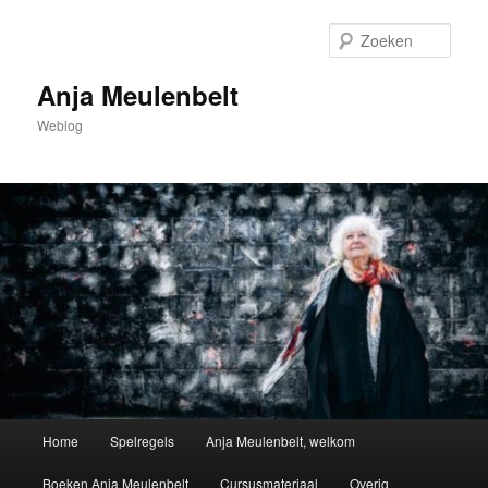
Spring
naar
Zoek
de
primaire
Anja Meulenbelt
inhoud
Weblog
Hoofdmenu
Home
Spelregels
Anja Meulenbelt, welkom
Boeken Anja Meulenbelt
Cursusmateriaal
Overig