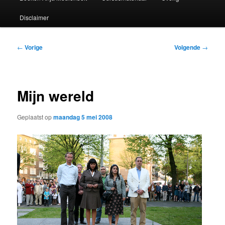
Disclaimer
Bericht
←
Vorige
Volgende
→
navigatie
Mijn wereld
Geplaatst op
maandag 5 mei 2008