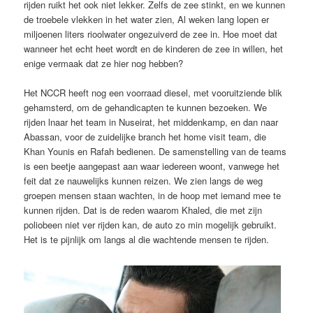
rijden ruikt het ook niet lekker. Zelfs de zee stinkt, en we kunnen
de troebele vlekken in het water zien, Al weken lang lopen er
miljoenen liters rioolwater ongezuiverd de zee in. Hoe moet dat
wanneer het echt heet wordt en de kinderen de zee in willen, het
enige vermaak dat ze hier nog hebben?
Het NCCR heeft nog een voorraad diesel, met vooruitziende blik
gehamsterd, om de gehandicapten te kunnen bezoeken. We
rijden lnaar het team in Nuseirat, het middenkamp, en dan naar
Abassan, voor de zuidelijke branch het home visit team, die
Khan Younis en Rafah bedienen. De samenstelling van de teams
is een beetje aangepast aan waar iedereen woont, vanwege het
feit dat ze nauwelijks kunnen reizen. We zien langs de weg
groepen mensen staan wachten, in de hoop met iemand mee te
kunnen rijden. Dat is de reden waarom Khaled, die met zijn
poliobeen niet ver rijden kan, de auto zo min mogelijk gebruikt.
Het is te pijnlijk om langs al die wachtende mensen te rijden.