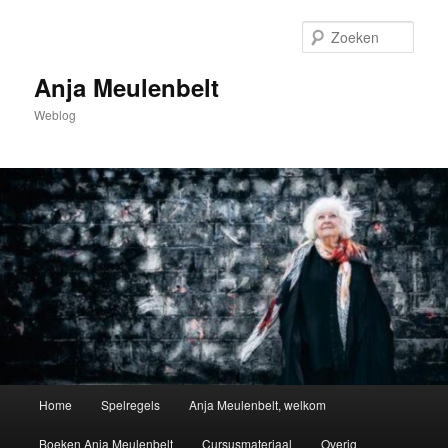
Spring
naar
Zoek
de
primaire
Anja Meulenbelt
inhoud
Weblog
Hoofdmenu
Home
Spelregels
Anja Meulenbelt, welkom
Boeken Anja Meulenbelt
Cursusmateriaal
Overig