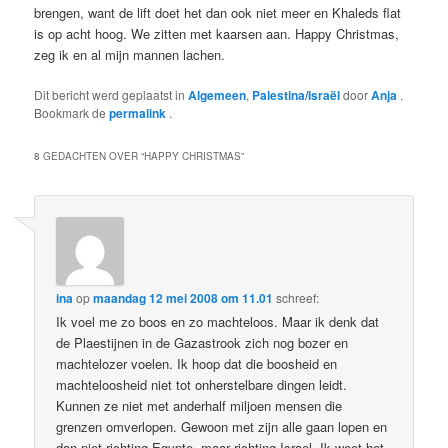
brengen, want de lift doet het dan ook niet meer en Khaleds flat
is op acht hoog. We zitten met kaarsen aan. Happy Christmas,
zeg ik en al mijn mannen lachen.
Dit bericht werd geplaatst in
Algemeen
,
Palestina/Israël
door
Anja
.
Bookmark de
permalink
.
8 GEDACHTEN OVER “
HAPPY CHRISTMAS
”
ina
op
maandag 12 mei 2008 om 11.01
schreef:
Ik voel me zo boos en zo machteloos. Maar ik denk dat
de Plaestijnen in de Gazastrook zich nog bozer en
machtelozer voelen. Ik hoop dat die boosheid en
machteloosheid niet tot onherstelbare dingen leidt.
Kunnen ze niet met anderhalf miljoen mensen die
grenzen omverlopen. Gewoon met zijn alle gaan lopen en
dan niet richting Egypte ,maar richting Israel. Ik weet het