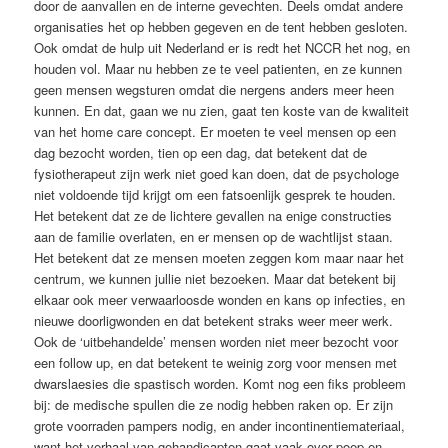
door de aanvallen en de interne gevechten. Deels omdat andere
organisaties het op hebben gegeven en de tent hebben gesloten.
Ook omdat de hulp uit Nederland er is redt het NCCR het nog, en
houden vol. Maar nu hebben ze te veel patienten, en ze kunnen
geen mensen wegsturen omdat die nergens anders meer heen
kunnen. En dat, gaan we nu zien, gaat ten koste van de kwaliteit
van het home care concept. Er moeten te veel mensen op een
dag bezocht worden, tien op een dag, dat betekent dat de
fysiotherapeut zijn werk niet goed kan doen, dat de psychologe
niet voldoende tijd krijgt om een fatsoenlijk gesprek te houden.
Het betekent dat ze de lichtere gevallen na enige constructies
aan de familie overlaten, en er mensen op de wachtlijst staan.
Het betekent dat ze mensen moeten zeggen kom maar naar het
centrum, we kunnen jullie niet bezoeken. Maar dat betekent bij
elkaar ook meer verwaarloosde wonden en kans op infecties, en
nieuwe doorligwonden en dat betekent straks weer meer werk.
Ook de ‘uitbehandelde’ mensen worden niet meer bezocht voor
een follow up, en dat betekent te weinig zorg voor mensen met
dwarslaesies die spastisch worden. Komt nog een fiks probleem
bij: de medische spullen die ze nodig hebben raken op. Er zijn
grote voorraden pampers nodig, en ander incontinentiemateriaal,
want het verhaal van gehandicapten gaat vaak over poep en