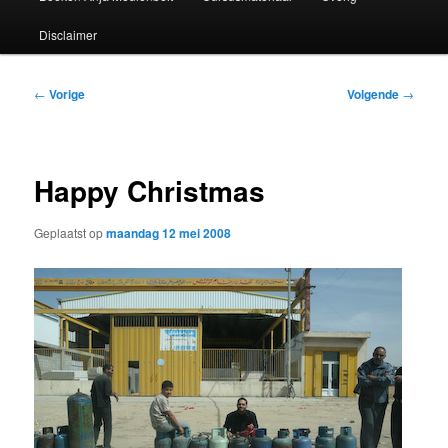
Disclaimer
Bericht
←
Vorige
Volgende
→
navigatie
Happy Christmas
Geplaatst op
maandag 12 mei 2008