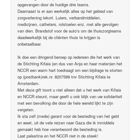
opgevangen door de huidige drie teams.
Daarnaast is er aan werkelijk alles op het gebied van
zorgverlening tekort. Luiers, verbandmiddelen,
medicijnen, catheters, rolstoelen enz. met alle gevolgen
van dien. Brandstof voor de auto’s om de thuiszorgteams
daadwerkelijk bij de cliënten thuis te krijgen is
onbetaalbaar.
Ik doe een dringend beroep op iedereen die het werk van
de Stichting Kifaia (en dus van Anja en haar maten)en het
NCCR een warm hart toedraagt om een bijdrage te storten
op (postbank)rek.nr. 8207589 tnv Stichting Kifaia te
Amsterdam.
Met deze gift toont u niet alleen dat u het werk van Kifaia
en NCCR steunt, maar geeft u ook blijk van uw solidariteit
met een bevolking die door de hele wereld lijkt te zijn
vergeten.
Ik sta zelf (mede) garant voor de besteding van het geld
en weet, uit de vele reizen naar Gaza die ik inmiddels
gemaakt heb hoe verantwoord die besteding is.
Laat palestina en het NCCR niet in de steek!