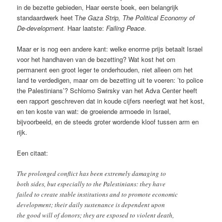
in de bezette gebieden, Haar eerste boek, een belangrijk
standaardwerk heet T
he Gaza Strip, The Political Economy of
De-development.
Haar laatste:
Failing Peace
.
Maar er is nog een andere kant: welke enorme prijs betaalt Israel
voor het handhaven van de bezetting? Wat kost het om
permanent een groot leger te onderhouden, niet alleen om het
land te verdedigen, maar om de bezetting uit te voeren: ’to police
the Palestinians’? Schlomo Swirsky van het Adva Center heeft
een rapport geschreven dat in koude cijfers neerlegt wat het kost,
en ten koste van wat: de groeiende armoede in Israel,
bijvoorbeeld, en de steeds groter wordende kloof tussen arm en
rijk.
Een citaat:
The prolonged conflict has been extremely damaging to
both sides, but especially to the Palestinians: they have
failed to create stable institutions and to promote economic
development; their daily sustenance is dependent upon
the good will of donors; they are exposed to violent death,