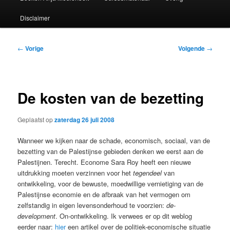
Disclaimer
Bericht
←
Vorige
Volgende
→
navigatie
De kosten van de bezetting
Geplaatst op
zaterdag 26 juli 2008
Wanneer we kijken naar de schade, economisch, sociaal, van de
bezetting van de Palestijnse gebieden denken we eerst aan de
Palestijnen. Terecht. Econome Sara Roy heeft een nieuwe
uitdrukking moeten verzinnen voor het
tegendeel
van
ontwikkeling, voor de bewuste, moedwillige vernietiging van de
Palestijnse economie en de afbraak van het vermogen om
zelfstandig in eigen levensonderhoud te voorzien:
de-
development
. On-ontwikkeling. Ik verwees er op dit weblog
eerder naar:
hier
een artikel over de politiek-economische situatie