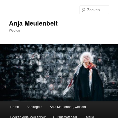
Spring
naar
Zoek
de
primaire
Anja Meulenbelt
inhoud
Weblog
Hoofdmenu
Home
Spelregels
Anja Meulenbelt, welkom
Boeken Anja Meulenbelt
Cursusmateriaal
Overig