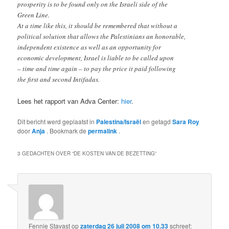
prosperity is to be found only on the Israeli side of the
Green Line.
At a time like this, it should be remembered that without a
political solution that allows the Palestinians an honorable,
independent existence as well as an opportunity for
economic development, Israel is liable to be called upon
– time and time again – to pay the price it paid following
the first and second Intifadas.
Lees het rapport van Adva Center:
hier
.
Dit bericht werd geplaatst in
Palestina/Israël
en getagd
Sara Roy
door
Anja
. Bookmark de
permalink
.
3 GEDACHTEN OVER “
DE KOSTEN VAN DE BEZETTING
”
Fennie Stavast
op
zaterdag 26 juli 2008 om 10.33
schreef: