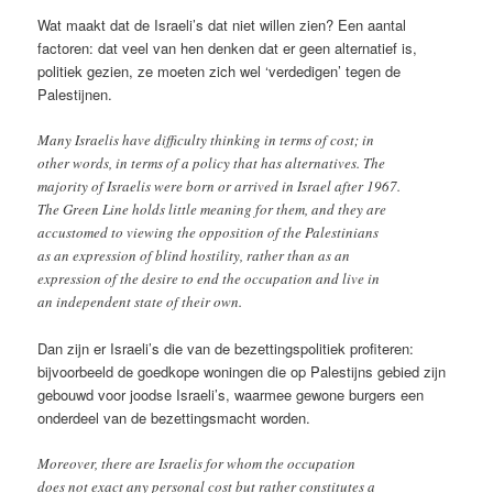
Wat maakt dat de Israeli’s dat niet willen zien? Een aantal
factoren: dat veel van hen denken dat er geen alternatief is,
politiek gezien, ze moeten zich wel ‘verdedigen’ tegen de
Palestijnen.
Many Israelis have difficulty thinking in terms of cost; in
other words, in terms of a policy that has alternatives. The
majority of Israelis were born or arrived in Israel after 1967.
The Green Line holds little meaning for them, and they are
accustomed to viewing the opposition of the Palestinians
as an expression of blind hostility, rather than as an
expression of the desire to end the occupation and live in
an independent state of their own.
Dan zijn er Israeli’s die van de bezettingspolitiek profiteren:
bijvoorbeeld de goedkope woningen die op Palestijns gebied zijn
gebouwd voor joodse Israeli’s, waarmee gewone burgers een
onderdeel van de bezettingsmacht worden.
Moreover, there are Israelis for whom the occupation
does not exact any personal cost but rather constitutes a