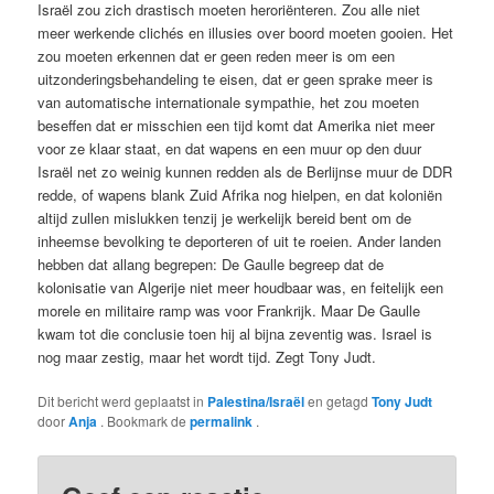
Israël zou zich drastisch moeten heroriënteren. Zou alle niet
meer werkende clichés en illusies over boord moeten gooien. Het
zou moeten erkennen dat er geen reden meer is om een
uitzonderingsbehandeling te eisen, dat er geen sprake meer is
van automatische internationale sympathie, het zou moeten
beseffen dat er misschien een tijd komt dat Amerika niet meer
voor ze klaar staat, en dat wapens en een muur op den duur
Israël net zo weinig kunnen redden als de Berlijnse muur de DDR
redde, of wapens blank Zuid Afrika nog hielpen, en dat koloniën
altijd zullen mislukken tenzij je werkelijk bereid bent om de
inheemse bevolking te deporteren of uit te roeien. Ander landen
hebben dat allang begrepen: De Gaulle begreep dat de
kolonisatie van Algerije niet meer houdbaar was, en feitelijk een
morele en militaire ramp was voor Frankrijk. Maar De Gaulle
kwam tot die conclusie toen hij al bijna zeventig was. Israel is
nog maar zestig, maar het wordt tijd. Zegt Tony Judt.
Dit bericht werd geplaatst in
Palestina/Israël
en getagd
Tony Judt
door
Anja
. Bookmark de
permalink
.