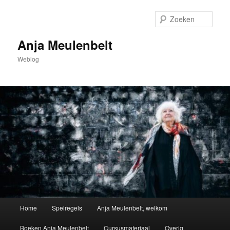
Spring
naar
Zoek
de
primaire
Anja Meulenbelt
inhoud
Weblog
Hoofdmenu
Home
Spelregels
Anja Meulenbelt, welkom
Boeken Anja Meulenbelt
Cursusmateriaal
Overig