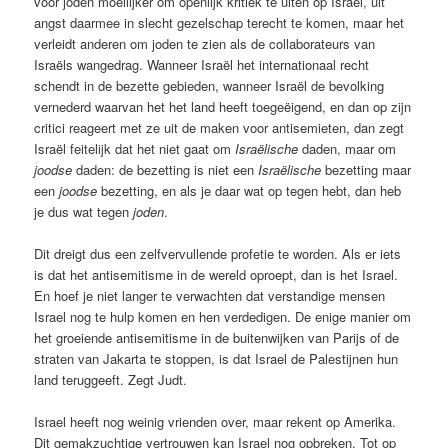
voor joden moeilijker om openlijk kritiek te uiten op Israël, uit
angst daarmee in slecht gezelschap terecht te komen, maar het
verleidt anderen om joden te zien als de collaborateurs van
Israëls wangedrag. Wanneer Israël het internationaal recht
schendt in de bezette gebieden, wanneer Israël de bevolking
vernederd waarvan het het land heeft toegeëigend, en dan op zijn
critici reageert met ze uit de maken voor antisemieten, dan zegt
Israël feitelijk dat het niet gaat om
Israëlische
daden, maar om
joodse
daden: de bezetting is niet een
Israëlische
bezetting maar
een
joodse
bezetting, en als je daar wat op tegen hebt, dan heb
je dus wat tegen
joden
.
Dit dreigt dus een zelfvervullende profetie te worden. Als er iets
is dat het antisemitisme in de wereld oproept, dan is het Israel.
En hoef je niet langer te verwachten dat verstandige mensen
Israel nog te hulp komen en hen verdedigen. De enige manier om
het groeiende antisemitisme in de buitenwijken van Parijs of de
straten van Jakarta te stoppen, is dat Israel de Palestijnen hun
land teruggeeft. Zegt Judt.
Israel heeft nog weinig vrienden over, maar rekent op Amerika.
Dit gemakzuchtige vertrouwen kan Israel nog opbreken. Tot op