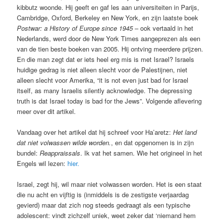
kibbutz woonde. Hij geeft en gaf les aan universiteiten in Parijs,
Cambridge, Oxford, Berkeley en New York, en zijn laatste boek
Postwar: a History of Europe since 1945
– ook vertaald in het
Nederlands, werd door de New York Times aangeprezen als een
van de tien beste boeken van 2005. Hij ontving meerdere prijzen.
En die man zegt dat er iets heel erg mis is met Israel? Israels
huidige gedrag is niet alleen slecht voor de Palestijnen, niet
alleen slecht voor Amerika, “it is not even just bad for Israel
itself, as many Israelis silently acknowledge. The depressing
truth is dat Israel today is bad for the Jews”. Volgende aflevering
meer over dit artikel.
Vandaag over het artikel dat hij schreef voor Ha’aretz:
Het land
dat niet volwassen wilde worden.
, en dat opgenomen is in zijn
bundel:
Reappraissals
. Ik vat het samen. Wie het origineel in het
Engels wil lezen:
hier.
Israel, zegt hij, wil maar niet volwassen worden. Het is een staat
die nu acht en vijftig is (inmiddels is de zestigste verjaardag
gevierd) maar dat zich nog steeds gedraagt als een typische
adolescent: vindt zichzelf uniek, weet zeker dat ‘niemand hem