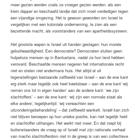
meer gezien worden zoals ze vroeger gezien werden: als een
klein dapper en beschaafd landje dat zich moet verdedigen tegen
een vijandige omgeving. Het is gewoon geworden om Israel te
vergelijken met een koloniale onderneming, te zien als een
bezettende macht, als voorstanders van een apartheidssysteem.
Het grootste wapen is Israel uit handen geslagen: hun morele
geloofwaardigheid. Een democratie? Democraten sluiten geen
hulpeloze mensen op in Bantustans, nadat ze hun land hebben
veroverd. Beschaafde mensen negeren het internationale recht
niet en stelen niet andermans huis. Het altijd al uit
tegenstellingen bestaande zelfbeeld van Israel – aan de ene kant
erg sterk maar tegelijk ook heel kwetsbaar – aan de ene kant ‘wij
nemen ons lot in eigen handen’ aan de andere kant: ‘we zijn
slachtoffers’ – aan de ene kant: ‘wij zijn een normale staat als
elke andere’, tegelijkertijd: ‘wij verwachten een
uitzonderingsbehandeling’ – dat zelfbeeld wankelt. Israël kan zich
niet blijven beroepen op hun unieke positie, kan niet tegelijk held
en slachtoffer uithangen. Het werkt niet meer. En dat roept bij
buitenstaanders de vraag op of Israël met zijn nationale verhaal
van macho slachtofferdom niet in de greep is van een collectieve