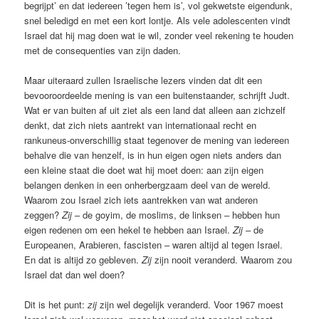
begrijpt’ en dat iedereen ’tegen hem is’, vol gekwetste eigendunk,
snel beledigd en met een kort lontje. Als vele adolescenten vindt
Israel dat hij mag doen wat ie wil, zonder veel rekening te houden
met de consequenties van zijn daden.
Maar uiteraard zullen Israelische lezers vinden dat dit een
bevooroordeelde mening is van een buitenstaander, schrijft Judt.
Wat er van buiten af uit ziet als een land dat alleen aan zichzelf
denkt, dat zich niets aantrekt van internationaal recht en
rankuneus-onverschillig staat tegenover de mening van iedereen
behalve die van henzelf, is in hun eigen ogen niets anders dan
een kleine staat die doet wat hij moet doen: aan zijn eigen
belangen denken in een onherbergzaam deel van de wereld.
Waarom zou Israel zich iets aantrekken van wat anderen
zeggen?
Zij
– de goyim, de moslims, de linksen – hebben hun
eigen redenen om een hekel te hebben aan Israel.
Zij
– de
Europeanen, Arabieren, fascisten – waren altijd al tegen Israel.
En dat is altijd zo gebleven.
Zij
zijn nooit veranderd. Waarom zou
Israel dat dan wel doen?
Dit is het punt:
zij
zijn wel degelijk veranderd. Voor 1967 moest