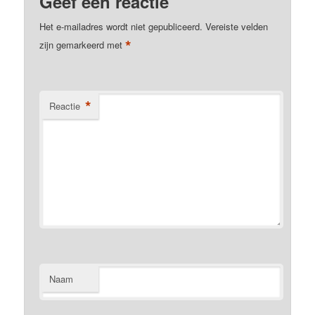
Geef een reactie
Het e-mailadres wordt niet gepubliceerd.
Vereiste velden
*
zijn gemarkeerd met
*
Reactie
Naam