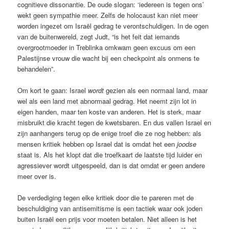
cognitieve dissonantie. De oude slogan: ‘iedereen is tegen ons’
wekt geen sympathie meer. Zelfs de holocaust kan niet meer
worden ingezet om Israël gedrag te verontschuldigen. In de ogen
van de buitenwereld, zegt Judt, “is het feit dat iemands
overgrootmoeder in Treblinka omkwam geen excuus om een
Palestijnse vrouw die wacht bij een checkpoint als onmens te
behandelen”.
Om kort te gaan: Israel
wordt
gezien als een normaal land, maar
wel als een land met abnormaal gedrag. Het neemt zijn lot in
eigen handen, maar ten koste van anderen. Het is sterk, maar
misbruikt die kracht tegen de kwetsbaren. En dus vallen Israel en
zijn aanhangers terug op de enige troef die ze nog hebben: als
mensen kritiek hebben op Israel dat is omdat het een
joodse
staat is. Als het klopt dat die troefkaart de laatste tijd luider en
agressiever wordt uitgespeeld, dan is dat omdat er geen andere
meer over is.
De verdediging tegen elke kritiek door die te pareren met de
beschuldiging van antisemitisme is een tactiek waar ook joden
buiten Israël een prijs voor moeten betalen. Niet alleen is het