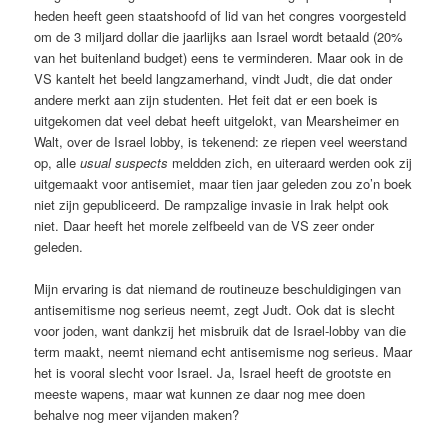
heden heeft geen staatshoofd of lid van het congres voorgesteld
om de 3 miljard dollar die jaarlijks aan Israel wordt betaald (20%
van het buitenland budget) eens te verminderen. Maar ook in de
VS kantelt het beeld langzamerhand, vindt Judt, die dat onder
andere merkt aan zijn studenten. Het feit dat er een boek is
uitgekomen dat veel debat heeft uitgelokt, van Mearsheimer en
Walt, over de Israel lobby, is tekenend: ze riepen veel weerstand
op, alle
usual suspects
meldden zich, en uiteraard werden ook zij
uitgemaakt voor antisemiet, maar tien jaar geleden zou zo’n boek
niet zijn gepubliceerd. De rampzalige invasie in Irak helpt ook
niet. Daar heeft het morele zelfbeeld van de VS zeer onder
geleden.
Mijn ervaring is dat niemand de routineuze beschuldigingen van
antisemitisme nog serieus neemt, zegt Judt. Ook dat is slecht
voor joden, want dankzij het misbruik dat de Israel-lobby van die
term maakt, neemt niemand echt antisemisme nog serieus. Maar
het is vooral slecht voor Israel. Ja, Israel heeft de grootste en
meeste wapens, maar wat kunnen ze daar nog mee doen
behalve nog meer vijanden maken?