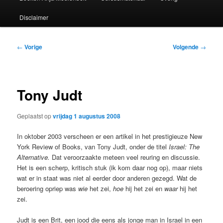
Disclaimer
Bericht
←
Vorige
Volgende
→
navigatie
Tony Judt
Geplaatst op
vrijdag 1 augustus 2008
In oktober 2003 verscheen er een artikel in het prestigieuze New
York Review of Books, van Tony Judt, onder de titel
Israel: The
Alternative.
Dat veroorzaakte meteen veel reuring en discussie.
Het is een scherp, kritisch stuk (ik kom daar nog op), maar niets
wat er in staat was niet al eerder door anderen gezegd. Wat de
beroering opriep was
wie
het zei,
hoe
hij het zei en
waar
hij het
zei.
Judt is een Brit, een jood die eens als jonge man in Israel in een