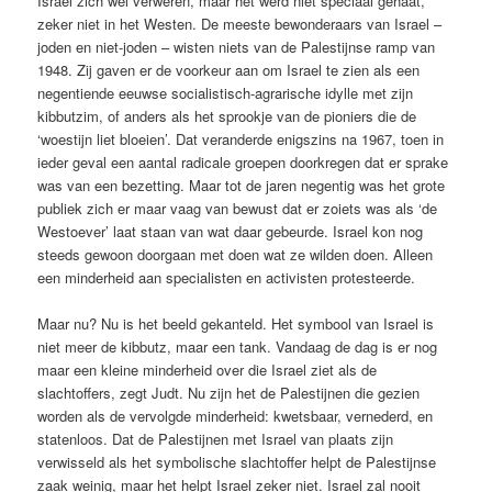
Israel zich wel verweren, maar het werd niet speciaal gehaat,
zeker niet in het Westen. De meeste bewonderaars van Israel –
joden en niet-joden – wisten niets van de Palestijnse ramp van
1948. Zij gaven er de voorkeur aan om Israel te zien als een
negentiende eeuwse socialistisch-agrarische idylle met zijn
kibbutzim, of anders als het sprookje van de pioniers die de
‘woestijn liet bloeien’. Dat veranderde enigszins na 1967, toen in
ieder geval een aantal radicale groepen doorkregen dat er sprake
was van een bezetting. Maar tot de jaren negentig was het grote
publiek zich er maar vaag van bewust dat er zoiets was als ‘de
Westoever’ laat staan van wat daar gebeurde. Israel kon nog
steeds gewoon doorgaan met doen wat ze wilden doen. Alleen
een minderheid aan specialisten en activisten protesteerde.
Maar nu? Nu is het beeld gekanteld. Het symbool van Israel is
niet meer de kibbutz, maar een tank. Vandaag de dag is er nog
maar een kleine minderheid over die Israel ziet als de
slachtoffers, zegt Judt. Nu zijn het de Palestijnen die gezien
worden als de vervolgde minderheid: kwetsbaar, vernederd, en
statenloos. Dat de Palestijnen met Israel van plaats zijn
verwisseld als het symbolische slachtoffer helpt de Palestijnse
zaak weinig, maar het helpt Israel zeker niet. Israel zal nooit