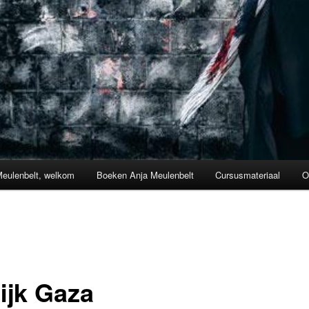
Meulenbelt, welkom
Boeken Anja Meulenbelt
Cursusmateriaal
O
ijk Gaza