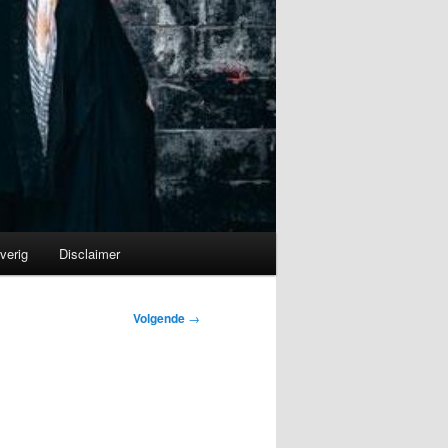
verig
Disclaimer
Volgende
→