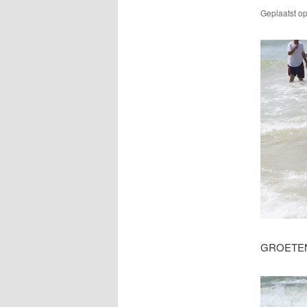
Geplaatst o
GROETEN