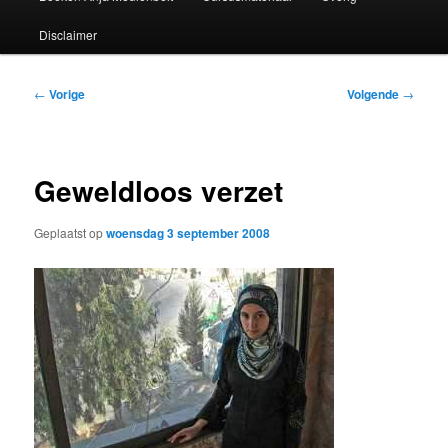
Disclaimer
Bericht
←
Vorige
Volgende
→
navigatie
Geweldloos verzet
Geplaatst op
woensdag 3 september 2008