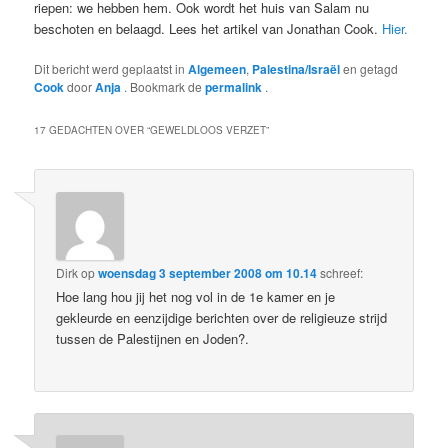
riepen: we hebben hem. Ook wordt het huis van Salam nu
beschoten en belaagd. Lees het artikel van Jonathan Cook.
Hier.
Dit bericht werd geplaatst in
Algemeen
,
Palestina/Israël
en getagd
Cook
door
Anja
. Bookmark de
permalink
.
17 GEDACHTEN OVER “
GEWELDLOOS VERZET
”
Dirk
op
woensdag 3 september 2008 om 10.14
schreef:
Hoe lang hou jij het nog vol in de 1e kamer en je
gekleurde en eenzijdige berichten over de religieuze strijd
tussen de Palestijnen en Joden?.