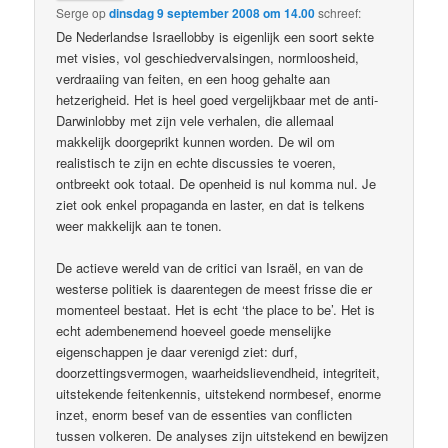
Serge
op
dinsdag 9 september 2008 om 14.00
schreef:
De Nederlandse Israellobby is eigenlijk een soort sekte
met visies, vol geschiedvervalsingen, normloosheid,
verdraaiing van feiten, en een hoog gehalte aan
hetzerigheid. Het is heel goed vergelijkbaar met de anti-
Darwinlobby met zijn vele verhalen, die allemaal
makkelijk doorgeprikt kunnen worden. De wil om
realistisch te zijn en echte discussies te voeren,
ontbreekt ook totaal. De openheid is nul komma nul. Je
ziet ook enkel propaganda en laster, en dat is telkens
weer makkelijk aan te tonen.
De actieve wereld van de critici van Israël, en van de
westerse politiek is daarentegen de meest frisse die er
momenteel bestaat. Het is echt ‘the place to be’. Het is
echt adembenemend hoeveel goede menselijke
eigenschappen je daar verenigd ziet: durf,
doorzettingsvermogen, waarheidslievendheid, integriteit,
uitstekende feitenkennis, uitstekend normbesef, enorme
inzet, enorm besef van de essenties van conflicten
tussen volkeren. De analyses zijn uitstekend en bewijzen