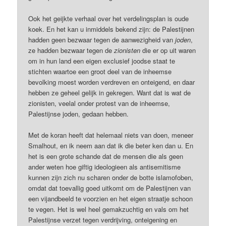
Ook het geijkte verhaal over het verdelingsplan is oude
koek. En het kan u inmiddels bekend zijn: de Palestijnen
hadden geen bezwaar tegen de aanwezigheid van
joden
,
ze hadden bezwaar tegen de
zionisten
die er op uit waren
om in hun land een eigen exclusief joodse staat te
stichten waartoe een groot deel van de inheemse
bevolking moest worden verdreven en onteigend, en daar
hebben ze geheel gelijk in gekregen. Want dat is wat de
zionisten, veelal onder protest van de inheemse,
Palestijnse joden, gedaan hebben.
Met de koran heeft dat helemaal niets van doen, meneer
Smalhout, en ik neem aan dat ik die beter ken dan u. En
het is een grote schande dat de mensen die als geen
ander weten hoe giftig ideologieen als antisemitisme
kunnen zijn zich nu scharen onder de botte islamofoben,
omdat dat toevallig goed uitkomt om de Palestijnen van
een vijandbeeld te voorzien en het eigen straatje schoon
te vegen. Het is wel heel gemakzuchtig en vals om het
Palestijnse verzet tegen verdrijving, onteigening en