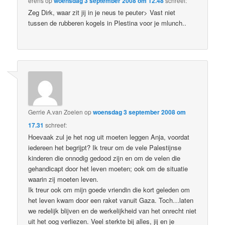
erens
op
woensdag 3 september 2008 om 12.48
schreef:
Zeg Dirk, waar zit jij in je neus te peuter> Vast niet
tussen de rubberen kogels in Plestina voor je mlunch..
Gerrie A.van Zoelen
op
woensdag 3 september 2008 om
17.31
schreef:
Hoevaak zul je het nog uit moeten leggen Anja, voordat
iedereen het begrijpt? Ik treur om de vele Palestijnse
kinderen die onnodig gedood zijn en om de velen die
gehandicapt door het leven moeten; ook om de situatie
waarin zij moeten leven.
Ik treur ook om mijn goede vriendin die kort geleden om
het leven kwam door een raket vanuit Gaza. Toch…laten
we redelijk blijven en de werkelijkheid van het onrecht niet
uit het oog verliezen. Veel sterkte bij alles, jij en je