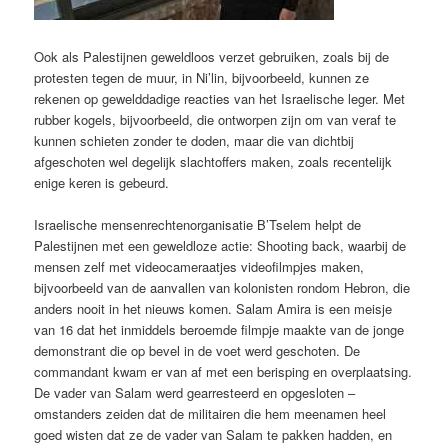
Ook als Palestijnen geweldloos verzet gebruiken, zoals bij de
protesten tegen de muur, in Ni’lin, bijvoorbeeld, kunnen ze
rekenen op gewelddadige reacties van het Israelische leger. Met
rubber kogels, bijvoorbeeld, die ontworpen zijn om van veraf te
kunnen schieten zonder te doden, maar die van dichtbij
afgeschoten wel degelijk slachtoffers maken, zoals recentelijk
enige keren is gebeurd.
Israelische mensenrechtenorganisatie B’Tselem helpt de
Palestijnen met een geweldloze actie: Shooting back, waarbij de
mensen zelf met videocameraatjes videofilmpjes maken,
bijvoorbeeld van de aanvallen van kolonisten rondom Hebron, die
anders nooit in het nieuws komen. Salam Amira is een meisje
van 16 dat het inmiddels beroemde filmpje maakte van de jonge
demonstrant die op bevel in de voet werd geschoten. De
commandant kwam er van af met een berisping en overplaatsing.
De vader van Salam werd gearresteerd en opgesloten –
omstanders zeiden dat de militairen die hem meenamen heel
goed wisten dat ze de vader van Salam te pakken hadden, en