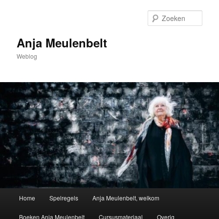
Spring
naar
Zoek
de
primaire
Anja Meulenbelt
inhoud
Weblog
Hoofdmenu
Home
Spelregels
Anja Meulenbelt, welkom
Boeken Anja Meulenbelt
Cursusmateriaal
Overig