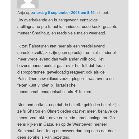
Anja
op
zaterdag 6 september 2008 om 8.49
schreef:
Uw overbekende en buitengewoon eenzijdige
stellingname pro-Israel is inmiddels oude koek, geachte
meneer Smalhout, en reeds vele malen weerlegd.
Ik zet Palestijnen niet neer als een ‘vredelievend
sprookjesvolk’, ze zijn geen sprookje, en niet minder of
meer vredelievend dan welk ander volk ook. Het
bovenstaande bericht gaat over het feit dat Israel
disproportioneel gewelddadig reageert ook als de
Palestijnen geweldloos verzet plegen – waarover u de
feiten kunt vinden bij Israelische
mensenrechtenorganisaties als B’Tselem.
Niemand ontkent nog dat de bezette gebieden bezet zijn,
zelfs Sharon en Olmert deden dat niet meer, behalve de
meest verstokte, dove en blinde Israel-apologeten. Ga
eens kijken in Gaza, en op de Westoever, meneer
Smalhout, kom terug en beweer dan nog eens dat daar
geen sprake is van bezetting.