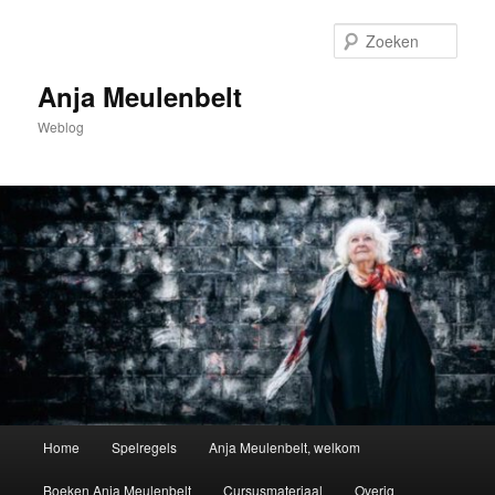
Spring
naar
Zoek
de
primaire
Anja Meulenbelt
inhoud
Weblog
Hoofdmenu
Home
Spelregels
Anja Meulenbelt, welkom
Boeken Anja Meulenbelt
Cursusmateriaal
Overig