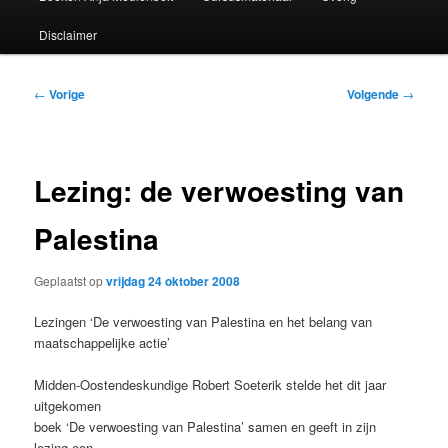
Disclaimer
Bericht
←
Vorige
Volgende
→
navigatie
Lezing: de verwoesting van
Palestina
Geplaatst op
vrijdag 24 oktober 2008
Lezingen ‘De verwoesting van Palestina en het belang van
maatschappelijke actie’
Midden-Oostendeskundige Robert Soeterik stelde het dit jaar
uitgekomen
boek ‘De verwoesting van Palestina’ samen en geeft in zijn
lezing een