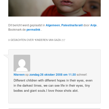
Dit bericht werd geplaatst in
Algemeen
,
Palestina/Israël
door
Anja
.
Bookmark de
permalink
.
3 GEDACHTEN OVER “
KINDEREN VAN GAZA (1)
”
Nisreen
op
zondag 26 oktober 2008 om 11.50
schreef:
Different children with different hopes in their eyes, even
in the darkest times, we can see life in their eyes, tiny
bodies and giant souls.I love those shots alot.