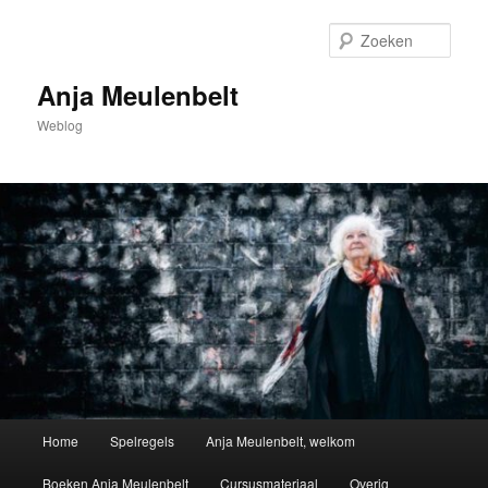
Spring
naar
Zoek
de
primaire
Anja Meulenbelt
inhoud
Weblog
Hoofdmenu
Home
Spelregels
Anja Meulenbelt, welkom
Boeken Anja Meulenbelt
Cursusmateriaal
Overig