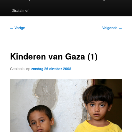
Disclaimer
Bericht
←
Vorige
Volgende
→
navigatie
Kinderen van Gaza (1)
Geplaatst op
zondag 26 oktober 2008