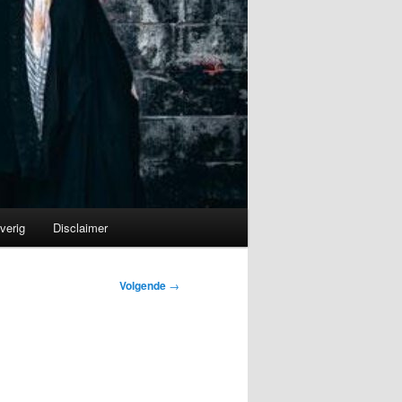
verig
Disclaimer
Volgende
→