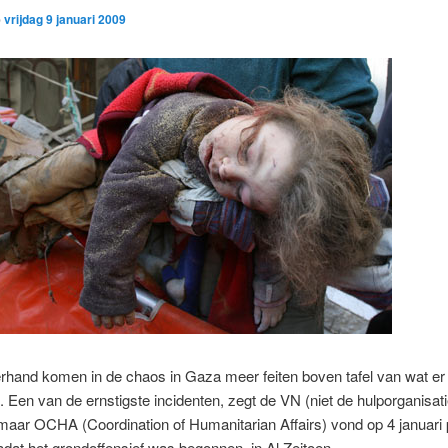
p
vrijdag 9 januari 2009
hand komen in de chaos in Gaza meer feiten boven tafel van wat er 
. Een van de ernstigste incidenten, zegt de VN (niet de hulporganisat
ar OCHA (Coordination of Humanitarian Affairs) vond op 4 januari p
dat het grondoffensief was begonnen, in Al Zeitoen.