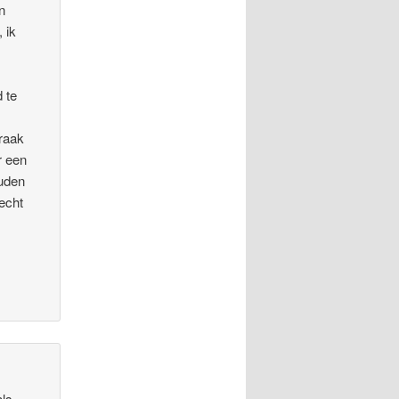
n
 ik
 te
praak
r een
ouden
recht
als