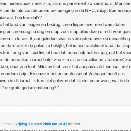
 geen nederlander meer zijn, als ons parlement zo verblind is, Münche
Ik zie de foto van de pro-israel betoging in de NRC, rabijn Soetendorp,
liberaal, hoe kan dat??
 is het land van leugen en bedrog, jaren liegen over een twee staten
ing en jaren dag na dag en stap voor stap alles doen om dit voor goed
deren. In Israel, 9 jaar geleden, was ik verbijsterd over de minachting
e de israelier de palestijn bekijkt, het is een racistisch land. de uits
eken terug van tsipi livi, of hoe dat mens ook heten mag, dat het voo
en democratisch israel beter zou zijn als de israelische ‘arabieren’ z
kken, daar zou toch Milosevitsch voor het Joegoslavië tribunaal met 
eroordeeld zijn. En onze mensenrechtenschat Verhagen heeft alle
wen in dit israel. Ik kan niet geloven dat hij niet beter weet, wat is de
? de grote godsdienstoorlog??
inders
op
vrijdag 9 januari 2009 om 18.41
schreef:
 mijn paspoort maar op marktplaats gezet, want je moet je schamen 