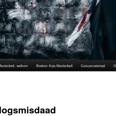
Meulenbelt, welkom
Boeken Anja Meulenbelt
Cursusmateriaal
O
logsmisdaad