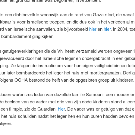
 is een dichtbevolkte woonwijk aan de rand van Gaza-stad, die vanaf
kbaar is voor Israelische troepen, en die dus ook in het verleden al
rd van Israelische aanvallen, zie bijvoorbeeld
hier
en
hier
, in 2004, to
t bombardement ging kijken.
e getuigenverklaringen die de VN heeft verzameld werden ongeveer 
geëvacueerd door het Israëlische leger en ondergebracht in een geb
ping. Ze kregen de instructie om voor hun eigen veiligheid binnen te bl
 uur later bombardeerde het leger het huis met mortiergranaten. Dert
Volgens OCHA bestond de helft van de opgesloten groep uit kinderen.
doden waren zes leden van dezelfde familie Samouni, een moeder en 
de beelden van de vader met drie van zijn dode kinderen stond al eerd
een filmpje, zie de Guardian,
hier
. De vader was er getuige van dat er
het huis schuilden nadat het leger hen en hun buren hadden bevole
lijven.