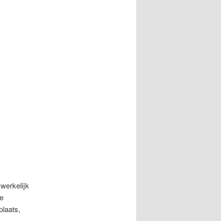
werkelijk
ie
laats,