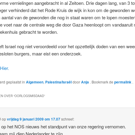
orme vernielingen aangebracht in al Zeitoen. Drie dagen lang, van 3 tot
leger verhinderd dat het Rode Kruis de wijk in kon om de gewonden w
n aantal van de gewonden die nog in staat waren om te lopen moeste
te voet naar de centrale weg die door Gaza heenloopt om vandaaruit 
iekenhuis gebracht te worden.
t Israel nog niet veroordeeld voor het opzettelijk doden van een wee
sloten burgers, maar eist een onderzoek.
Hier.
werd geplaatst in
Algemeen
,
Palestina/Israël
door
Anja
. Bookmark de
permalink
.
N OVER “
OORLOGSMISDAAD
”
U
op
vrijdag 9 januari 2009 om 17.07
schreef:
t op het NOS nieuws het standpunt van onze regering vernomen.
aam mij diep Nederlander te zijn.