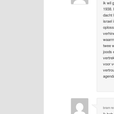
ik wil
1938. 
dacht 
israel
oploss
verhin
waarme
twee w
joods 
vertre
voor v
vertrou
agenda
bram re
ik heb