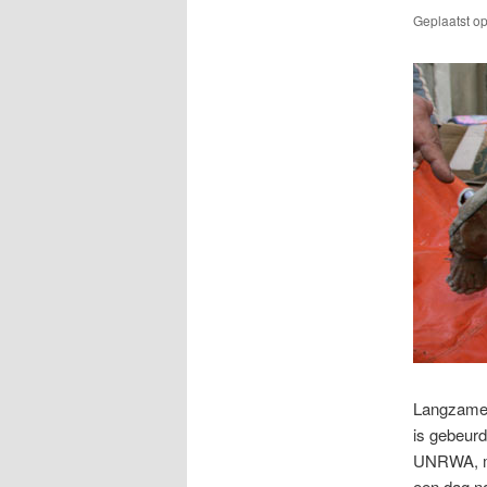
Geplaatst o
Langzamer
is gebeurd
UNRWA, ma
een dag na