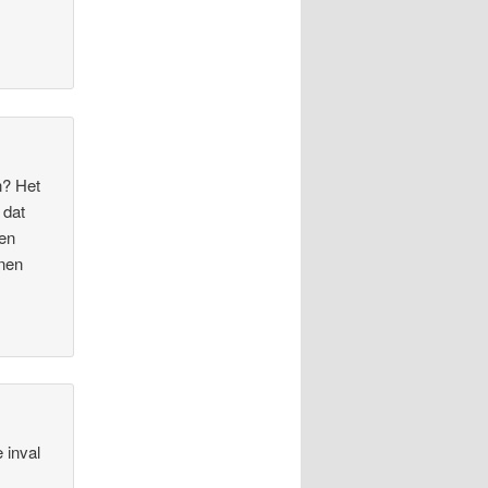
n? Het
 dat
 en
nnen
 inval