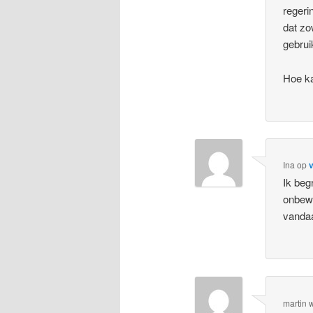
regeri
dat zo
gebruik
Hoe ka
Ina
op
v
Ik begr
onbewo
vandaa
martin 