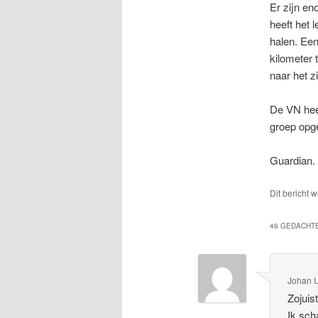
Er zijn en
heeft het 
halen. Ee
kilometer 
naar het z
De VN heef
groep opge
Guardian.
Dit bericht 
46 GEDACHTE
Johan 
Zojuis
Ik sch