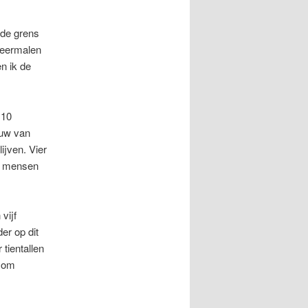
 de grens
 meermalen
en ik de
110
ouw van
ijven. Vier
ig mensen
vijf
er op dit
 tientallen
n om