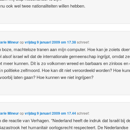
 nu ook wel twee nationaliteiten willen hebben.
arie Mineur
op
vrijdag 9 januari 2009 om 17.38
schreef:
 in boze, machteloze tranen aan mijn computer. Hoe kan je zoiets doe
wel alsof israel wil dat de internationale gemeenschap ingrijpt, omdat ze
iet meer kunnen. Dit is zo volkomen wreed en barbaars en zinloos en
 politieke zelfmoord. Hoe kan dit niet veroordeeld worden? Hoe ku
 voorbij laten gaan? Hoe kunnen we niet ingrijpen?
arie Mineur
op
vrijdag 9 januari 2009 om 17.44
schreef:
 die reactie van Verhagen. “Nederland heeft de indruk dat Israël bij de
Gazastrook het humanitair oorlogsrecht respecteert. De Nederlandse