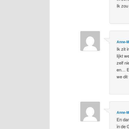
Ik zou
Anne-M
Ik zit
lijkt 
zelf n
en… En
we dit
Anne-M
En dan
in de 