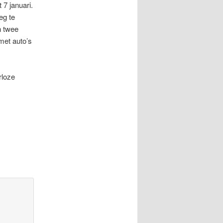
 7 januari.
eg te
n twee
met auto’s
rloze