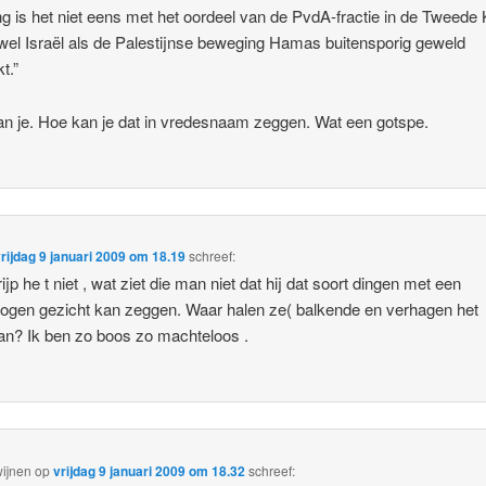
ng is het niet eens met het oordeel van de PvdA-fractie in de Tweed
wel Israël als de Palestijnse beweging Hamas buitensporig geweld
t.”
n je. Hoe kan je dat in vredesnaam zeggen. Wat een gotspe.
rijdag 9 januari 2009 om 18.19
schreef:
ijp he t niet , wat ziet die man niet dat hij dat soort dingen met een
gen gezicht kan zeggen. Waar halen ze( balkende en verhagen het
n? Ik ben zo boos zo machteloos .
wijnen
op
vrijdag 9 januari 2009 om 18.32
schreef: