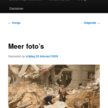
Disclaimer
Bericht
←
Vorige
Volgende
→
navigatie
Meer foto’s
Geplaatst op
vrijdag 20 februari 2009