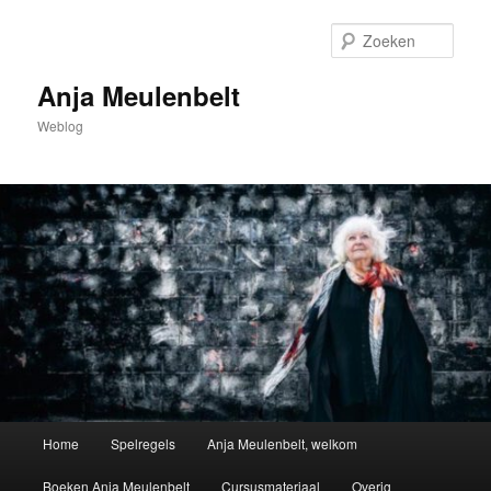
Spring
naar
Zoek
de
primaire
Anja Meulenbelt
inhoud
Weblog
Hoofdmenu
Home
Spelregels
Anja Meulenbelt, welkom
Boeken Anja Meulenbelt
Cursusmateriaal
Overig