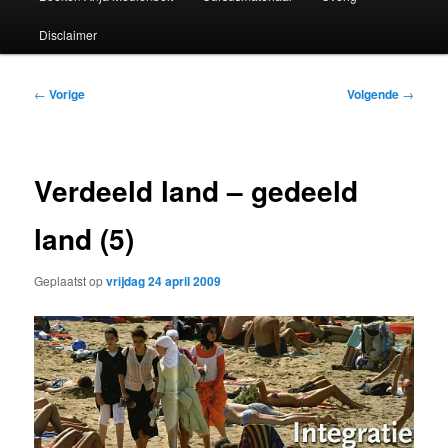
Disclaimer
Bericht
←
Vorige
Volgende
→
navigatie
Verdeeld land – gedeeld
land (5)
Geplaatst op
vrijdag 24 april 2009