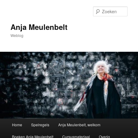
Spring
naar
Zoek
de
primaire
Anja Meulenbelt
inhoud
Weblog
Hoofdmenu
Home
Spelregels
Anja Meulenbelt, welkom
Boeken Anja Meulenbelt
Cursusmateriaal
Overig