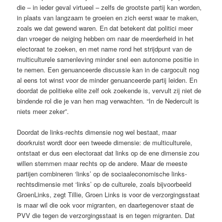
die – in ieder geval virtueel – zelfs de grootste partij kan worden,
in plaats van langzaam te groeien en zich eerst waar te maken,
zoals we dat gewend waren. En dat betekent dat politici meer
dan vroeger de neiging hebben om naar de meerderheid in het
electoraat te zoeken, en met name rond het strijdpunt van de
multiculturele samenleving minder snel een autonome positie in
te nemen. Een genuanceerde discussie kan in de cargocult nog
al eens tot winst voor de minder genuanceerde partij leiden. En
doordat de politieke elite zelf ook zoekende is, vervult zij niet de
bindende rol die je van hen mag verwachten. “In de Nedercult is
niets meer zeker”.
Doordat de links-rechts dimensie nog wel bestaat, maar
doorkruist wordt door een tweede dimensie: de multiculturele,
ontstaat er dus een electoraat dat links op de ene dimensie zou
willen stemmen maar rechts op de andere. Maar de meeste
partijen combineren ‘links’ op de sociaaleconomische links-
rechtsdimensie met ‘links’ op de culturele, zoals bijvoorbeeld
GroenLinks, zegt Tillie, Groen Links is voor de verzorgingsstaat
is maar wil die ook voor migranten, en daartegenover staat de
PVV die tegen de verzorgingsstaat is en tegen migranten. Dat