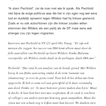
“Ik stem Pechtold”, zei de man met wie ik sprak. Als Pechtold
niet bijna de enige politicus was die het in zijn ogen nog wel eens
luid en duidelijk opneemt tegen Wilders had hij linkser gestemd.
Zoals er nu ook autochtonen zijn die linkser zouden willen
stemmen dan Wilders als een partij als de SP maar eens wat
strenger zou zijn tegen migranten.
Interview met Pechtold in VN (25 april 09). Vraag: “Er zijn ook
mensen die zeggen: het succes van D66 komt alleen maar door de
felle aanvallen van Pechtold op Geert Wilders. Femke Halsema
voorspelde: als Wilders straks daalt in de peilingen, daalt D66 mee”.
Pechtold: “Dat vind ik een analyse van de koude grond. Met Wilders
kreeg ik een flinke aanvaring omdat ik de term ’tsunami van
islamisering’ zó over de grens vond. Toen heb ik het debat met hem
opgezocht. Ik heb er soms wel aan getwijfeld of ik daar verstandig
aan deed. Femke zei: ‘Je moet hem niet groter maken dan hij is.’ Maar
ik dacht; ik laat hem hier niet mee wegkomen. Ik zit vaak te wachten
of collega’s van andere partijen hem nog gaan aanpakken. Maar die
zitten met een schuin oog te kijken naar hun kiezers. We danken onze