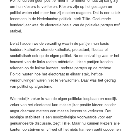
Politici durven geen positie meer in te nemen omdat zij bang zijn
om hun kiezers te verliezen. Kiezers zijn op hol geslagen en
politici weten niet meer hoe zij moeten reageren. Dat is een uniek
fenomeen in de Nederlandse politiek, stelt Tillie. Gedurende
honderd jaar was de electorale basis van de politieke partijen
wel
stabiel.
Eerst hadden we de verzuiling waarin de partijen hun basis
hadden: katholiek stemde katholiek, protestant, liberaal of
socialistisch ook op de eigen politici. Na de ontzuiling was er het
houvast van de links-rechts oriëntatie: linkse partijen konden
rekenen op de linkse kiezers, rechtse partijen op de rechtse.
Politici wisten hoe het electoraat in elkaar stak, heftige
verschuivingen waren niet te verwachten. Daar was het gedrag
van politici op afgestemd.
Wie redelijk zeker is van de eigen politieke loopbaan en redelijk
zeker van het electoraat kan makkelijker positie kiezen zonder
angst daarmee meteen een massa kiezers te verliezen. Die
redelijke stabiliteit is een noodzakelijke voorwaarde voor een
genuanceerde discussie, zegt Tillie. Maar nu kunnen kiezers alle
kanten op stuiven en vrijwel uit het niets kan een partij opdoemen