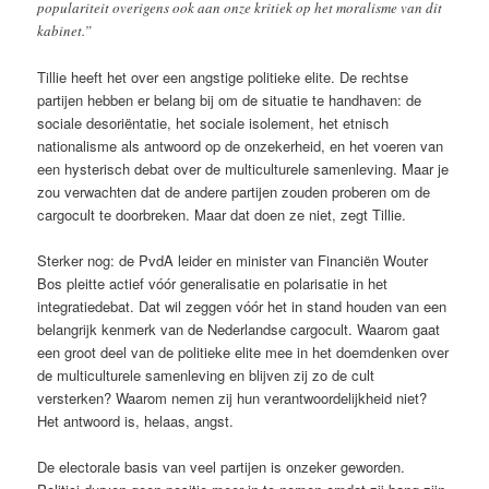
populariteit overigens ook aan onze kritiek op het moralisme van dit
kabinet.”
Tillie heeft het over een angstige politieke elite. De rechtse
partijen hebben er belang bij om de situatie te handhaven: de
sociale desoriëntatie, het sociale isolement, het etnisch
nationalisme als antwoord op de onzekerheid, en het voeren van
een hysterisch debat over de multiculturele samenleving. Maar je
zou verwachten dat de andere partijen zouden proberen om de
cargocult te doorbreken. Maar dat doen ze niet, zegt Tillie.
Sterker nog: de PvdA leider en minister van Financiën Wouter
Bos pleitte actief vóór generalisatie en polarisatie in het
integratiedebat. Dat wil zeggen vóór het in stand houden van een
belangrijk kenmerk van de Nederlandse cargocult. Waarom gaat
een groot deel van de politieke elite mee in het doemdenken over
de multiculturele samenleving en blijven zij zo de cult
versterken? Waarom nemen zij hun verantwoordelijkheid niet?
Het antwoord is, helaas, angst.
De electorale basis van veel partijen is onzeker geworden.