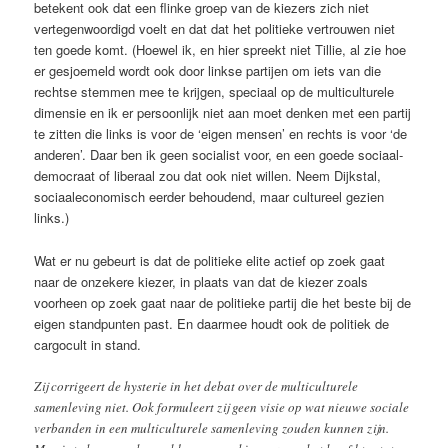
betekent ook dat een flinke groep van de kiezers zich niet
vertegenwoordigd voelt en dat dat het politieke vertrouwen niet
ten goede komt. (Hoewel ik, en hier spreekt niet Tillie, al zie hoe
er gesjoemeld wordt ook door linkse partijen om iets van die
rechtse stemmen mee te krijgen, speciaal op de multiculturele
dimensie en ik er persoonlijk niet aan moet denken met een partij
te zitten die links is voor de ‘eigen mensen’ en rechts is voor ‘de
anderen’. Daar ben ik geen socialist voor, en een goede sociaal-
democraat of liberaal zou dat ook niet willen. Neem Dijkstal,
sociaaleconomisch eerder behoudend, maar cultureel gezien
links.)
Wat er nu gebeurt is dat de politieke elite actief op zoek gaat
naar de onzekere kiezer, in plaats van dat de kiezer zoals
voorheen op zoek gaat naar de politieke partij die het beste bij de
eigen standpunten past. En daarmee houdt ook de politiek de
cargocult in stand.
Zij corrigeert de hysterie in het debat over de multiculturele
samenleving niet. Ook formuleert zij geen visie op wat nieuwe sociale
verbanden in een multiculturele samenleving zouden kunnen zijn.