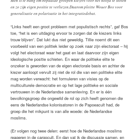
Men is te bang om bepaalde groepen kiezers voor het hoofd te stoten
en zo zijn eigen positie te verliezen.Daarom pleitte Wouer Bos voor
generalisatie en polarisatie in het integratiedebat.
“Links heeft een groot probleem met populistisch rechts”, gaf Bos
toe, “het is een uitdaging ervoor te zorgen dat de kiezers links
trouw blijven”. Dat lukt dus niet geweldig. Tillie noemt dit een
voorbeeld van een politiek leider op zoek naar zijn electoraat – hij
volgt het electoraat waar het gaat en laat daarvoor zijn eigen
ideologische positie schieten. En waar de politieke elite te
onzeker is geworden van de eigen electorale basis en achter de
kiezer aanloopt vervult zij niet de rol die van een politieke elite
mag worden verwacht: het formuleren van visies op de
multiculturele democratie en op het lage politieke en sociale
vertrouwen in de Nederlandse samenleving. En er is één
bevolkingsgroep die ongewild de rol op zich heeft genomen die
eens de Nederlandse kolonisatoren in de Papoeacult had, de
groep die het mikpunt is van alle woede: de Nederlandse
moslims.
(Er volgen nog twee delen: eerst hoe de Nederlandse moslims
reageren in de cargocult. En dan vat ik de discussie samen, en