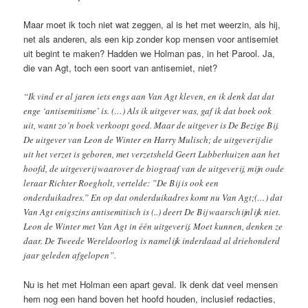
Maar moet ik toch niet wat zeggen, al is het met weerzin, als hij,
net als anderen, als een kip zonder kop mensen voor antisemiet
uit begint te maken? Hadden we Holman pas, in het Parool. Ja,
die van Agt, toch een soort van antisemiet, niet?
“Ik vind er al jaren iets engs aan Van Agt kleven, en ik denk dat dat
enge ‘antisemitisme’ is. (…) Als ik uitgever was, gaf ik dat boek ook
uit, want zo’n boek verkoopt goed. Maar de uitgever is De Bezige Bij.
De uitgever van Leon de Winter en Harry Mulisch; de uitgeverij die
uit het verzet is geboren, met verzetsheld Geert Lubberhuizen aan het
hoofd, de uitgeverij waarover de biograaf van de uitgeverij, mijn oude
leraar Richter Roegholt, vertelde: ”De Bij is ook een
onderduikadres.” En op dat onderduikadres komt nu Van Agt;(…) dat
Van Agt enigszins antisemitisch is (..) deert De Bij waarschijnlijk niet.
Leon de Winter met Van Agt in één uitgeverij. Moet kunnen, denken ze
daar. De Tweede Wereldoorlog is namelijk inderdaad al driehonderd
jaar geleden afgelopen”.
Nu is het met Holman een apart geval. Ik denk dat veel mensen
hem nog een hand boven het hoofd houden, inclusief redacties,