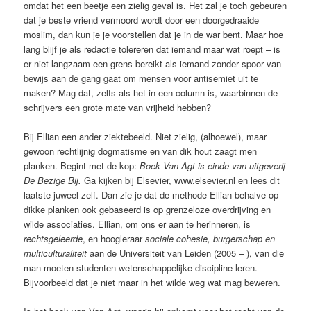
omdat het een beetje een zielig geval is. Het zal je toch gebeuren
dat je beste vriend vermoord wordt door een doorgedraaide
moslim, dan kun je je voorstellen dat je in de war bent. Maar hoe
lang blijf je als redactie tolereren dat iemand maar wat roept – is
er niet langzaam een grens bereikt als iemand zonder spoor van
bewijs aan de gang gaat om mensen voor antisemiet uit te
maken? Mag dat, zelfs als het in een column is, waarbinnen de
schrijvers een grote mate van vrijheid hebben?
Bij Ellian een ander ziektebeeld. Niet zielig, (alhoewel), maar
gewoon rechtlijnig dogmatisme en van dik hout zaagt men
planken. Begint met de kop:
Boek Van Agt is einde van uitgeverij
De Bezige Bij.
Ga kijken bij Elsevier, www.elsevier.nl en lees dit
laatste juweel zelf. Dan zie je dat de methode Ellian behalve op
dikke planken ook gebaseerd is op grenzeloze overdrijving en
wilde associaties. Ellian, om ons er aan te herinneren, is
rechtsgeleerde
, en hoogleraar
sociale cohesie, burgerschap en
multiculturaliteit
aan de Universiteit van Leiden (2005 – ), van die
man moeten studenten wetenschappelijke discipline leren.
Bijvoorbeeld dat je niet maar in het wilde weg wat mag beweren.