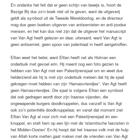
En ondanks het feit dat er geen schijn van bewijs is, hoort de
Bezige Bij dus zo’n boek niet uit te geven, want de uitgeverij
geldt als symbool uit de Tweede Wereldoorlog, en de directeur
mag dus geen boeken uitgeven van antisemieten en anti-joodse
mensen, en het kan dus niet zijn dat de uitgever het manuscript
van Van Agt heeft gelezen en daar, uiteraard, want Van Agt is
geen antisemiet, geen spoor van jodenhaat in heeft aangetroffen.
Ellian weet het beter, want Ellian heeft net als Holman een
onderbuik met gevoel erin. Hij meent nog een foto gezien te
hebben van Van Agt met een Palestijnensjaal om en weet dus
helderziend als hij is met zijn onderbuik meteen dat hij de sjaal
gekregen moet hebben van zijn ‘Hamasvriendjes”. Van Agt heeft
geen Hamasvriendjes. Die sjaal is volgens Ellian een symbool
dat ook gedragen wordt door zijn Iraanse vijanden, die
ongewapende burgers doodknuppelen, dus vanzelf is Van Agt
ook zo’n potentiële doodknuppelaar, en vanaf dat moment ziet
Ellian Van Agt al voor zich met een Palestijnensjaal èn een
knuppel, en stelt hem op een lijn met de ‘islamitische fascisten in
het Midden-Oosten’ En hij hoopt dat het Iraanse volk met de hulp
van Allah korte metten gaat maken met de vrienden van Van Agt