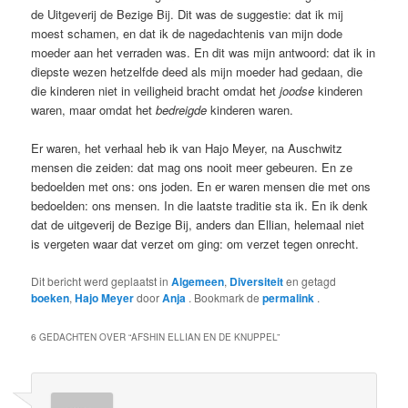
de Uitgeverij de Bezige Bij. Dit was de suggestie: dat ik mij
moest schamen, en dat ik de nagedachtenis van mijn dode
moeder aan het verraden was. En dit was mijn antwoord: dat ik in
diepste wezen hetzelfde deed als mijn moeder had gedaan, die
die kinderen niet in veiligheid bracht omdat het
joodse
kinderen
waren, maar omdat het
bedreigde
kinderen waren.
Er waren, het verhaal heb ik van Hajo Meyer, na Auschwitz
mensen die zeiden: dat mag ons nooit meer gebeuren. En ze
bedoelden met ons: ons joden. En er waren mensen die met ons
bedoelden: ons mensen. In die laatste traditie sta ik. En ik denk
dat de uitgeverij de Bezige Bij, anders dan Ellian, helemaal niet
is vergeten waar dat verzet om ging: om verzet tegen onrecht.
Dit bericht werd geplaatst in
Algemeen
,
Diversiteit
en getagd
boeken
,
Hajo Meyer
door
Anja
. Bookmark de
permalink
.
6 GEDACHTEN OVER “
AFSHIN ELLIAN EN DE KNUPPEL
”