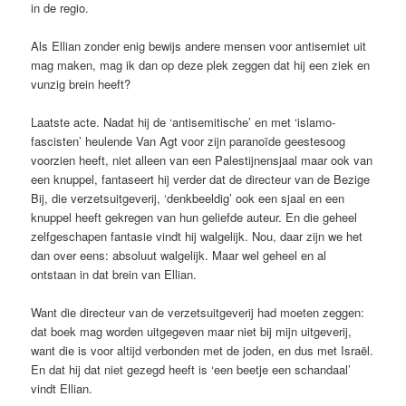
in de regio.
Als Ellian zonder enig bewijs andere mensen voor antisemiet uit
mag maken, mag ik dan op deze plek zeggen dat hij een ziek en
vunzig brein heeft?
Laatste acte. Nadat hij de ‘antisemitische’ en met ‘islamo-
fascisten’ heulende Van Agt voor zijn paranoïde geestesoog
voorzien heeft, niet alleen van een Palestijnensjaal maar ook van
een knuppel, fantaseert hij verder dat de directeur van de Bezige
Bij, die verzetsuitgeverij, ‘denkbeeldig’ ook een sjaal en een
knuppel heeft gekregen van hun geliefde auteur. En die geheel
zelfgeschapen fantasie vindt hij walgelijk. Nou, daar zijn we het
dan over eens: absoluut walgelijk. Maar wel geheel en al
ontstaan in dat brein van Ellian.
Want die directeur van de verzetsuitgeverij had moeten zeggen:
dat boek mag worden uitgegeven maar niet bij mijn uitgeverij,
want die is voor altijd verbonden met de joden, en dus met Israël.
En dat hij dat niet gezegd heeft is ‘een beetje een schandaal’
vindt Ellian.