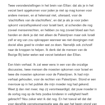
Twee veronderstellingen in het brein van Ellian: dat als je in het
verzet bent opgekomen voor joden je niet op mag komen voor
andere mensen, en al helemaal niet, uiteraard, voor de
‘slachtoffers van de slachtoffers’, en dat je als je voor joden
opkomt vanzelfsprekend voor Israël bent, al schenden die nog
zoveel mensenrechten, en hebben ze nog zoveel bloed aan hun
handen en denk je dat niet alleen de Palestijnen maar ook Israël
zelf er erg van zou opknappen wanneer we niet doorgingen met
dociel alles goed te vinden wat ze doen. Namelijk ook zichzelf
naar de knoppen te helpen. Ik denk dat de mensen van de
Bezige Bij beter weten wat verzet betekent dan Ellian.
Een klein verhaal. Ik zat weer eens in een van die onzalige
discussies, twee mensen die moesten opkomen voor Israel en
twee die moesten opkomen voor de Palestijnen. Ik had mijn
verhaal gehouden, voor de rechten van Palestijnen. Stond er een
mevrouw op in het publiek die mijn moeder nog had gekend.
Weet jij dan niet meer, riep zij verontwaardigd, dat jouw moeder in
de oorlog nog op de fiets joodse kinderen in veiligheid heeft
gebracht? Nou zeker wist ik dat nog. En het toeval wil dat dat
voor dezelfde verzetsorganisatie was die aan het begin stond van