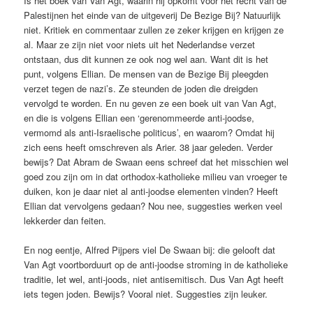
Is het boek van Van Agt, waarin hij opkomt voor het recht van de
Palestijnen het einde van de uitgeverij De Bezige Bij? Natuurlijk
niet. Kritiek en commentaar zullen ze zeker krijgen en krijgen ze
al. Maar ze zijn niet voor niets uit het Nederlandse verzet
ontstaan, dus dit kunnen ze ook nog wel aan. Want dit is het
punt, volgens Ellian. De mensen van de Bezige Bij pleegden
verzet tegen de nazi’s. Ze steunden de joden die dreigden
vervolgd te worden. En nu geven ze een boek uit van Van Agt,
en die is volgens Ellian een ‘gerenommeerde anti-joodse,
vermomd als anti-Israelische politicus’, en waarom? Omdat hij
zich eens heeft omschreven als Arier. 38 jaar geleden. Verder
bewijs? Dat Abram de Swaan eens schreef dat het misschien wel
goed zou zijn om in dat orthodox-katholieke milieu van vroeger te
duiken, kon je daar niet al anti-joodse elementen vinden? Heeft
Ellian dat vervolgens gedaan? Nou nee, suggesties werken veel
lekkerder dan feiten.
En nog eentje, Alfred Pijpers viel De Swaan bij: die gelooft dat
Van Agt voortborduurt op de anti-joodse stroming in de katholieke
traditie, let wel, anti-joods, niet antisemitisch. Dus Van Agt heeft
iets tegen joden. Bewijs? Vooral niet. Suggesties zijn leuker.