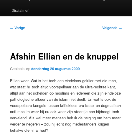
Disclaimer
Bericht
←
Vorige
Volgende
→
navigatie
Afshin Ellian en de knuppel
Geplaatst op
donderdag 20 augustus 2009
Ellian weer. Wat is het toch een eindeloos geklier met die man,
wat staat hij toch altijd voorspelbaar aan de ultra-rechtse kant,
altijd aan het schelden op moslims en iedereen die zijn eindeloze
pathologische afkeer van de islam niet deelt. En wat is ook de
voorspelbare kongsie tussen kritiekloos pro-Israel en dogmatisch
anti-moslim waar hij nu ook weer zijn steentje aan bijdraagt toch
vervelend. Als wel meer mensen heb ik de neiging om hem maar
verder te negeren – zou hij echt nog medestanders krijgen
behalve die hij al had?