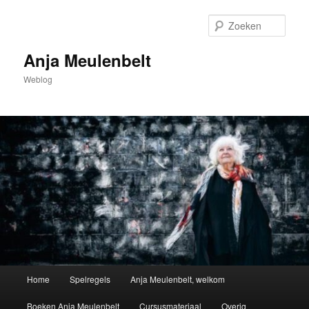
Spring
naar
Zoek
de
primaire
Anja Meulenbelt
inhoud
Weblog
Hoofdmenu
Home
Spelregels
Anja Meulenbelt, welkom
Boeken Anja Meulenbelt
Cursusmateriaal
Overig