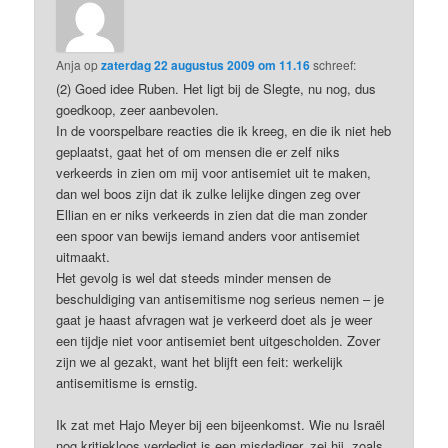
Anja
op
zaterdag 22 augustus 2009 om 11.16
schreef:
(2) Goed idee Ruben. Het ligt bij de Slegte, nu nog, dus
goedkoop, zeer aanbevolen.
In de voorspelbare reacties die ik kreeg, en die ik niet heb
geplaatst, gaat het of om mensen die er zelf niks
verkeerds in zien om mij voor antisemiet uit te maken,
dan wel boos zijn dat ik zulke lelijke dingen zeg over
Ellian en er niks verkeerds in zien dat die man zonder
een spoor van bewijs iemand anders voor antisemiet
uitmaakt.
Het gevolg is wel dat steeds minder mensen de
beschuldiging van antisemitisme nog serieus nemen – je
gaat je haast afvragen wat je verkeerd doet als je weer
een tijdje niet voor antisemiet bent uitgescholden. Zover
zijn we al gezakt, want het blijft een feit: werkelijk
antisemitisme is ernstig.
Ik zat met Hajo Meyer bij een bijeenkomst. Wie nu Israël
nog kritiekloos verdedigt is een misdadiger, zei hij, zoals