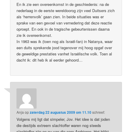
En ik zie een overeenkomst in de geschiedenis: na de
nederlaag in de eerste wereldoorog zijn veel Duitsers zich
als ‘herrenvolk’ gaan zien. In beide situaties was er
sprake van een gevoel van vernedering dat deze reactie
oproept. En ook in de tragische gebeurtenissen daarna
zie ik overeenkomst.
In 1963 was ik (toen nog als Israël-fan) in Natanya, waar
een duits sprekende jood tegenover mij hoog opgaf over
de geweldige prestaties vanhet Israëlische volk. Toen al
dacht ik: dit heb ik al eerder gehoord…
Anja
op
zaterdag 22 augustus 2009 om 11.10
schreef:
Volgens mij ligt dat simpeler, Jov. Het idee is dat joden
die destijds extreem slachtoffer waren nog steeds
slachtoffer zijn en nu van die nare Arabieren. Het blijkt