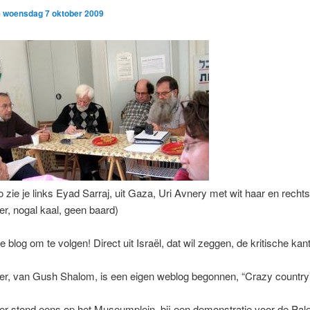
p
woensdag 7 oktober 2009
o zie je links Eyad Sarraj, uit Gaza, Uri Avnery met wit haar en rech
r, nogal kaal, geen baard)
 blog om te volgen! Direct uit Israël, dat wil zeggen, de kritische kan
er, van Gush Shalom, is een eigen weblog begonnen, “Crazy country
r stond eens op het Museumplein, bij een demonstratie voor de Pale