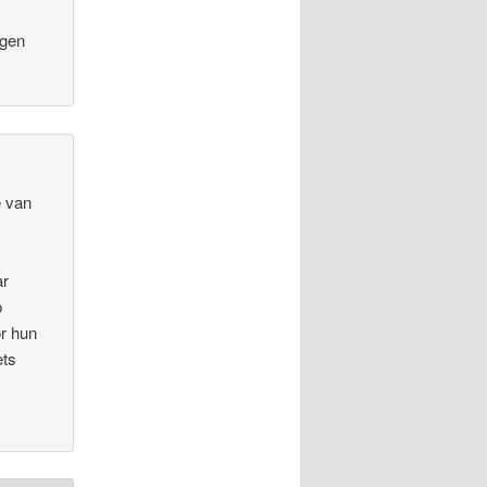
agen
e van
ar
p
or hun
ets