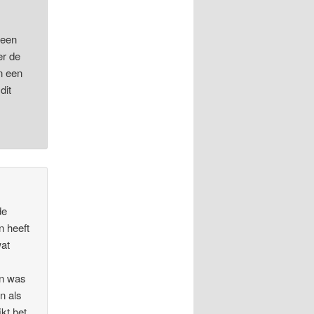
 een
er de
n een
dit
de
n heeft
wat
en was
n als
jkt het