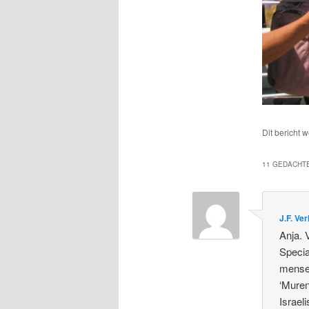
Dit bericht 
11 GEDACHTE
J.F. Ve
Anja. 
Specia
mensen
‘Muren
Israel