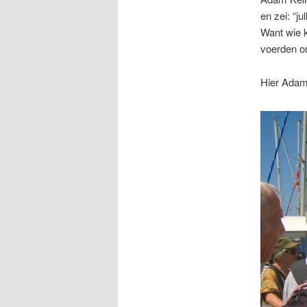
en zei: “ju
Want wie k
voerden o
Hier Adam 