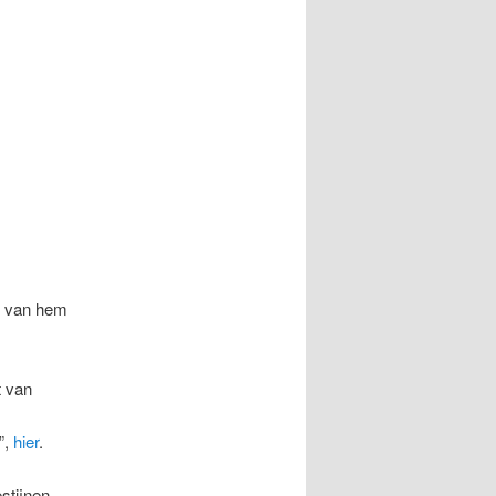
ts van hem
t van
”,
hier
.
stijnen,