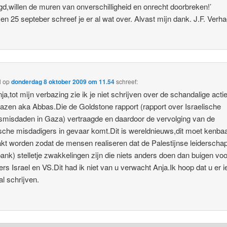
gd,willen de muren van onverschilligheid en onrecht doorbreken!’
en 25 septeber schreef je er al wat over. Alvast mijn dank. J.F. Verh
l
op
donderdag 8 oktober 2009 om 11.54
schreef:
ja,tot mijn verbazing zie ik je niet schrijven over de schandalige acti
zen aka Abbas.Die de Goldstone rapport (rapport over Israelische
smisdaden in Gaza) vertraagde en daardoor de vervolging van de
ische misdadigers in gevaar komt.Dit is wereldnieuws,dit moet kenba
t worden zodat de mensen realiseren dat de Palestijnse leiderscha
ank) stelletje zwakkelingen zijn die niets anders doen dan buigen vo
rs Israel en VS.Dit had ik niet van u verwacht Anja.Ik hoop dat u er i
al schrijven.