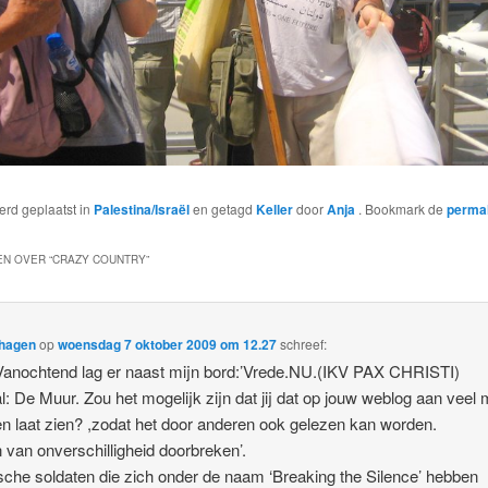
werd geplaatst in
Palestina/Israël
en getagd
Keller
door
Anja
. Bookmark de
perma
N OVER “
CRAZY COUNTRY
”
rhagen
op
woensdag 7 oktober 2009 om 12.27
schreef:
Vanochtend lag er naast mijn bord:’Vrede.NU.(IKV PAX CHRISTI)
l: De Muur. Zou het mogelijk zijn dat jij dat op jouw weblog aan veel
 laat zien? ,zodat het door anderen ook gelezen kan worden.
 van onverschilligheid doorbreken’.
ische soldaten die zich onder de naam ‘Breaking the Silence’ hebben