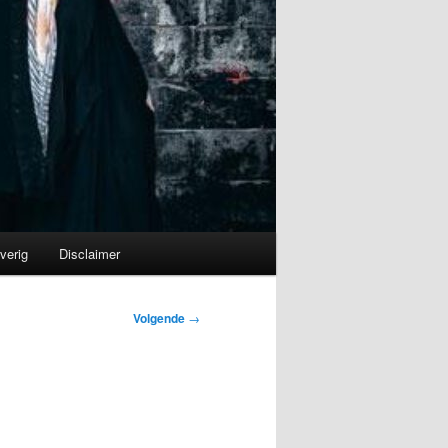
verig
Disclaimer
Volgende
→