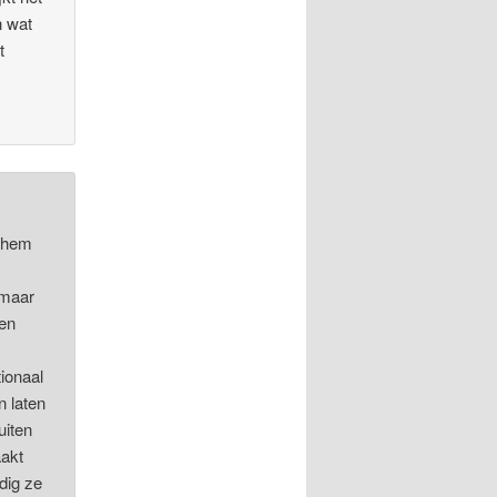
n wat
t
t hem
 maar
gen
tionaal
n laten
uiten
aakt
ldig ze