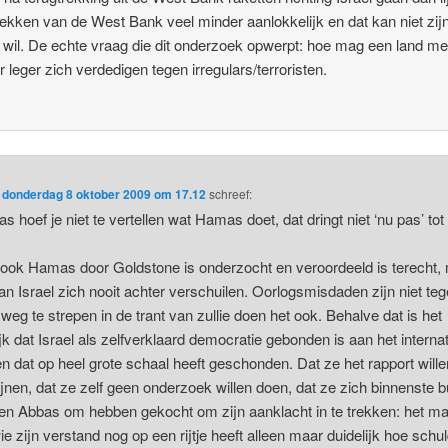
rekken van de West Bank veel minder aanlokkelijk en dat kan niet zij
wil. De echte vraag die dit onderzoek opwerpt: hoe mag een land me
er leger zich verdedigen tegen irregulars/terroristen.
p
donderdag 8 oktober 2009 om 17.12
schreef:
as hoef je niet te vertellen wat Hamas doet, dat dringt niet ‘nu pas’ to
 ook Hamas door Goldstone is onderzocht en veroordeeld is terecht,
an Israel zich nooit achter verschuilen. Oorlogsmisdaden zijn niet te
 weg te strepen in de trant van zullie doen het ook. Behalve dat is het
ijk dat Israel als zelfverklaard democratie gebonden is aan het interna
en dat op heel grote schaal heeft geschonden. Dat ze het rapport wille
jnen, dat ze zelf geen onderzoek willen doen, dat ze zich binnenste b
en Abbas om hebben gekocht om zijn aanklacht in te trekken: het m
ie zijn verstand nog op een rijtje heeft alleen maar duidelijk hoe schu