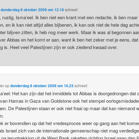
p
donderdag 8 oktober 2009 om 12.18
schreef:
, rustig, Isma’eel. Ik ben niet een krant met een redactie, ik ben maar
n, en ik kan niet altijd alles bijbenen, ik kan ook niet de hele dag acht
er blijven zitten, ik heb nog meer werk. Maar ik was al begonnen aa
ver Abbas en het komt er aan, want ik ben het zeker met je eens, dat 
rg is. Heel veel Palestijnen zijn er ook ziedend kwaad over.
der
op
donderdag 8 oktober 2009 om 16.23
schreef:
’eel: Het kan zijn dat het inmiddels tot Abbas is doorgedrongen dat 
 van Hamas in Gaza van Goldstone ook het stempel oorlogsmisdade
en. De Palestijnen staan er ook niet fraai op maar dat kan niemand 
n.
ek er bovendien op dat het vredesproces weer op gang aan het kom
ls Israel zich van de internationale gemeenschap niet mag verdedige
v. na terugtrekking uit de West Bank raketten richting Israel gaan dan li