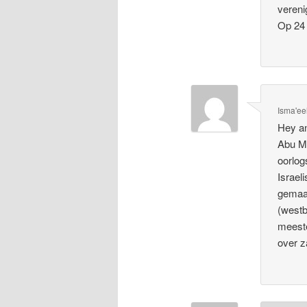
vereni
Op 24 
Isma'ee
Hey an
Abu Ma
oorlog
Israel
gemaak
(westb
meeste
over z