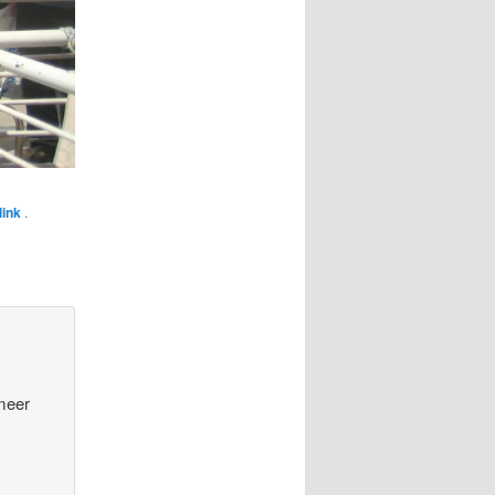
link
.
 meer