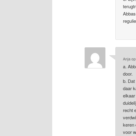
terugt
Abbas 
reguli
Anja
o
a. Abb
door.
b. Dat
daar k
elkaar
duidel
recht 
verdwi
keren 
voor w