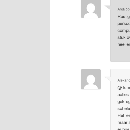
Anja
o
Rustig
persoo
comput
stuk o
heel e
Alexan
@ Isma
acties
gekreg
schele
Het le
maar a
er bij