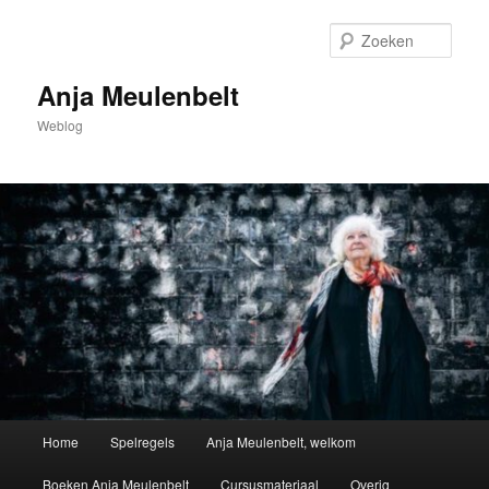
Spring
naar
Zoek
de
primaire
Anja Meulenbelt
inhoud
Weblog
Hoofdmenu
Home
Spelregels
Anja Meulenbelt, welkom
Boeken Anja Meulenbelt
Cursusmateriaal
Overig