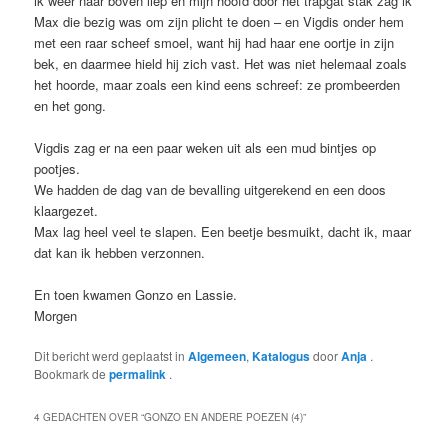
ik weer naar boven liep en mijn hoofd door het trapgat stak zag ik
Max die bezig was om zijn plicht te doen – en Vigdis onder hem
met een raar scheef smoel, want hij had haar ene oortje in zijn
bek, en daarmee hield hij zich vast. Het was niet helemaal zoals
het hoorde, maar zoals een kind eens schreef: ze prombeerden
en het gong.
Vigdis zag er na een paar weken uit als een mud bintjes op
pootjes.
We hadden de dag van de bevalling uitgerekend en een doos
klaargezet.
Max lag heel veel te slapen. Een beetje besmuikt, dacht ik, maar
dat kan ik hebben verzonnen.
En toen kwamen Gonzo en Lassie.
Morgen
Dit bericht werd geplaatst in
Algemeen
,
Katalogus
door
Anja
.
Bookmark de
permalink
.
4 GEDACHTEN OVER “
GONZO EN ANDERE POEZEN (4)
”