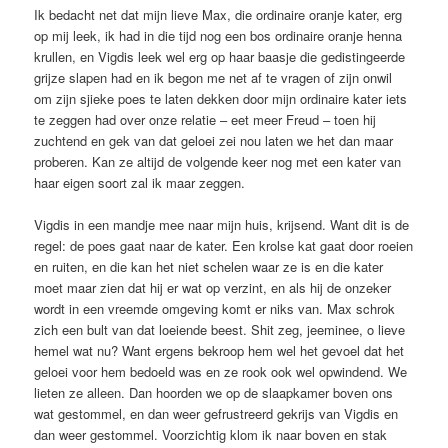
Ik bedacht net dat mijn lieve Max, die ordinaire oranje kater, erg
op mij leek, ik had in die tijd nog een bos ordinaire oranje henna
krullen, en Vigdis leek wel erg op haar baasje die gedistingeerde
grijze slapen had en ik begon me net af te vragen of zijn onwil
om zijn sjieke poes te laten dekken door mijn ordinaire kater iets
te zeggen had over onze relatie – eet meer Freud – toen hij
zuchtend en gek van dat geloei zei nou laten we het dan maar
proberen. Kan ze altijd de volgende keer nog met een kater van
haar eigen soort zal ik maar zeggen.
Vigdis in een mandje mee naar mijn huis, krijsend. Want dit is de
regel: de poes gaat naar de kater. Een krolse kat gaat door roeien
en ruiten, en die kan het niet schelen waar ze is en die kater
moet maar zien dat hij er wat op verzint, en als hij de onzeker
wordt in een vreemde omgeving komt er niks van. Max schrok
zich een bult van dat loeiende beest. Shit zeg, jeeminee, o lieve
hemel wat nu? Want ergens bekroop hem wel het gevoel dat het
geloei voor hem bedoeld was en ze rook ook wel opwindend. We
lieten ze alleen. Dan hoorden we op de slaapkamer boven ons
wat gestommel, en dan weer gefrustreerd gekrijs van Vigdis en
dan weer gestommel. Voorzichtig klom ik naar boven en stak