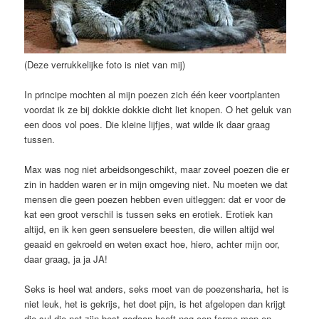
(Deze verrukkelijke foto is niet van mij)
In principe mochten al mijn poezen zich één keer voortplanten
voordat ik ze bij dokkie dokkie dicht liet knopen. O het geluk van
een doos vol poes. Die kleine lijfjes, wat wilde ik daar graag
tussen.
Max was nog niet arbeidsongeschikt, maar zoveel poezen die er
zin in hadden waren er in mijn omgeving niet. Nu moeten we dat
mensen die geen poezen hebben even uitleggen: dat er voor de
kat een groot verschil is tussen seks en erotiek. Erotiek kan
altijd, en ik ken geen sensuelere beesten, die willen altijd wel
geaaid en gekroeld en weten exact hoe, hiero, achter mijn oor,
daar graag, ja ja JA!
Seks is heel wat anders, seks moet van de poezensharia, het is
niet leuk, het is gekrijs, het doet pijn, is het afgelopen dan krijgt
die sul die net zijn best gedaan heeft nog een ferme mep en