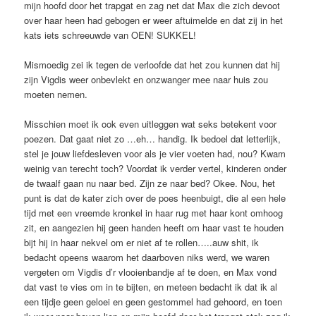
mijn hoofd door het trapgat en zag net dat Max die zich devoot
over haar heen had gebogen er weer aftuimelde en dat zij in het
kats iets schreeuwde van OEN! SUKKEL!
Mismoedig zei ik tegen de verloofde dat het zou kunnen dat hij
zijn Vigdis weer onbevlekt en onzwanger mee naar huis zou
moeten nemen.
Misschien moet ik ook even uitleggen wat seks betekent voor
poezen. Dat gaat niet zo …eh… handig. Ik bedoel dat letterlijk,
stel je jouw liefdesleven voor als je vier voeten had, nou? Kwam
weinig van terecht toch? Voordat ik verder vertel, kinderen onder
de twaalf gaan nu naar bed. Zijn ze naar bed? Okee. Nou, het
punt is dat de kater zich over de poes heenbuigt, die al een hele
tijd met een vreemde kronkel in haar rug met haar kont omhoog
zit, en aangezien hij geen handen heeft om haar vast te houden
bijt hij in haar nekvel om er niet af te rollen…..auw shit, ik
bedacht opeens waarom het daarboven niks werd, we waren
vergeten om Vigdis d’r vlooienbandje af te doen, en Max vond
dat vast te vies om in te bijten, en meteen bedacht ik dat ik al
een tijdje geen geloei en geen gestommel had gehoord, en toen