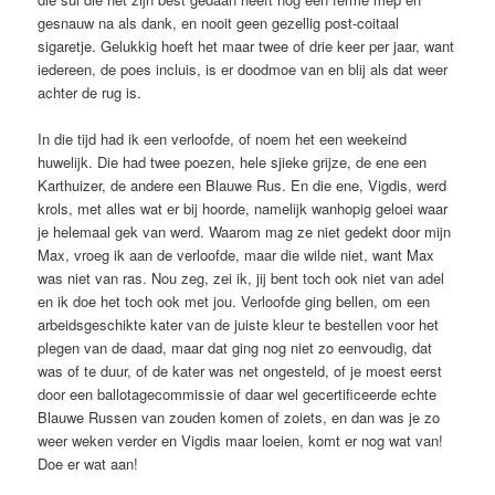
gesnauw na als dank, en nooit geen gezellig post-coitaal
sigaretje. Gelukkig hoeft het maar twee of drie keer per jaar, want
iedereen, de poes incluis, is er doodmoe van en blij als dat weer
achter de rug is.
In die tijd had ik een verloofde, of noem het een weekeind
huwelijk. Die had twee poezen, hele sjieke grijze, de ene een
Karthuizer, de andere een Blauwe Rus. En die ene, Vigdis, werd
krols, met alles wat er bij hoorde, namelijk wanhopig geloei waar
je helemaal gek van werd. Waarom mag ze niet gedekt door mijn
Max, vroeg ik aan de verloofde, maar die wilde niet, want Max
was niet van ras. Nou zeg, zei ik, jij bent toch ook niet van adel
en ik doe het toch ook met jou. Verloofde ging bellen, om een
arbeidsgeschikte kater van de juiste kleur te bestellen voor het
plegen van de daad, maar dat ging nog niet zo eenvoudig, dat
was of te duur, of de kater was net ongesteld, of je moest eerst
door een ballotagecommissie of daar wel gecertificeerde echte
Blauwe Russen van zouden komen of zoiets, en dan was je zo
weer weken verder en Vigdis maar loeien, komt er nog wat van!
Doe er wat aan!