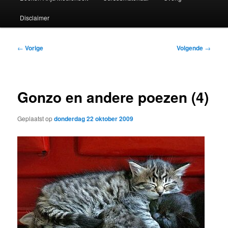
Disclaimer
Bericht
←
Vorige
Volgende
→
navigatie
Gonzo en andere poezen (4)
Geplaatst op
donderdag 22 oktober 2009