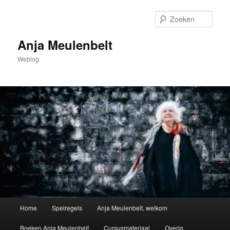
Spring
naar
Zoek
de
primaire
Anja Meulenbelt
inhoud
Weblog
Hoofdmenu
Home
Spelregels
Anja Meulenbelt, welkom
Boeken Anja Meulenbelt
Cursusmateriaal
Overig