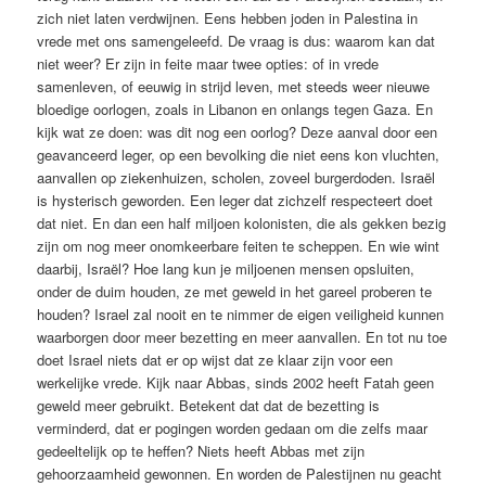
zich niet laten verdwijnen. Eens hebben joden in Palestina in
vrede met ons samengeleefd. De vraag is dus: waarom kan dat
niet weer? Er zijn in feite maar twee opties: of in vrede
samenleven, of eeuwig in strijd leven, met steeds weer nieuwe
bloedige oorlogen, zoals in Libanon en onlangs tegen Gaza. En
kijk wat ze doen: was dit nog een oorlog? Deze aanval door een
geavanceerd leger, op een bevolking die niet eens kon vluchten,
aanvallen op ziekenhuizen, scholen, zoveel burgerdoden. Israël
is hysterisch geworden. Een leger dat zichzelf respecteert doet
dat niet. En dan een half miljoen kolonisten, die als gekken bezig
zijn om nog meer onomkeerbare feiten te scheppen. En wie wint
daarbij, Israël? Hoe lang kun je miljoenen mensen opsluiten,
onder de duim houden, ze met geweld in het gareel proberen te
houden? Israel zal nooit en te nimmer de eigen veiligheid kunnen
waarborgen door meer bezetting en meer aanvallen. En tot nu toe
doet Israel niets dat er op wijst dat ze klaar zijn voor een
werkelijke vrede. Kijk naar Abbas, sinds 2002 heeft Fatah geen
geweld meer gebruikt. Betekent dat dat de bezetting is
verminderd, dat er pogingen worden gedaan om die zelfs maar
gedeeltelijk op te heffen? Niets heeft Abbas met zijn
gehoorzaamheid gewonnen. En worden de Palestijnen nu geacht