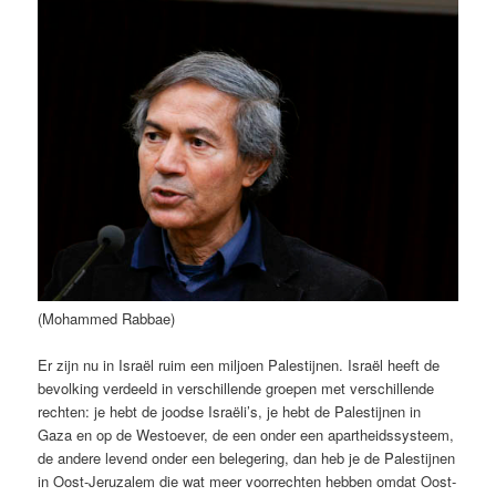
(Mohammed Rabbae)
Er zijn nu in Israël ruim een miljoen Palestijnen. Israël heeft de
bevolking verdeeld in verschillende groepen met verschillende
rechten: je hebt de joodse Israëli’s, je hebt de Palestijnen in
Gaza en op de Westoever, de een onder een apartheidssysteem,
de andere levend onder een belegering, dan heb je de Palestijnen
in Oost-Jeruzalem die wat meer voorrechten hebben omdat Oost-