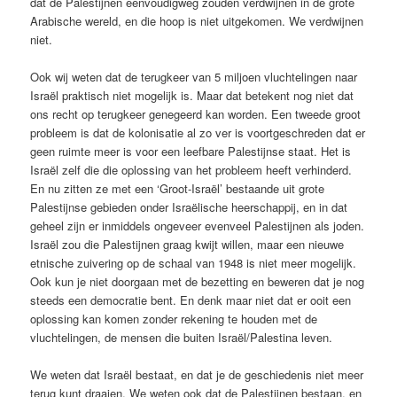
dat de Palestijnen eenvoudigweg zouden verdwijnen in de grote
Arabische wereld, en die hoop is niet uitgekomen. We verdwijnen
niet.
Ook wij weten dat de terugkeer van 5 miljoen vluchtelingen naar
Israël praktisch niet mogelijk is. Maar dat betekent nog niet dat
ons recht op terugkeer genegeerd kan worden. Een tweede groot
probleem is dat de kolonisatie al zo ver is voortgeschreden dat er
geen ruimte meer is voor een leefbare Palestijnse staat. Het is
Israël zelf die die oplossing van het probleem heeft verhinderd.
En nu zitten ze met een ‘Groot-Israël’ bestaande uit grote
Palestijnse gebieden onder Israëlische heerschappij, en in dat
geheel zijn er inmiddels ongeveer evenveel Palestijnen als joden.
Israël zou die Palestijnen graag kwijt willen, maar een nieuwe
etnische zuivering op de schaal van 1948 is niet meer mogelijk.
Ook kun je niet doorgaan met de bezetting en beweren dat je nog
steeds een democratie bent. En denk maar niet dat er ooit een
oplossing kan komen zonder rekening te houden met de
vluchtelingen, de mensen die buiten Israël/Palestina leven.
We weten dat Israël bestaat, en dat je de geschiedenis niet meer
terug kunt draaien. We weten ook dat de Palestijnen bestaan, en