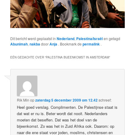
Dit bericht werd geplaatst in
Nederland
,
Palestina/Israël
en getagd
Abunimah
,
nakba
door
Anja
. Bookmark de
permalink
.
EÉN GEDACHTE OVER “
PALESTINA BIJEENKOMST IN AMSTERDAM
”
Rik Min
op
zaterdag 5 december 2009 om 12.42
schreef:
Heel goed verslag. Complimenten. De Palestijnse staat is
dat wat er nu is. Beter wordt dat nooit. Nederlanders
moeten dat beseffen. Dat was het doel van de
bijeenkomst. Zo was het in Zuid Afrika ook. Daarom: op
naar die ene staat voor joden, moslims, christensen en