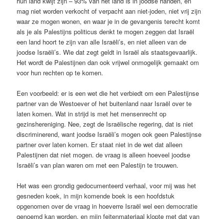
hun land kwijt zijn – 93% van het land is in joodse handen, en
mag niet worden verkocht of verpacht aan niet-joden, niet vrij zijn
waar ze mogen wonen, en waar je in de gevangenis terecht komt
als je als Palestijns politicus denkt te mogen zeggen dat Israël
een land hoort te zijn van alle Israëli’s, en niet alleen van de
joodse Israëli’s. Wie dat zegt geldt in Israël als staatsgevaarlijk.
Het wordt de Palestijnen dan ook vrijwel onmogelijk gemaakt om
voor hun rechten op te komen.
Een voorbeeld: er is een wet die het verbiedt om een Palestijnse
partner van de Westoever of het buitenland naar Israël over te
laten komen. Wat in strijd is met het mensenrecht op
gezinshereniging. Nee, zegt de Israëlische regering, dat is niet
discriminerend, want joodse Israëli’s mogen ook geen Palestijnse
partner over laten komen. Er staat niet in de wet dat alleen
Palestijnen dat niet mogen. de vraag is alleen hoeveel joodse
Israëli’s van plan waren om met een Palestijn te trouwen.
Het was een grondig gedocumenteerd verhaal, voor mij was het
gesneden koek, in mijn komende boek is een hoofdstuk
opgenomen over de vraag in hoeverre Israël wel een democratie
genoemd kan worden, en mijn feitenmateriaal klopte met dat van