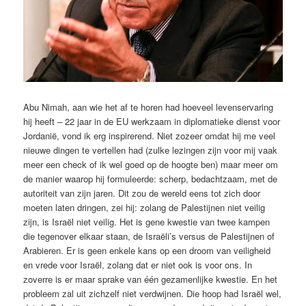
Abu Nimah, aan wie het af te horen had hoeveel levenservaring
hij heeft – 22 jaar in de EU werkzaam in diplomatieke dienst voor
Jordanië, vond ik erg inspirerend. Niet zozeer omdat hij me veel
nieuwe dingen te vertellen had (zulke lezingen zijn voor mij vaak
meer een check of ik wel goed op de hoogte ben) maar meer om
de manier waarop hij formuleerde: scherp, bedachtzaam, met de
autoriteit van zijn jaren. Dit zou de wereld eens tot zich door
moeten laten dringen, zei hij: zolang de Palestijnen niet veilig
zijn, is Israël niet veilig. Het is gene kwestie van twee kampen
die tegenover elkaar staan, de Israëli’s versus de Palestijnen of
Arabieren. Er is geen enkele kans op een droom van veiligheid
en vrede voor Israël, zolang dat er niet ook is voor ons. In
zoverre is er maar sprake van één gezamenlijke kwestie. En het
probleem zal uit zichzelf niet verdwijnen. Die hoop had Israël wel,