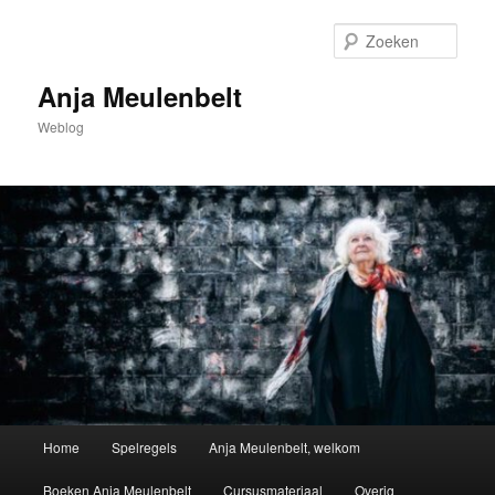
Spring
naar
Zoek
de
primaire
Anja Meulenbelt
inhoud
Weblog
Hoofdmenu
Home
Spelregels
Anja Meulenbelt, welkom
Boeken Anja Meulenbelt
Cursusmateriaal
Overig