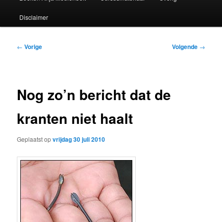
Disclaimer
Bericht
←
Vorige
Volgende
→
navigatie
Nog zo’n bericht dat de
kranten niet haalt
Geplaatst op
vrijdag 30 juli 2010