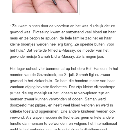
” Ze kwam binnen door de voordeur en het was duidelijk dat ze
gewond was. Plotseling kwam er ontzettend veel bloed uit haar
neus en ze begon te spugen, de hele familie zag het en haar
kleine broertjes werden heel erg bang. Ze speelde buiten, voor
het huis.” Dat vertelde Nihed al-Massry, de moeder van het
gewonde meisje Samah Eid al-Massry. Ze is negen jaar.
Het leger schoot vier bommen af op het dorp Beit Hanoun, in het
noorden van de Gazastrook, op 21 juli. Samah ligt nu zwaar
gewond in het ziekenhuis. De bom die honderd meter van haar
vandaan afging bevatte flechettes. Dat zijn kleine vlijmscherpe
pijltjes die erg moeilijk uit het lichaam te verwijderen zijn en
mensen zwaar kunnen verwonden of doden. Samah werd
doorzeefd met pijltjes, en heeft veel bloed verloren en werd in
kritieke toestand opgenomen. Drie andere kinderen werden ook
verwond. Als wapen hebben de flechettes geen enkele andere
functie dan mensen te verwonden, en volgens het internationaal
recht is het verboden om ze te gebruiken in dichtbewoond