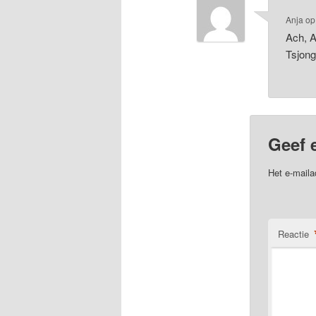
Anja
o
Ach, A
Tsjong
Geef 
Het e-maila
Reactie