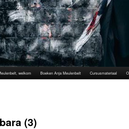
Meulenbelt, welkom
Boeken Anja Meulenbelt
Cursusmateriaal
O
bara (3)