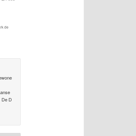
rk de
gewone
kaanse
. De D