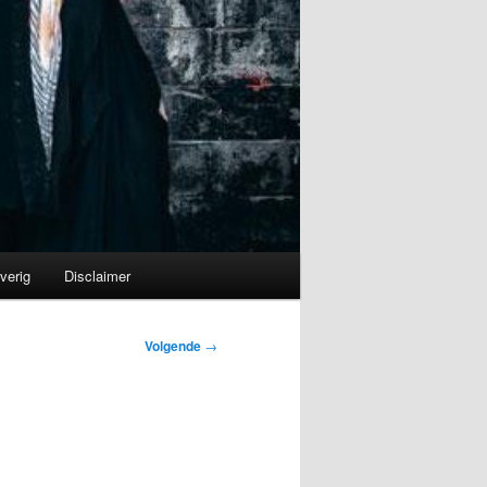
verig
Disclaimer
Volgende
→