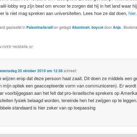
raël-lobby erg zijn best om ervoor te zorgen dat hij in het land waar hij
er is niet mag spreken aan universiteiten. Lees hoe ze dat doen,
hier.
werd geplaatst in
Palestina/Israël
en getagd
Abunimah
,
boycot
door
Anja
. Bookma
 OVER “
HASBARA (3)
”
woensdag 20 oktober 2010 om 12.56
schreef:
 wijzen erop dat deze persoon haat zaait. Dit doen ze middels een 
(in mijn optiek een geaccepteerde vorm van communiceren). Er wordt
aar voorbijgegaan aan het feit dat pro-Israelische sprekers op Ameri
siteiten fysiek belaagd worden, teneinde hen het zwijgen op te leggen
bbele standaard is hier zeker van op toepassing