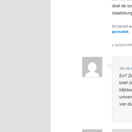
doet de Is
staatsburg
Dit bericht 
permalink
.
2 GEDACHTEN
Jan
op
En? Ze
brief 
blijkb
univer
van du