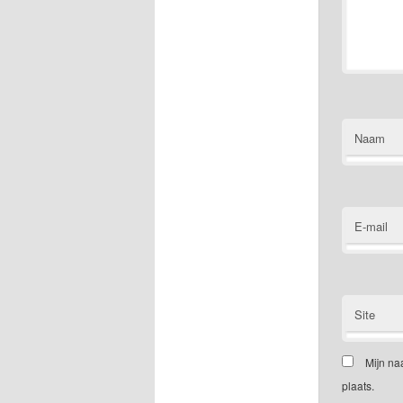
Naam
E-mail
Site
Mijn na
plaats.