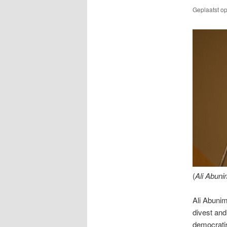
Geplaatst o
(
Ali Abun
Ali Abunim
divest and
democratis