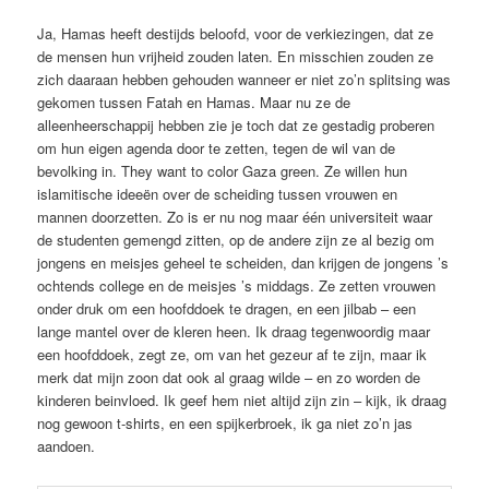
Ja, Hamas heeft destijds beloofd, voor de verkiezingen, dat ze
de mensen hun vrijheid zouden laten. En misschien zouden ze
zich daaraan hebben gehouden wanneer er niet zo’n splitsing was
gekomen tussen Fatah en Hamas. Maar nu ze de
alleenheerschappij hebben zie je toch dat ze gestadig proberen
om hun eigen agenda door te zetten, tegen de wil van de
bevolking in. They want to color Gaza green. Ze willen hun
islamitische ideeën over de scheiding tussen vrouwen en
mannen doorzetten. Zo is er nu nog maar één universiteit waar
de studenten gemengd zitten, op de andere zijn ze al bezig om
jongens en meisjes geheel te scheiden, dan krijgen de jongens ’s
ochtends college en de meisjes ’s middags. Ze zetten vrouwen
onder druk om een hoofddoek te dragen, en een jilbab – een
lange mantel over de kleren heen. Ik draag tegenwoordig maar
een hoofddoek, zegt ze, om van het gezeur af te zijn, maar ik
merk dat mijn zoon dat ook al graag wilde – en zo worden de
kinderen beinvloed. Ik geef hem niet altijd zijn zin – kijk, ik draag
nog gewoon t-shirts, en een spijkerbroek, ik ga niet zo’n jas
aandoen.