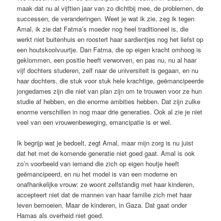
maak dat nu al vijftien jaar van zo dichtbij mee, de problemen, de
successen, de veranderingen. Weet je wat ik zie, zeg ik tegen
Amal, ik zie dat Fatma’s moeder nog heel traditioneel is, die
werkt niet buitenhuis en roostert haar sardientjes nog het liefst op
een houtskoolvuurtje. Dan Fatma, die op eigen kracht omhoog is
geklommen, een positie heeft verworven, en pas nu, nu al haar
vijf dochters studeren, zelf naar de universiteit is gegaan, en nu
haar dochters, die stuk voor stuk hele krachtige, geëmancipeerde
jongedames zijn die niet van plan zijn om te trouwen voor ze hun
studie af hebben, en die enorme ambities hebben. Dat zijn zulke
enorme verschillen in nog maar drie generaties. Ook al zie je niet
veel van een vrouwenbeweging, emancipatie is er wel.
Ik begrijp wat je bedoelt, zegt Amal, maar mijn zorg is nu juist
dat het met de komende generatie niet goed gaat. Amal is ook
zo’n voorbeeld van iemand die zich op eigen houtje heeft
geëmancipeerd, en nu het model is van een moderne en
onafhankelijke vrouw: ze woont zelfstandig met haar kinderen,
accepteert niet dat de mannen van haar familie zich met haar
leven bemoeien. Maar de kinderen, in Gaza. Dat gaat onder
Hamas als overheid niet goed.