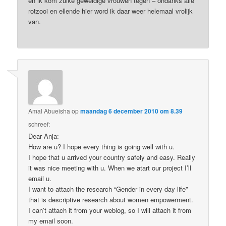
en ik kom zulke geweldige vrouwen tegen – ondanks alle
rotzooi en ellende hier word ik daar weer helemaal vrolijk
van.
Amal Abueisha
op
maandag 6 december 2010 om 8.39
schreef:
Dear Anja:
How are u? I hope every thing is going well with u.
I hope that u arrived your country safely and easy. Really
it was nice meeting with u. When we atart our project I’ll
email u.
I want to attach the research “Gender in every day life”
that is descriptive research about women empowerment.
I can’t attach it from your weblog, so I will attach it from
my email soon.