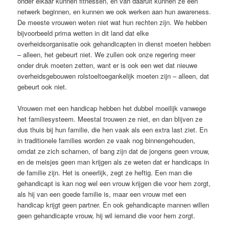
onder elkaar kunnen fitnessen, en van daaruit kunnen ze een
netwerk beginnen, en kunnen we ook werken aan hun awareness.
De meeste vrouwen weten niet wat hun rechten zijn. We hebben
bijvoorbeeld prima wetten in dit land dat elke
overheidsorganisatie ook gehandicapten in dienst moeten hebben
– alleen, het gebeurt niet. We zullen ook onze regering meer
onder druk moeten zetten, want er is ook een wet dat nieuwe
overheidsgebouwen rolstoeltoegankelijk moeten zijn – alleen, dat
gebeurt ook niet.
Vrouwen met een handicap hebben het dubbel moeilijk vanwege
het familiesysteem. Meestal trouwen ze niet, en dan blijven ze
dus thuis bij hun familie, die hen vaak als een extra last ziet. En
in traditionele families worden ze vaak nog binnengehouden,
omdat ze zich schamen, of bang zijn dat de jongens geen vrouw,
en de meisjes geen man krijgen als ze weten dat er handicaps in
de familie zijn. Het is oneerlijk, zegt ze heftig. Een man die
gehandicapt is kan nog wel een vrouw krijgen die voor hem zorgt,
als hij van een goede familie is, maar een vrouw met een
handicap krijgt geen partner. En ook gehandicapte mannen willen
geen gehandicapte vrouw, hij wil iemand die voor hem zorgt.