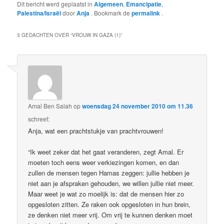
Dit bericht werd geplaatst in
Algemeen
,
Emancipatie
,
Palestina/Israël
door
Anja
. Bookmark de
permalink
.
3 GEDACHTEN OVER “
VROUW IN GAZA (1)
”
Amal Ben Salah
op
woensdag 24 november 2010 om 11.36
schreef:
Anja, wat een prachtstukje van prachtvrouwen!
“Ik weet zeker dat het gaat veranderen, zegt Amal. Er
moeten toch eens weer verkiezingen komen, en dan
zullen de mensen tegen Hamas zeggen: jullie hebben je
niet aan je afspraken gehouden, we willen jullie niet meer.
Maar weet je wat zo moelijk is: dat de mensen hier zo
opgesloten zitten. Ze raken ook opgesloten in hun brein,
ze denken niet meer vrij. Om vrij te kunnen denken moet