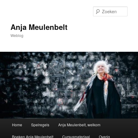
Spring
naar
Zoek
de
primaire
Anja Meulenbelt
inhoud
Weblog
Hoofdmenu
Home
Spelregels
Anja Meulenbelt, welkom
Boeken Anja Meulenbelt
Cursusmateriaal
Overig