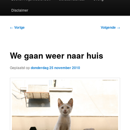
Disclaimer
Bericht
←
Vorige
Volgende
→
navigatie
We gaan weer naar huis
Geplaatst op
donderdag 25 november 2010