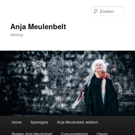
Spring
naar
Zoek
de
primaire
Anja Meulenbelt
inhoud
Weblog
Hoofdmenu
Home
Spelregels
Anja Meulenbelt, welkom
Boeken Anja Meulenbelt
Cursusmateriaal
Overig