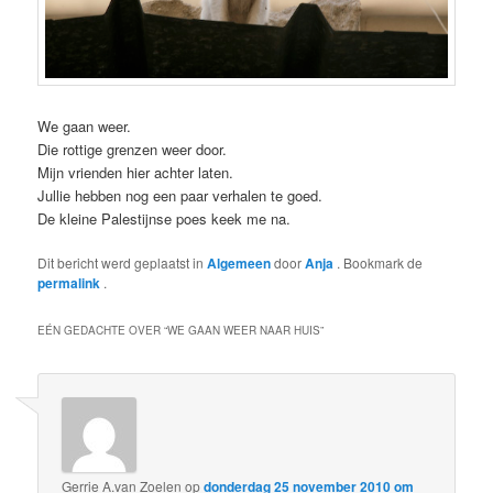
We gaan weer.
Die rottige grenzen weer door.
Mijn vrienden hier achter laten.
Jullie hebben nog een paar verhalen te goed.
De kleine Palestijnse poes keek me na.
Dit bericht werd geplaatst in
Algemeen
door
Anja
. Bookmark de
permalink
.
EÉN GEDACHTE OVER “
WE GAAN WEER NAAR HUIS
”
Gerrie A.van Zoelen
op
donderdag 25 november 2010 om