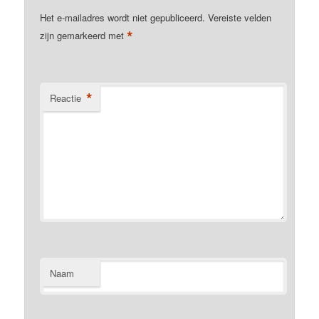
Het e-mailadres wordt niet gepubliceerd.
Vereiste velden
*
zijn gemarkeerd met
*
Reactie
Naam