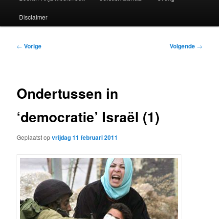
Disclaimer
Bericht
←
Vorige
Volgende
→
navigatie
Ondertussen in
‘democratie’ Israël (1)
Geplaatst op
vrijdag 11 februari 2011