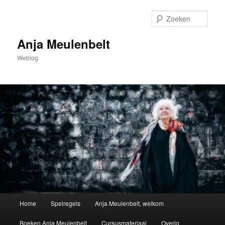
Spring
naar
Zoek
de
primaire
Anja Meulenbelt
inhoud
Weblog
Hoofdmenu
Home
Spelregels
Anja Meulenbelt, welkom
Boeken Anja Meulenbelt
Cursusmateriaal
Overig