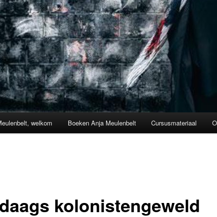
Meulenbelt, welkom
Boeken Anja Meulenbelt
Cursusmateriaal
O
edaags kolonistengeweld