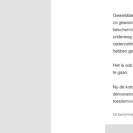
Gewelddadi
zo gewoon,
beschermi
onderweg 
nederzetti
hebben gel
Het is ook
te gaan.
Nu de kolo
demonstrat
toestemmin
Dit bericht 