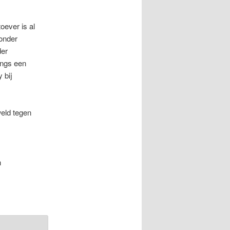
ever is al
zonder
der
angs een
 bij
weld tegen
n