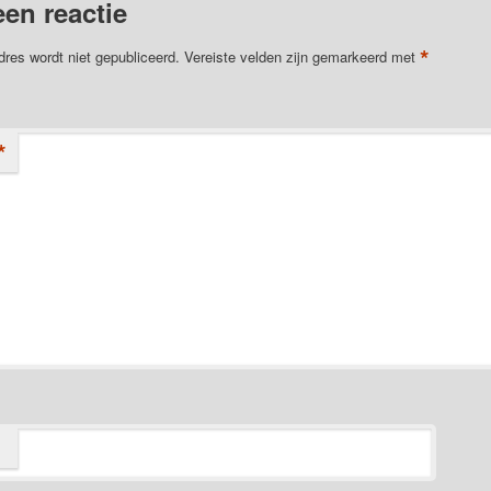
een reactie
*
dres wordt niet gepubliceerd.
Vereiste velden zijn gemarkeerd met
*