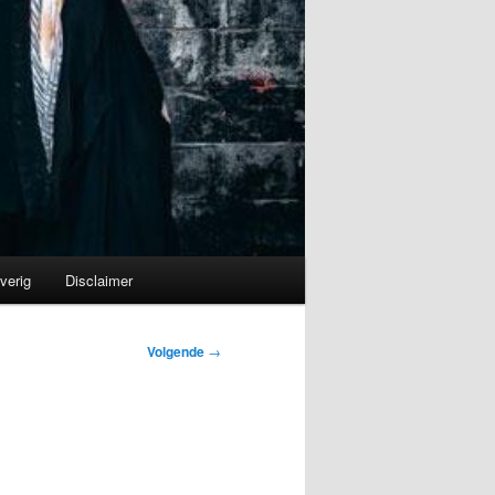
verig
Disclaimer
Volgende
→