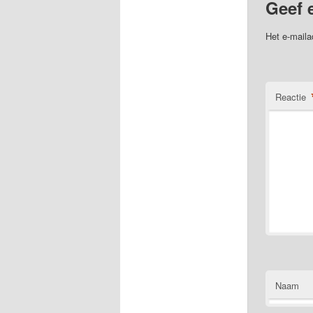
Geef 
Het e-maila
Reactie
Naam