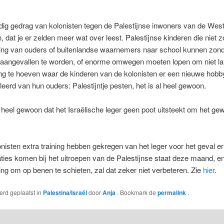
g gedrag van kolonisten tegen de Palestijnse inwoners van de Westo
 dat je er zelden meer wat over leest. Palestijnse kinderen die niet 
ng van ouders of buitenlandse waarnemers naar school kunnen zon
aangevallen te worden, of enorme omwegen moeten lopen om niet l
ng te hoeven waar de kinderen van de kolonisten er een nieuwe hobby
eerd van hun ouders: Palestijntje pesten, het is al heel gewoon.
 heel gewoon dat het Israëlische leger geen poot uitsteekt om het ge
nisten extra training hebben gekregen van het leger voor het geval er
ies komen bij het uitroepen van de Palestijnse staat deze maand, e
g om op benen te schieten, zal dat zeker niet verbeteren. Zie
hier
.
werd geplaatst in
Palestina/Israël
door
Anja
. Bookmark de
permalink
.