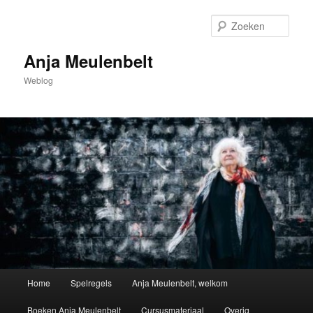
Spring
naar
Zoek
de
primaire
Anja Meulenbelt
inhoud
Weblog
Hoofdmenu
Home
Spelregels
Anja Meulenbelt, welkom
Boeken Anja Meulenbelt
Cursusmateriaal
Overig