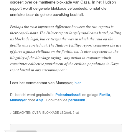
oordeelt over de maritieme blokkade van Gaza. In het Hudson
rapport wordt de gehele blokkade veroordeeld, omdat die
onmiskenbaar de gehele bevolking bestraft.
Perhaps the most important difference between the two reports is
their conclusions. The Palmer report largely vindicates Israel, calling
its blockade legal, but criticizes the way in which the raid on the
flotilla was carried out. The Hudson-Phillips report condemns the use
of force against civilians on the flotilla, but is also very clear on the
illegality of the blockage saying “any action in response which
constitutes collective punishment of the civilian population in Gaza
is not lawful in any circumstances.”
Lees het commentaar van Munayyer,
hier
.
Dit bericht werd geplaatst in
Palestina/Israël
en getagd
Flotilla
,
Munayyer
door
Anja
. Bookmark de
permalink
.
7 GEDACHTEN OVER “
BLOKKADE LEGAAL ? (2)
”