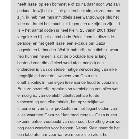
heeft Israel op een bommetje of zo na daar nooit wat aan
gedaan, terwijl dat militair gezien heel simpel zou moeten
zijn. Ik heb met mijn inmiddels zeer wantrouwige blik het
idee dat Israel helemaal niet tegen een raketje op zijn tijd
is – het aantal doden is heel klein, 25 vanaf 2001 (klein
vergeleken bij het aantal dode Palestijnen in diezelfde
periode) en het geeft Israel een excuus om Gaza
opgesloten te houden. Wat ik natuurlijk van dichtbij waar
heb kunnen nemen is dat de blokkade (die al lang
bestond voor die officieel werd afgekondigd) een
onderdeel is van de stelselmatige verwoesting van elke
mogelijkheid voor de inwoners van Gaza om
onafhankelijk in hun eigen levensonderhoud te voorzien.
Er is zo opzettelijk sprake van vernietiging van alles wat
er nodig is, van de elektriciteitscentrale tot de
verwoesting van elke fabriek, het opzettelijke wel
importeren van ‘affe’ producten en het tegenhouden van
alles waarmee Gaza zelf kan produceren – Gaza is een
experimenteel voorbeeld van een soort bezetting waar we
nog geen woorden voor hebben, Naomi Klein noemde het
een laboratorium voor wat we meer zullen zien: het