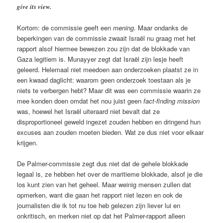
give its view.
Kortom: de commissie geeft een
mening
. Maar ondanks de
beperkingen van de commissie zwaait Israël nu graag met het
rapport alsof hiermee bewezen zou zijn dat de blokkade van
Gaza legitiem is. Munayyer zegt dat Israël zijn lesje heeft
geleerd. Helemaal niet meedoen aan onderzoeken plaatst ze in
een kwaad daglicht: waarom geen onderzoek toestaan als je
niets te verbergen hebt? Maar dit was een commissie waarin ze
mee konden doen omdat het nou juist geen
fact-finding mission
was, hoewel het Israël uiteraard niet bevalt dat ze
disproportioneel geweld ingezet zouden hebben en dringend hun
excuses aan zouden moeten bieden. Wat ze dus niet voor elkaar
krijgen.
De Palmer-commissie zegt dus niet dat de gehele blokkade
legaal is, ze hebben het over de maritieme blokkade, alsof je die
los kunt zien van het geheel. Maar weinig mensen zullen dat
opmerken, want die gaan het rapport niet lezen en ook de
journalisten die ik tot nu toe heb gelezen zijn liever lui en
onkritisch, en merken niet op dat het Palmer-rapport alleen