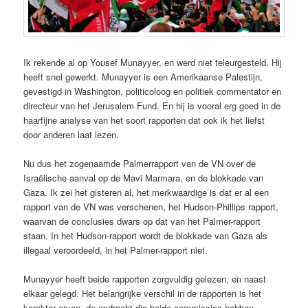
Ik rekende al op Yousef Munayyer, en werd niet teleurgesteld. Hij
heeft snel gewerkt. Munayyer is een Amerikaanse Palestijn,
gevestigd in Washington, politicoloog en politiek commentator en
directeur van het Jerusalem Fund. En hij is vooral erg goed in de
haarfijne analyse van het soort rapporten dat ook ik het liefst
door anderen laat lezen.
Nu dus het zogenaamde Palmerrapport van de VN over de
Israëlische aanval op de Mavi Marmara, en de blokkade van
Gaza. Ik zei het gisteren al, het merkwaardige is dat er al een
rapport van de VN was verschenen, het Hudson-Phillips rapport,
waarvan de conclusies dwars op dat van het Palmer-rapport
staan. In het Hudson-rapport wordt de blokkade van Gaza als
illegaal veroordeeld, in het Palmer-rapport niet.
Munayyer heeft beide rapporten zorgvuldig gelezen, en naast
elkaar gelegd. Het belangrijke verschil in de rapporten is het
karakter ervan, de opdracht die beide commissies hebben