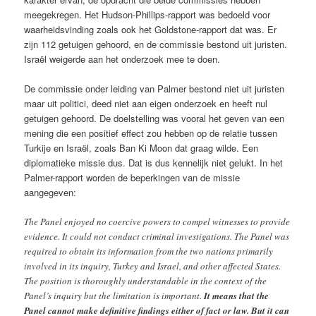
meegekregen. Het Hudson-Phillips-rapport was bedoeld voor
waarheidsvinding zoals ook het Goldstone-rapport dat was. Er
zijn 112 getuigen gehoord, en de commissie bestond uit juristen.
Israël weigerde aan het onderzoek mee te doen.
De commissie onder leiding van Palmer bestond niet uit juristen
maar uit politici, deed niet aan eigen onderzoek en heeft nul
getuigen gehoord. De doelstelling was vooral het geven van een
mening die een positief effect zou hebben op de relatie tussen
Turkije en Israël, zoals Ban Ki Moon dat graag wilde. Een
diplomatieke missie dus. Dat is dus kennelijk niet gelukt. In het
Palmer-rapport worden de beperkingen van de missie
aangegeven:
The Panel enjoyed no coercive powers to compel witnesses to provide
evidence. It could not conduct criminal investigations. The Panel was
required to obtain its information from the two nations primarily
involved in its inquiry, Turkey and Israel, and other affected States.
The position is thoroughly understandable in the context of the
Panel’s inquiry but the limitation is important.
It means that the
Panel cannot make definitive findings either of fact or law. But it can