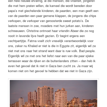
een hele nieuwe ervaring, al die mensen, die vitaliteit, jongeren
die met hem praten willen, de kameel die wordt bereden door
papa’s met giechelende kinderen, de paarden, een man geeft een
van de paarden een paar gemene klappen, de jongens die chips
verkopen, de verkoper van geroosterde sweet potato’s. De
laatste mensen in zee, moeders met hun jurken aan, kinderen
schreeuwen. Christine ontmoet haar vriendin Abeer die ze nog
nooit in levende lijve heeft gezien. Er begint ergens een
vechtpartijtje. Fatma voelt zich vreselijk verantwoordelijk voor
ons, zeker nu Khaled er niet is die in Egypte zit, eigenlijk wil ze
niet met ons naar het strand want daar is ruw volk. Bad people.
Eigenlijk wil ze met ons het liefst naar een van die paar sjieke
terrassen waar de rijken en de buitenlanders zitten – dan heb ik
even het gevoel dat ik niet in Gaza ben zucht ze. Ja maar wij
komen niet om het gevoel te hebben dat we niet in Gaza zijn.