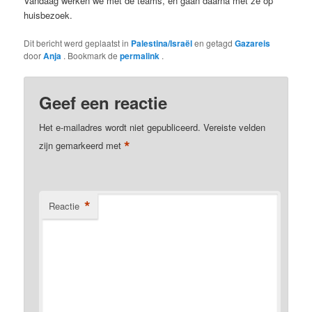
Vandaag werken we met de teams, en gaan daarna met ze op
huisbezoek.
Dit bericht werd geplaatst in
Palestina/Israël
en getagd
Gazareis
door
Anja
. Bookmark de
permalink
.
Geef een reactie
Het e-mailadres wordt niet gepubliceerd.
Vereiste velden
*
zijn gemarkeerd met
*
Reactie