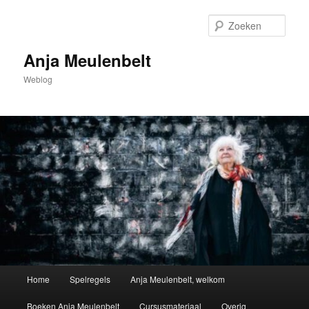
Spring
naar
Zoek
de
primaire
Anja Meulenbelt
inhoud
Weblog
Hoofdmenu
Home
Spelregels
Anja Meulenbelt, welkom
Boeken Anja Meulenbelt
Cursusmateriaal
Overig