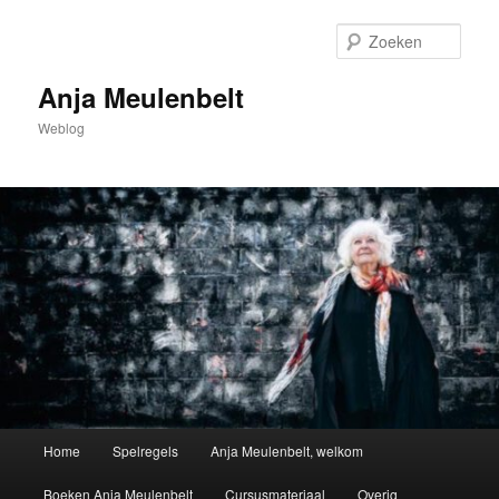
Spring
naar
Zoek
de
primaire
Anja Meulenbelt
inhoud
Weblog
Hoofdmenu
Home
Spelregels
Anja Meulenbelt, welkom
Boeken Anja Meulenbelt
Cursusmateriaal
Overig