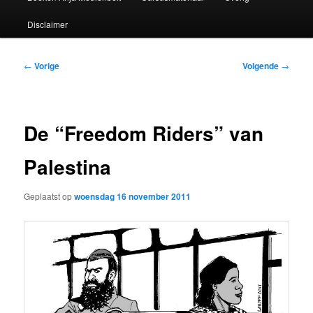
Disclaimer
Bericht
←
Vorige
Volgende
→
navigatie
De “Freedom Riders” van
Palestina
Geplaatst op
woensdag 16 november 2011