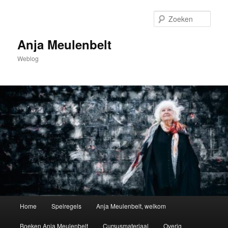
Spring
naar
Zoek
de
primaire
Anja Meulenbelt
inhoud
Weblog
Hoofdmenu
Home
Spelregels
Anja Meulenbelt, welkom
Boeken Anja Meulenbelt
Cursusmateriaal
Overig