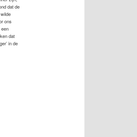
ond dat de
 wilde
or ons
k een
nken dat
er’ in de