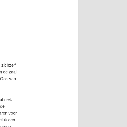
 zichzelf
n de zaal
. Ook van
t niet.
 de
aren voor
geluk een
beroep,