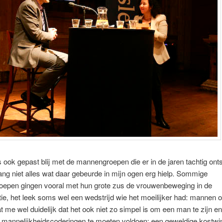
 ook gepast blij met de mannengroepen die er in de jaren tachtig ont
ang niet alles wat daar gebeurde in mijn ogen erg hielp. Sommige
epen gingen vooral met hun grote zus de vrouwenbeweging in de
ie, het leek soms wel een wedstrijd wie het moeilijker had: mannen 
 me wel duidelijk dat het ook niet zo simpel is om een man te zijn e
mannelijkheidscoderingen te moeten voldoen: een geweldige kostwin