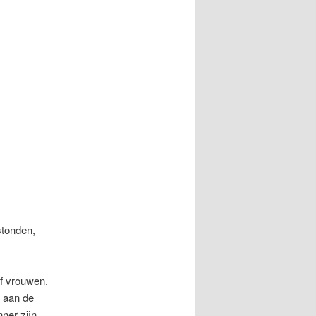
stonden,
of vrouwen.
n aan de
ner zijn,