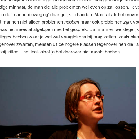
ige minnaar, de man die alle problemen wel even op zal lossen. Ik v
 de ‘mannenbeweging’ daar gelijk in hadden. Maar als ik het erover
t mannen niet alleen problemen
hebben
maar ook problemen
zijn
, vo
was het meestal afgelopen met het gesprek. Dat mannen wel degelij
vileges hebben waar je wel wat vraagtekens bij mag zetten, zoals bla
enover zwarten, mensen uit de hogere klassen tegenover hen die ‘lag
ij zitten – het leek alsof je het daarover niet mocht hebben.