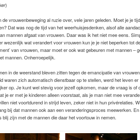
ker
)
in de vrouwenbeweging al ruzie over, vele jaren geleden. Moet je je ti
? Dat was nog de tijd van het weerhuisjesdenken, alsof alle aandach
aan mannen afgaat van vrouwen. Daar was ik het niet mee eens. Simp
 er wezenlijk wat verandert voor vrouwen kun je je niet beperken tot d
ent’ van vrouwen, maar moet er ook wat gebeuren met mannen – ge
et mannen. Onherroepelijk.
n in de weerstand bleven zitten tegen de emancipatie van vrouwen 
d waren zich automatisch dienstbaar op te stellen, werd het leven er 
ker op. Je kunt wel stevig voor jezelf opkomen, maar de vraag is of d
at je er met je kinderen alleen voorstaat, als je man niet mee verande
llen niet voortdurend in strijd leven, zeker niet in hun privérelaties.
lang bij dat mannen ook aan een veranderingsproces meewerken. En
blij zijn met de mannen die daar het voortouw in nemen.