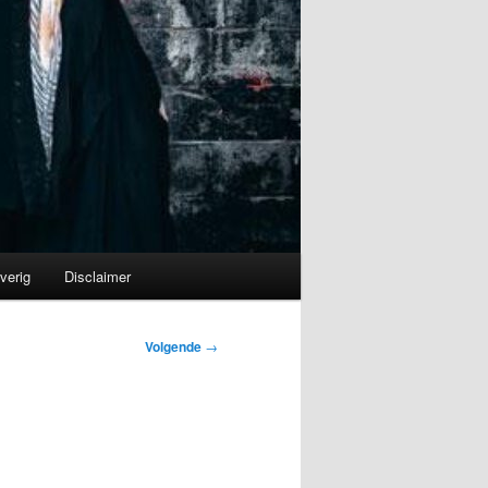
verig
Disclaimer
Volgende
→