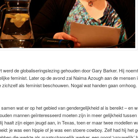
 werd de globaliseringslezing gehouden door Gary Barker. Hij noemt
lijke feminist. Later op de avond zal Naima Azough aan de mensen i
e zichzelf als feminist beschouwen. Nogal wat handen gaan omhoog
 samen wat er op het gebied van gendergelijkheid al is bereikt – en wa
uden mannen geïnteresseerd moeten zijn in meer gelijkheid tussen
j haalt zijn eigen jeugd aan, in Texas, toen er maar twee modellen w
eid: je was een hippie of je was een stoere cowboy. Zelf had hij het 
ebben die werkte als maatschappelijk werker, een nogal ‘vrouwelijk’ 