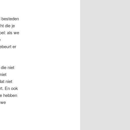
jd besteden
t die je
el: als we
e
beurt er
die niet
niet
at niet
rt. En ook
 We hebben
 we