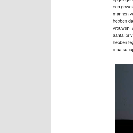
een geweld
mannen van
hebben da
vrouwen, 
aantal pri
hebben teg
maatschapp