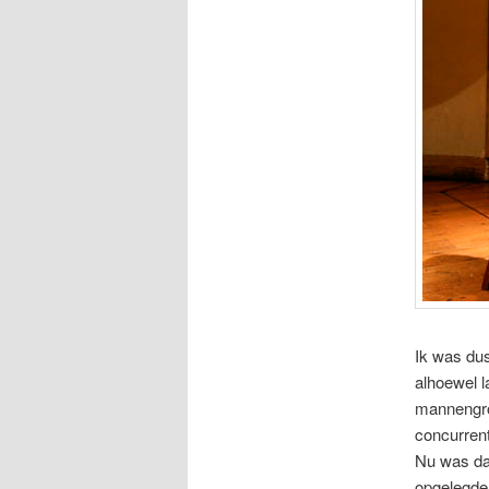
Ik was dus
alhoewel l
mannengro
concurrent
Nu was dat
opgelegde 