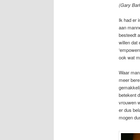
(Gary Bar
Ik had er 
aan mannen
besteedt 
willen dat
‘empowerm
ook wat m
Waar manne
meer berei
gemakkelij
betekent d
vrouwen wi
er dus be
mogen dus 