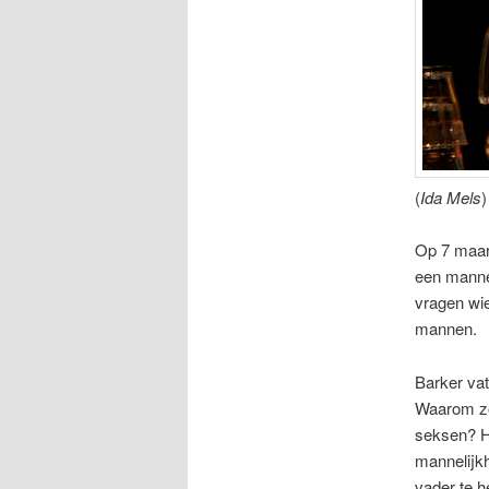
(
Ida Mels
)
Op 7 maart
een manne
vragen wi
mannen.
Barker vat
Waarom zo
seksen? Hi
mannelijkh
vader te h