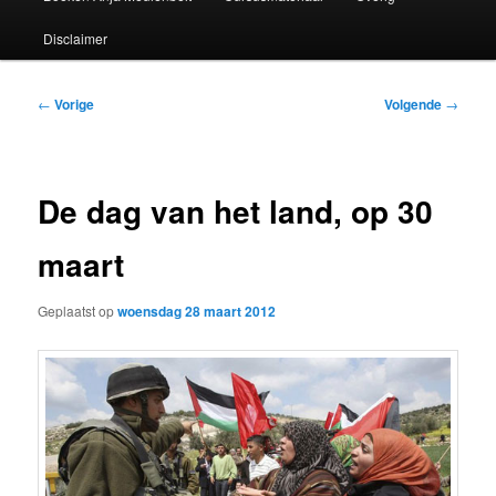
Disclaimer
Bericht
←
Vorige
Volgende
→
navigatie
De dag van het land, op 30
maart
Geplaatst op
woensdag 28 maart 2012