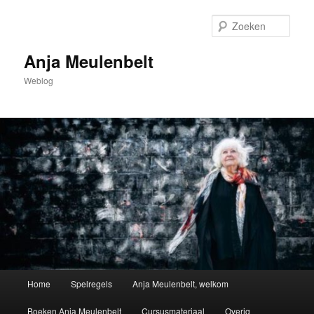
Spring
naar
Zoek
de
primaire
Anja Meulenbelt
inhoud
Weblog
Hoofdmenu
Home
Spelregels
Anja Meulenbelt, welkom
Boeken Anja Meulenbelt
Cursusmateriaal
Overig