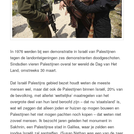
In 1976 werden bij een demonstratie in Israël van Palestijnen
tegen de landonteigeningen zes demonstranten doodgeschoten.
Sindsdien vieren Palestijnen overal ter wereld de Dag van Het
Land, omstreeks 30 maart.
Dat Israël Palestijns gebied bezet houdt weten de meeste
mensen wel, maar dat ook de Palestijnen binnen Israël, 20% van
de bevolking, met allerlei ‘wettelijke’ maatregelen van het
overgrote deel van hun land beroofd zijn – dat nu ‘staatsland’ is,
wat wil zeggen dat alleen joden er huizen op mogen bouwen en
Palestijnen het niet mogen pachten noch kopen – dat weten niet
zoveel mensen. Ik bezocht jaren geleden het monument in
Sakhnin, een Palestijnse stad in Galilea, waar je zelden een
joodse Israëli zal aantreffen. (Susan Nathan was een van de zeer