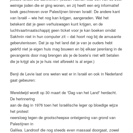
weinige joden die er ging wonen, en zij heeft een erg informatief
boek geschreven over Palestijnen binnen Israël: De andere kant
van Israël – wie het nog kan krijgen, aangeraden. Wat het
betekent dat je geen verhuiswagen kunt krijgen, en de
luchtvaartmaatschappij geen ticket voor je kan boeken omdat
Sakhnin niet in hun computer zit – dat hoort nog bij de amusante
geberutenissen. Dat je op het land dat je van je ouders hebt
geërfd niet je eigen huis mag bouwen en bij elkaar jarenlang in de
gevangenis door mag brengen als je de boete’s niet wilt betalen
die je krijgt als je je huis niet afbreekt is al erger.)
Benji de Levie laat ons weten wat er in Israël en ook in Nederland
gaat gebeuren:
Wereldwijd wordt op 30 maart de “Dag van het Land” herdacht.
De herinnering
aan de dag in 1976 toen het Israëlische leger op bloedige wijze
het protest
neersloeg tegen de grootscheepse onteigening van grond van
Palestijnen in
Galilea. Landroof die nog steeds even massaal doorgaat, zowel