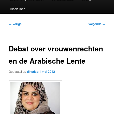
Disclaimer
Bericht
←
Vorige
Volgende
→
navigatie
Debat over vrouwenrechten
en de Arabische Lente
Geplaatst op
dinsdag 1 mei 2012