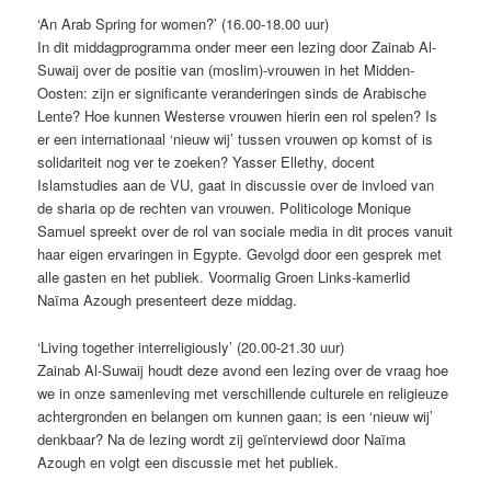
‘An Arab Spring for women?’ (16.00-18.00 uur)
In dit middagprogramma onder meer een lezing door Zainab Al-
Suwaij over de positie van (moslim)-vrouwen in het Midden-
Oosten: zijn er significante veranderingen sinds de Arabische
Lente? Hoe kunnen Westerse vrouwen hierin een rol spelen? Is
er een internationaal ‘nieuw wij’ tussen vrouwen op komst of is
solidariteit nog ver te zoeken? Yasser Ellethy, docent
Islamstudies aan de VU, gaat in discussie over de invloed van
de sharia op de rechten van vrouwen. Politicologe Monique
Samuel spreekt over de rol van sociale media in dit proces vanuit
haar eigen ervaringen in Egypte. Gevolgd door een gesprek met
alle gasten en het publiek. Voormalig Groen Links-kamerlid
Naïma Azough presenteert deze middag.
‘Living together interreligiously’ (20.00-21.30 uur)
Zainab Al-Suwaij houdt deze avond een lezing over de vraag hoe
we in onze samenleving met verschillende culturele en religieuze
achtergronden en belangen om kunnen gaan; is een ‘nieuw wij’
denkbaar? Na de lezing wordt zij geïnterviewd door Naïma
Azough en volgt een discussie met het publiek.