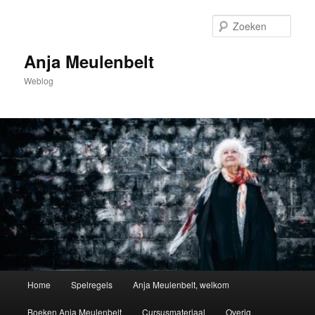
Spring
naar
Zoek
de
primaire
Anja Meulenbelt
inhoud
Weblog
Hoofdmenu
Home
Spelregels
Anja Meulenbelt, welkom
Boeken Anja Meulenbelt
Cursusmateriaal
Overig