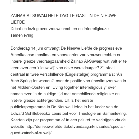
ZAINAB AL-SUWAIJ HELE DAG TE GAST IN DE NIEUWE
LIEFDE
Debat en lezing over vrouwenrechten en interreligieuze
samenleving
Donderdag 14 juni ontvangt De Nieuwe Liefde de progressieve
Amerikaanse moslima en voorvechter van vrouwenrechten en
interreligieuze verdraagzaamheid Zainab Al-Suwaij: wat valt er te
leren over een ‘nieuw wij’ van deze wereldburger? Zij staat
centraal in twee verschillende (Engelstalige) programma’s: ‘An
Arab Spring for women?’ over de positie van (moslim)vrouwen in
het Midden-Oosten en ‘Living together interreligiously’ over
samenleven in de huidige tijd met verschillende religieuze en
niet-religieuze achtergronden. Dit is het eerste
publieksprogramma in De Nieuwe Liefde in het kader van de
Edward Schillebeeckx Leerstoel voor Theologie en Samenleving.
Kaarten zijn per programma of in een pakket te verkrijgen via de
website http://denieuweliefde.ticketvandaag.nl/nl/series/special-
guest-zainab-al-suwaij/