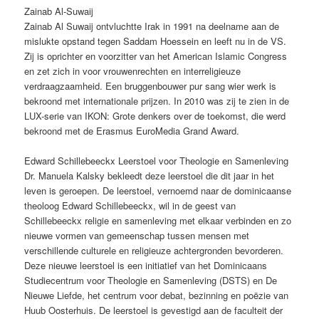
Zainab Al-Suwaij
Zainab Al Suwaij ontvluchtte Irak in 1991 na deelname aan de
mislukte opstand tegen Saddam Hoessein en leeft nu in de VS.
Zij is oprichter en voorzitter van het American Islamic Congress
en zet zich in voor vrouwenrechten en interreligieuze
verdraagzaamheid. Een bruggenbouwer pur sang wier werk is
bekroond met internationale prijzen. In 2010 was zij te zien in de
LUX-serie van IKON: Grote denkers over de toekomst, die werd
bekroond met de Erasmus EuroMedia Grand Award.
Edward Schillebeeckx Leerstoel voor Theologie en Samenleving
Dr. Manuela Kalsky bekleedt deze leerstoel die dit jaar in het
leven is geroepen. De leerstoel, vernoemd naar de dominicaanse
theoloog Edward Schillebeeckx, wil in de geest van
Schillebeeckx religie en samenleving met elkaar verbinden en zo
nieuwe vormen van gemeenschap tussen mensen met
verschillende culturele en religieuze achtergronden bevorderen.
Deze nieuwe leerstoel is een initiatief van het Dominicaans
Studiecentrum voor Theologie en Samenleving (DSTS) en De
Nieuwe Liefde, het centrum voor debat, bezinning en poëzie van
Huub Oosterhuis. De leerstoel is gevestigd aan de faculteit der