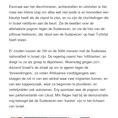
Eenmaal aan het discrimineren, achterstellen en uitsluiten is het
maar een kleine stap om alles wat niet joods is en bovendien een
kleurtje heeft als de vijand te zien, en nu zijn de vluchtelingen die
in Israel verblijven aan de beurt. Zie de beelden over de
allerlaatste pogrom tegen de Sudanezen, en zie de foto van de
juffrouw hierboven, die ‘dood aan de Sudanezen’ op haar T-shirtje
heeft staan.
Er zouden tussen de 700 en de 3000 mensen met de Sudanese
nationaliteit in Israel zijn. De regering noemt hen ‘infiltranten’, en
dreigt nu ze als groep te deporteren. Woensdag gingen zo’n
duizend Israeli’s de straat op om te ageren tegen de
‘binnendringers’, ze vielen Afrikaanse voorbijgangers aan,
sloegen de ruit in van een winkel waar veel migranten komen, en
van een kapperszaak, waar ze begonnen te plunderen, en
verbrijzelden ook autoramen. Erg spontaan was de pogrom niet:
een parlementariër van Likud, Miri Regev had bij de demonstratie
nog betoogd dat de Sudanezen een ‘kanker’ zijn in het lichaam
van Israel.