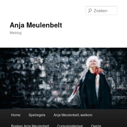
Spring
naar
Zoek
de
primaire
Anja Meulenbelt
inhoud
Weblog
Hoofdmenu
Home
Spelregels
Anja Meulenbelt, welkom
Boeken Anja Meulenbelt
Cursusmateriaal
Overig