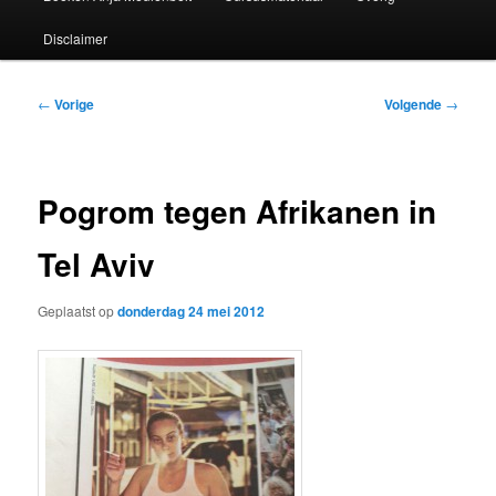
Disclaimer
Bericht
←
Vorige
Volgende
→
navigatie
Pogrom tegen Afrikanen in
Tel Aviv
Geplaatst op
donderdag 24 mei 2012