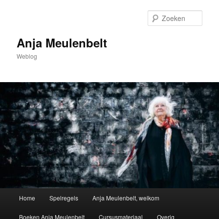
Spring
naar
Zoek
de
primaire
Anja Meulenbelt
inhoud
Weblog
Hoofdmenu
Home
Spelregels
Anja Meulenbelt, welkom
Boeken Anja Meulenbelt
Cursusmateriaal
Overig