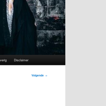
verig
Disclaimer
Volgende
→