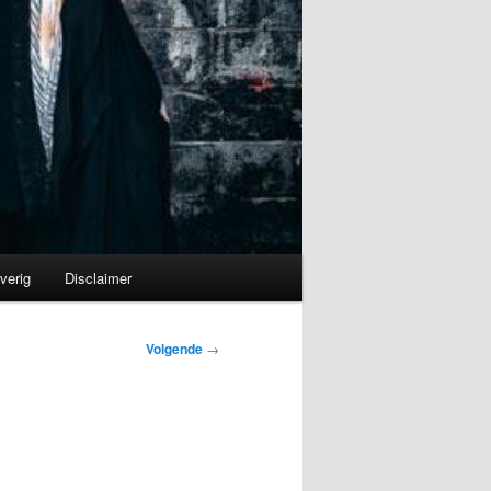
verig
Disclaimer
Volgende
→