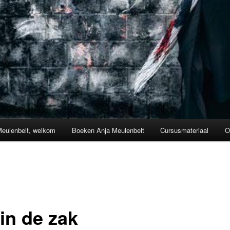
Meulenbelt, welkom
Boeken Anja Meulenbelt
Cursusmateriaal
O
in de zak